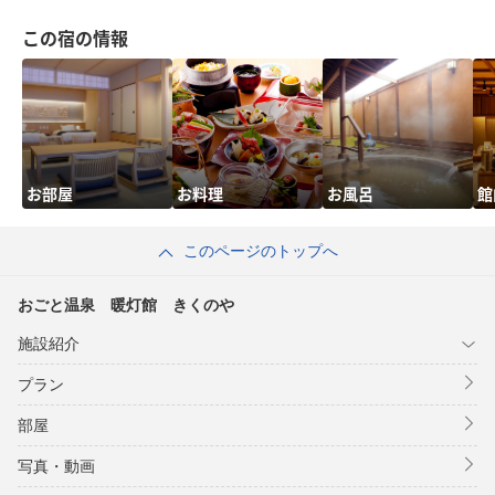
この宿の情報
お部屋
お料理
お風呂
館
このページのトップへ
おごと温泉 暖灯館 きくのや
施設紹介
プラン
部屋
写真・動画