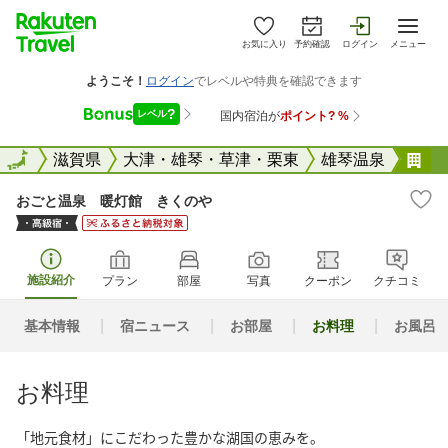
お気に入り
予約確認
ログイン
メニュー
全国
全国
滋賀県
大津・雄琴・草津・栗東
雄琴温泉
お
おごと温泉 暖灯館 きくのや
施設紹介
プラン
部屋
写真
クーポン
クチコミ
基本情報
宿ニュース
お部屋
お料理
お風呂
お料理
「地元食材」にこだわった豊かな湖国の恵みを。
