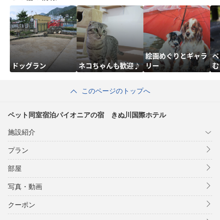
絵画めぐりとギャラ
ペ
ドッグラン
ネコちゃんも歓迎♪
リー
む
このページのトップへ
ペット同室宿泊パイオニアの宿 きぬ川国際ホテル
施設紹介
プラン
部屋
写真・動画
クーポン