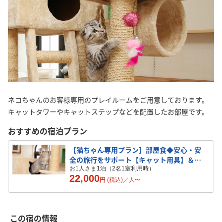
ネコちゃんのお客様専用のプレイルームをご用意しております。
キャットタワーやキャットステップなどを配置したお部屋です。
おすすめの宿泊プラン
【猫ちゃん専用プラン】部屋食◆安心・安
全の旅行をサポート【キャット用具】＆
【キャットルーム】♪
お1人さま1泊（2名1室利用時）
22,000
円
(税込)／
人
〜
この宿の情報