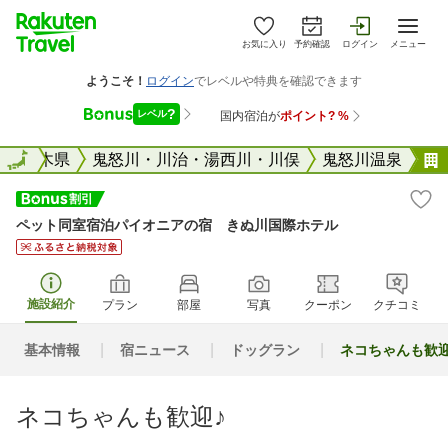
お気に入り
予約確認
ログイン
メニュー
全国
栃木県
全国
鬼怒川・川治・湯西川・川俣
鬼怒川温泉
ペット同室宿泊パイオニアの宿 きぬ川国際ホテル
施設紹介
プラン
部屋
写真
クーポン
クチコミ
基本情報
宿ニュース
ドッグラン
ネコちゃんも歓迎
ネコちゃんも歓迎♪