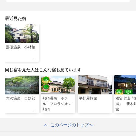
最近見た宿
那須温泉 小林館
同じ宿を見た人はこんな宿も見ています
大沢温泉 自炊部
那須温泉 ホテ
平野屋旅館
秩父七湯『
ル・フロラシオン
湯』 新木
那須
館
このページのトップへ