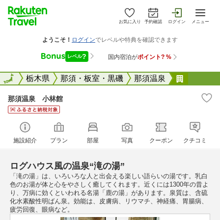
お気に入り
予約確認
ログイン
メニュー
全国
全国
栃木県
那須・板室・黒磯
那須温泉
那須温泉
那須温泉 小林館
施設紹介
プラン
部屋
写真
クーポン
クチコミ
ログハウス風の温泉“滝の湯”
「滝の湯」は、いろいろな人と出会える楽しい語らいの湯です。乳白
色のお湯が体と心をやさしく癒してくれます。近くには1300年の昔よ
り、万病に効くといわれる名湯「鹿の湯」があります。泉質は、含硫
化水素酸性明ばん泉。効能は、皮膚病、リウマチ、神経痛、胃腸病、
疲労回復、眼病など。