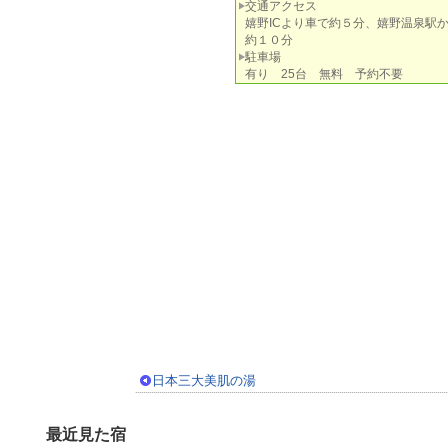
交通アクセス
嬉野ICより車で約５分、嬉野温泉駅
約１０分
駐車場
有り 25台 無料 予約不要
日本三大美肌の湯
最近見た宿