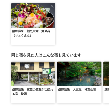
嬉野温泉 割烹旅館 鯉登苑
（りとうえん）
同じ宿を見た人はこんな宿も見ています
嬉野温泉 家族の笑顔がこぼれ
嬉野温泉 大正屋 椎葉山荘
嬉
る宿 松園