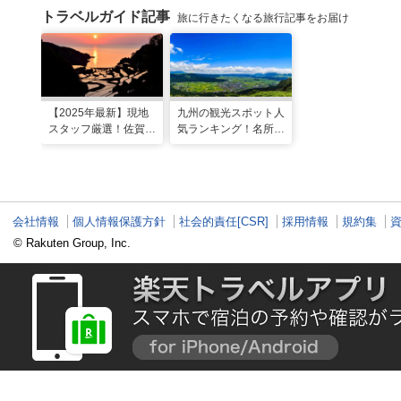
トラベルガイド記事
旅に行きたくなる旅行記事をお届け
【2025年最新】現地
九州の観光スポット人
スタッフ厳選！佐賀県
気ランキング！名所も
のおすすめ観光スポッ
温泉も見どころ満載！
トBEST27
会社情報
個人情報保護方針
社会的責任[CSR]
採用情報
規約集
© Rakuten Group, Inc.