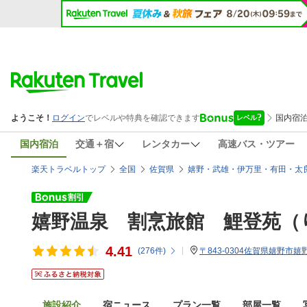
国内宿泊
交通＋宿
レンタカー
高速バス・ツアー
楽天トラベルトップ
全国
佐賀県
嬉野・武雄・伊万里・有田・太
嬉野温泉 割烹旅館 鯉登苑（
4.41
(
276
件)
〒843-0304佐賀県嬉野市嬉
施設紹介
宿ニュース
プラン一覧
部屋一覧