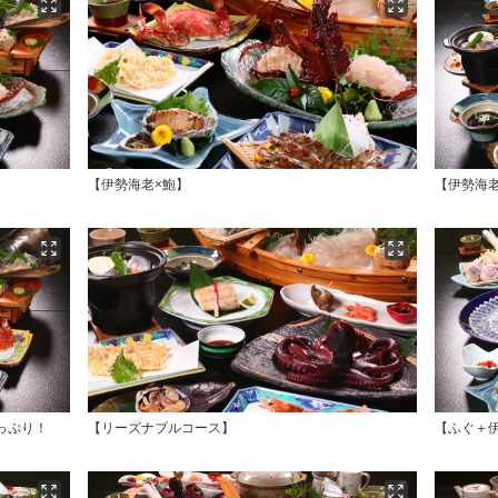
【伊勢海老×鮑】
【伊勢海
っぷり！
【リーズナブルコース】
【ふぐ＋