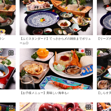
ラン
【ふぐスタンダード】てっさから〆の雑炊までボリュ
【リーズ
ーム◎
【お子様メニュー】美味しい海幸も♪
【しらす