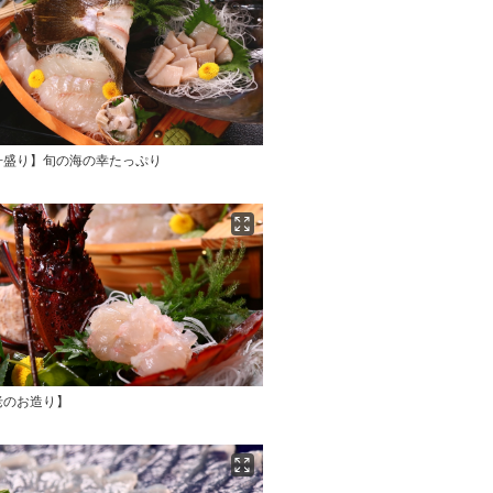
舟盛り】旬の海の幸たっぷり
老のお造り】