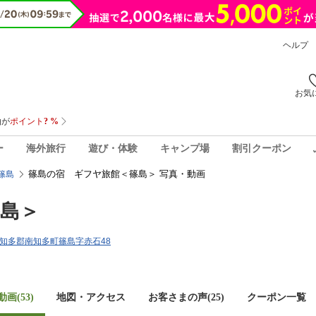
ヘルプ
お気
ー
海外旅行
遊び・体験
キャンプ場
割引クーポン
篠島の宿 ギフヤ旅館＜篠島＞ 写真・動画
篠島
島＞
知県知多郡南知多町篠島字赤石48
画(53)
地図・アクセス
お客さまの声(
25
)
クーポン一覧