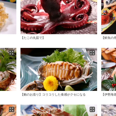
【たこの丸茹で】
【鮮魚の
【鮑のお造り】コリコリした食感がクセになる
【伊勢海