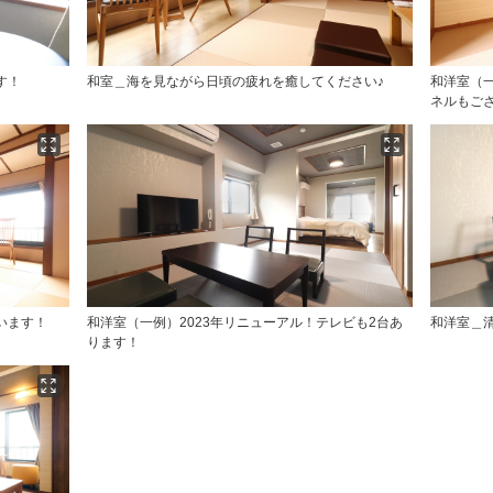
す！
和室＿海を見ながら日頃の疲れを癒してください♪
和洋室（
ネルもご
います！
和洋室（一例）2023年リニューアル！テレビも2台あ
和洋室＿
ります！