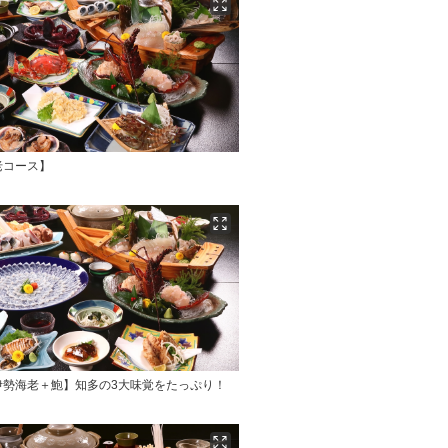
老コース】
伊勢海老＋鮑】知多の3大味覚をたっぷり！