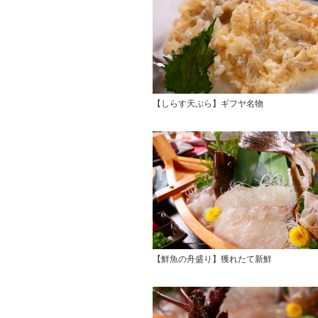
【しらす天ぷら】ギフヤ名物
【鮮魚の舟盛り】獲れたて新鮮