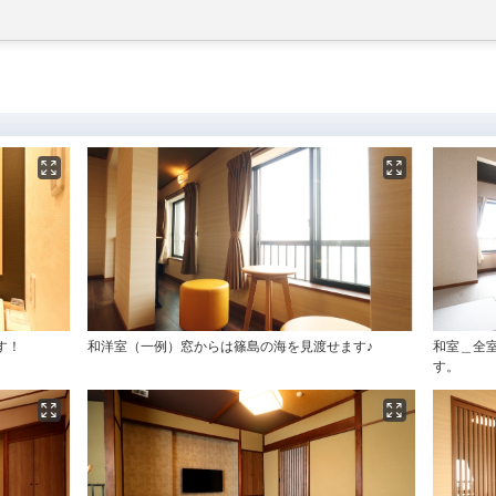
す！
和洋室（一例）窓からは篠島の海を見渡せます♪
和室＿全
す。