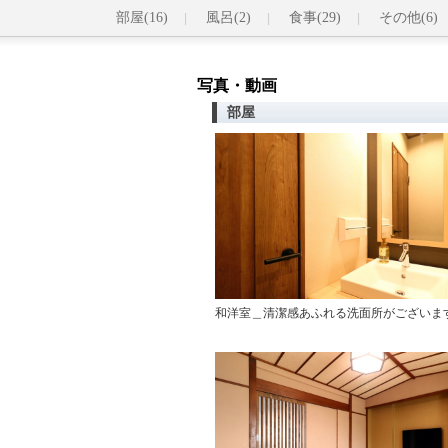
部屋(16)
風呂(2)
食事(29)
その他(6)
写真・動画
部屋
和洋室＿清潔感あふれる洗面所がございま