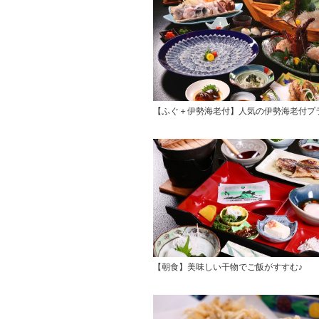
【ふぐ＋伊勢海老付】人気の伊勢海老付プ
【朝食】美味しい干物でご飯がすすむ♪