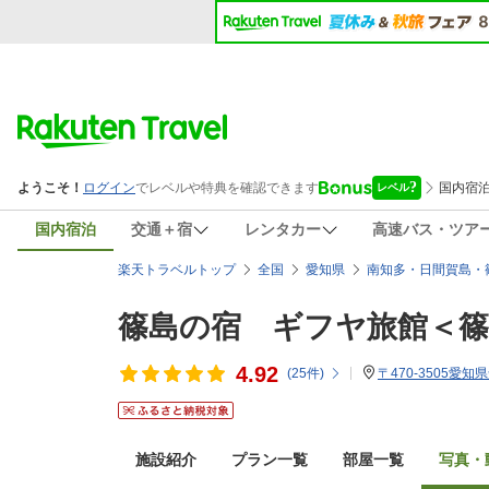
国内宿泊
交通＋宿
レンタカー
高速バス・ツア
楽天トラベルトップ
全国
愛知県
南知多・日間賀島・
篠島の宿 ギフヤ旅館＜篠
4.92
(
25
件)
〒470-3505愛
施設紹介
プラン一覧
部屋一覧
写真・動