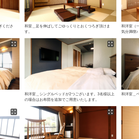
ぎくださ
和室＿足を伸ばしてごゆっくりとおくつろぎ頂けま
和洋室（
す。
気分満喫♪
！
和洋室＿シングルベッドが2つございます。3名様以上
和洋室＿
の場合はお布団を追加でご用意いたします。