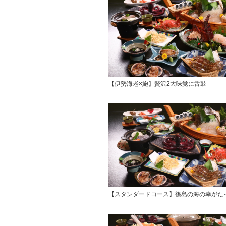
【伊勢海老×鮑】贅沢2大味覚に舌鼓
【スタンダードコース】篠島の海の幸がた