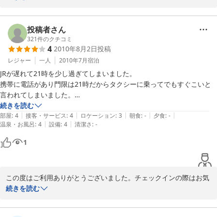
中です。また御出張でお越しの際はお立ち寄り下さいませ。東南ア
投稿者さん
2010-09-03
321
件のクチコミ
4
2010年8月2日
投稿
レジャー
一人
2010年7月
宿泊
JRが遅れて21時を少し過ぎてしまいました。

携帯に電話があり門限は21時だからタクシーに乗ってでもすぐこいと
言われてしまいました。

田舎の町でタクシーだってすぐにつかまりません。

続きを読む
|
|
|
|
|
あわてて走っていったら女将さんらしい人がそんなに走ってこなくても
部屋
:
4
接客・サービス
:
4
ロケーション
:
3
朝食
:
-
夕食
:
-
|
|
温泉・お風呂
:
4
設備
:
4
清潔さ
:
-
いいのにといわれ一安心。

事前に電話すればよかったのでしょうが一瞬焦りました。

1
この度はご利用ありがとうございました。チェックインの際はお気
分をお悪くさせて申し訳ございません。電話した際に普通は通らな
続きを読む
い様な道でいらっしゃっていたので、心配になり、「タクシーに乗
られた方が。。」と申し上げました。誤解を招く言葉になり申し訳