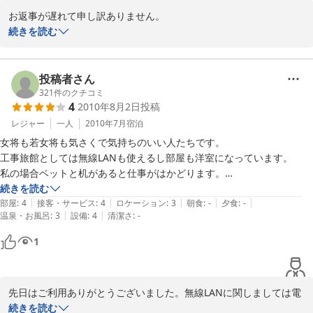
お返事が遅れて申し訳ありません。

この度はご家族でご利用頂き有難うございました。こんなにお褒め
続きを読む
頂いて有難うございます。次回ご利用の際は、予めご連絡下さいま
せ。ご家族の方にサプライズを用意させて頂きます。またのお越し
をお待ち申し上げております。
投稿者さん
321
件のクチコミ
2011-02-15
4
2010年8月2日
投稿
レジャー
一人
2010年7月
宿泊
女将も若女将も気さくで気持ちのいい人たちです。

工事旅館としては無線LANも使えるし部屋も洋室になっています。

私の場合ベットと机があると仕事がはかどります。

できれば無線の電波をもう少し強いのに交換してください。

続きを読む
|
|
|
|
|
部屋
:
4
接客・サービス
:
4
ロケーション
:
3
朝食
:
-
夕食
:
-
|
|
温泉・お風呂
:
3
設備
:
4
清潔さ
:
-
1
先日はご利用ありがとうございました。無線LANに関しましては電
波が弱いお部屋につきましてはもう一台無線機を増やそうかと検討
続きを読む