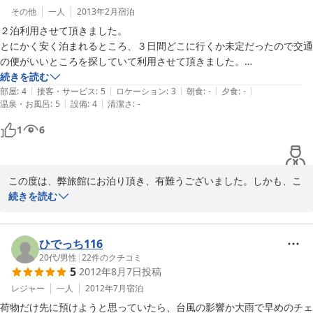
その他
一人
2013年2月
宿泊
２泊利用させて頂きました。

とにかく安く泊まれるところ、３日間どこに行くか未定だったので交通
の便がいいところを探していて利用させて頂きました。

続きを読む
|
|
|
|
|
これまでの口コミ通り、とても温かい雰囲気でDVDプレーヤーを貸して
部屋
:
4
接客・サービス
:
5
ロケーション
:
3
朝食
:
-
夕食
:
-
|
|
温泉・お風呂
:
5
設備
:
4
清潔さ
:
-
下さり、どうしても滞在中に観たかった映画を観ることができました
し、出かける前もコーヒーはいかがですか？と勧めてくださったのです
1
6
が「もう出ないと行けないので・・・」とお話したら「どこへ行くんで
すか？」と聞いて下さり、目的地に行くまでに私が当初考えていた経路
より早く着けるバスを使った手段とバスの時間まで教えて頂きました。
この度は、弊旅館にお泊り頂き、有難うございました。しかも、こ
おかげで１時間に数本にしかないバスに無事に乗れました。滞在中、観
んなに長文のコメントを頂きまして本当に有難うごじます。バスの
続きを読む
光が一切出来ませんでしたがバスを教えて頂いたおかげで大きな橋から
時間まであと１分しかなかったので、心配していましたが、間に合
見える景色が唯一観光気分を味わえて、楽しかったです。

われたみたいでよかったです。門司はいかがでしたか？またのお越
しをお待ちしております。有難うございました。
ひでっち116
この二つについては特に直接お礼をお伝えしたかったのですが、この後
20代
/
男性
|
22
件のクチコミ
帰るまでにお会いすることが出来なかったのでこの場をお借りしてお礼
2013-03-08
5
2012年8月7日
投稿
を言わせて頂きます。ありがとうございました。

レジャー
一人
2012年7月
宿泊
お風呂も広く、お手洗い、洗面所も清潔で、３畳のお部屋でしたがバス
荷物だけ先に預けようと思っていたら、台風の影響か大雨で早めのチェ