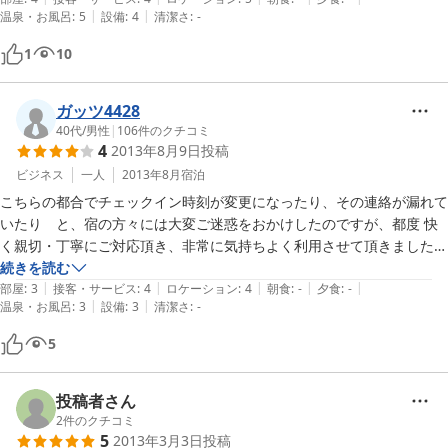
|
|
温泉・お風呂
:
5
設備
:
4
清潔さ
:
-
いって、どういう事ですか…。
かりと冷えておりました。とにかく、外観とは違うお部屋の中身で大変
良かったです。敢えていえば、部屋のスリッパが３足しかなかった事。
1
10
裸足でいた娘の足がザラザラして、目立たないホコリか砂(？）があっ
た事くらいでしょうか。それも大した不満ではなく、とても快適に過ご
させていただきました。ありがとうございました。
ガッツ4428
40代
/
男性
|
106
件のクチコミ
4
2013年8月9日
投稿
ビジネス
一人
2013年8月
宿泊
こちらの都合でチェックイン時刻が変更になったり、その連絡が漏れて
いたり　と、宿の方々には大変ご迷惑をおかけしたのですが、都度 快
く親切・丁寧にご対応頂き、非常に気持ちよく利用させて頂きました♪

本当にありがとうございました！
続きを読む
|
|
|
|
|
部屋
:
3
接客・サービス
:
4
ロケーション
:
4
朝食
:
-
夕食
:
-
|
|
温泉・お風呂
:
3
設備
:
3
清潔さ
:
-
5
投稿者さん
2
件のクチコミ
5
2013年3月3日
投稿