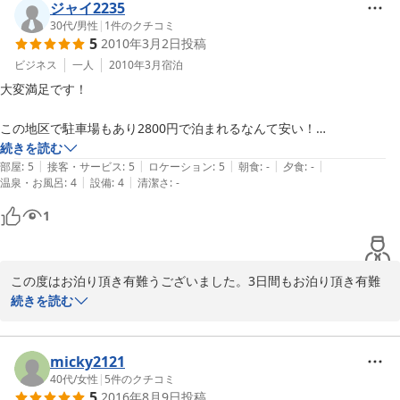
ございませんでした。尚、弊旅館は人件費削減の為、対面対応が夜
ジャイ2235
９時までとなっております。チェックインは２１時までとなってお
30代
/
男性
|
1
件のクチコミ
5
2010年3月2日
投稿
ります。その後門限は特にございません。またのお越しをお待ちし
ております。
ビジネス
一人
2010年3月
宿泊
大変満足です！

2010-09-03
この地区で駐車場もあり2800円で泊まれるなんて安い！

スペースワールドへのアクセスも15分位だそうです。

続きを読む
|
|
|
|
|
自分は車だったけど駅からも近いです

部屋
:
5
接客・サービス
:
5
ロケーション
:
5
朝食
:
-
夕食
:
-
|
|
温泉・お風呂
:
4
設備
:
4
清潔さ
:
-
健康ランドに泊まって他の宿泊客の騒音に悩まされるのが嫌な人には絶
対オススメ！

1
近隣も静かで、グッスリ眠れました。

建物は最新のホテルとはいきませんが、味のある造りで、清掃も行き届
この度はお泊り頂き有難うございました。3日間もお泊り頂き有難
いていて、全く老朽化を感じさせませんでした。

うございました。お仕事は上手くいっていますか？アイマスク、有
続きを読む
お風呂もゆったり足が伸ばせて気持ち良かったです！

難うございました。先日使わせて頂きました。旅館でもサービスの
一環に入れようかと検討中です。また北九州市にお越しの際は遊び
女将さんも優しくて美人でした。

に来てください。またお目にかかるのを楽しみにしています。
micky2121
40代
/
女性
|
5
件のクチコミ
これだけのコストパフォーマンスの宿

2010-03-09
5
2016年8月9日
投稿