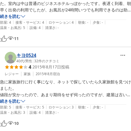
た。室内は中は普通のビジネスホテルっぽかったです。夜遅く到着、朝
早く出発の利用でしたが、お風呂が24時間いつでも利用できるのは助
かりました。女将さんのニコニコした温和な人柄が良かったです。洗面
続きを読む
|
|
|
|
|
所のタイルがレトロで可愛いですね。
部屋
:
4
接客・サービス
:
4
ロケーション
:
4
朝食
:
-
夕食
:
-
|
|
温泉・お風呂
:
5
設備
:
4
清潔さ
:
-
11
キヨ0524
40代
/
男性
|
32
件のクチコミ
4
2015年8月17日
投稿
レジャー
家族
2015年8月
宿泊
急に家族旅行に行く事になり、ネットで探していたら久家旅館を見つけ
ました。

値段が安かったので、あまり期待をせず伺ったのですが、建屋は古いも
のの

続きを読む
|
|
|
|
|
部屋は広く、きれいに掃除がされていて、家族全員満足でした。
部屋
:
5
接客・サービス
:
5
ロケーション
:
3
朝食
:
-
夕食
:
-
|
|
温泉・お風呂
:
3
設備
:
4
清潔さ
:
-
10