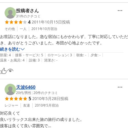
投稿者さん
31
件のクチコミ
4
2011年10月15日
投稿
その他
一人
2011年10月
宿泊
お世話になりました。急な宿泊にもかかわらず、丁寧に対応していただ
き、ありがとうございました。布団が心地よかったです。
続きを読む
|
|
|
|
|
部屋
:
4
接客・サービス
:
5
ロケーション
:
3
朝食
:
-
夕食
:
-
|
|
温泉・お風呂
:
4
設備
:
3
清潔さ
:
-
天波6460
20代
/
男性
|
20
件のクチコミ
5
2010年5月28日
投稿
レジャー
友達
2010年5月
宿泊
対応良くて

良いリラックス出来た旅の旅行の成りました。

接客は良くて良い雰囲気で
