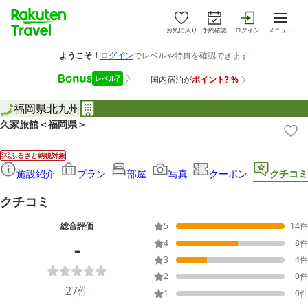
お気に入り
予約確認
ログイン
メニュー
福岡県
北九州
久家旅館＜福岡県＞
ふるさと納税対象
施設紹介
プラン
部屋
写真
クーポン
クチコミ
クチコミ
総合評価
5
14
件
-
4
8
件
3
4
件
2
0
件
27
件
1
0
件