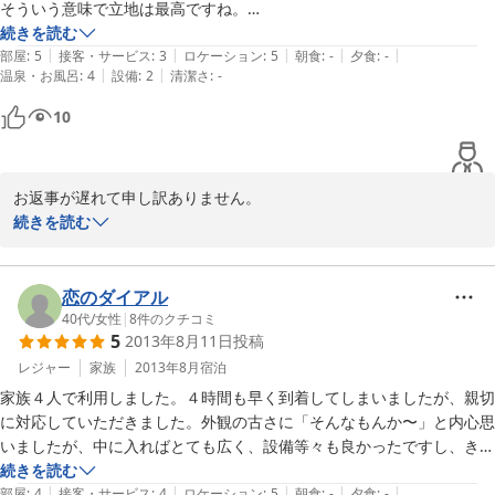
そういう意味で立地は最高ですね。

続きを読む
|
|
|
|
|
概ね価格的には大満足でしたが、気になったところがいくつかありまし
部屋
:
5
接客・サービス
:
3
ロケーション
:
5
朝食
:
-
夕食
:
-
|
|
温泉・お風呂
:
4
設備
:
2
清潔さ
:
-
たので、

評価は１減らして、４とさせていただきました。うるさくてゴメンナサ
10
イ！

■個人的にどうかと思ったところ

お返事が遅れて申し訳ありません。

・無線インターネットが繋がらない

この度は弊旅館をご利用頂きまして誠に有難うございました。Wifi
続きを読む
　部屋備え付けパンフレット記載のSSIDが見つかりません。

はお客様がお泊りになった日から新しいものに変わっておりまし
　ステルスモードかと思ってSSID手打ちでもダメ。

て、ＳＳＩＤはGuest1, Guest7A0A　パスワード無しになっており
・部屋の掃除が行き届いていない。

ました。パンフレット記載が間に合いませんでご不便をおかけいた
恋のダイアル
　ホコリが…。テレビ台とか、ちゃんと拭いておられますでしょうか。

しました。ティーセットにつきましては、他のお部屋ですとついて
40代
/
女性
|
8
件のクチコミ
・ティーセットがない

5
2013年8月11日
投稿
おります。代わりに食堂のコーヒーコーナーで無料で24時間後利用
　まあいいんですけど、湯沸かしポットがあるのに

になれます。これもチェックインの際にご案内しているのですが、
レジャー
家族
2013年8月
宿泊
　カップもティーバッグもないのは半端じゃないでしょうか。カップラ
この日案内した者が不慣れで申し訳ありませんでした。またのお越
ーメン用？

家族４人で利用しました。４時間も早く到着してしまいましたが、親切
しをお待ちしております。
　暖かいお茶が冬は飲みたくなりますので、カップを借りに食堂に行き
に対応していただきました。外観の古さに「そんなもんか〜」と内心思
ました。

いましたが、中に入ればとても広く、設備等々も良かったですし、きち
2015-03-05
・社員同士の情報共有が行き届いていない

んと整理整頓されていました。到着が早かったためクーラーが入ってお
続きを読む
|
|
|
|
|
　チェックイン時、私が泊まる部屋番号が分からないスタッフしか居な
らず、大変蒸し暑いお部屋だったのですが、外出から戻ってきたらしっ
部屋
:
4
接客・サービス
:
4
ロケーション
:
5
朝食
:
-
夕食
:
-