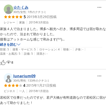
☆たくみ
30代
/
女性
|
1
件のクチコミ
5
2015年3月29日
投稿
レジャー
家族
2015年3月
宿泊
家族４人で泊まりました。博多へ観光へ行き、博多周辺では宿が取れな
かったので、泊まれて助かりました。

接客はアットホームな感じで和みます(^^)

また、今回一軒家タイプを借りたのですが「今日はお泊りの方がいない
続きを読む
|
|
|
|
|
ので旅館の方のお風呂をどうですか？」と勧めて下さって、広々とした
部屋
:
5
接客・サービス
:
5
ロケーション
:
4
朝食
:
-
夕食
:
-
|
|
温泉・お風呂
:
5
設備
:
5
清潔さ
:
-
お風呂に入れて思いがけず嬉しかったです。

部屋の設備はレトロな感じ、アメニティーや飲み物など必要なものは全
8
て揃っています。

また機会があれば利用したいです！
lunarium09
30代
/
男性
|
133
件のクチコミ
4
2015年1月21日
投稿
ビジネス
一人
2015年1月
宿泊
若松区で仕事だったのですが、若戸大橋が有料道路なので若松区に宿が
あって助かりました！
