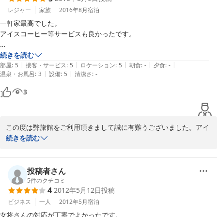
絶っ対！穴場です！！

レジャー
家族
2016年8月
宿泊
自分は、北九州での仕事が終わるまでもちろん連泊決定です！

一軒家最高でした。

アイスコーヒー等サービスも良かったです。

【ご利用の宿泊プラン】

予定時間より遅くなりましたが、快く対応していただきました。

続きを読む
|
|
|
|
|
洋室シングル３畳
ありがとうございました。
部屋
:
5
接客・サービス
:
5
ロケーション
:
5
朝食
:
-
夕食
:
-
|
|
温泉・お風呂
:
3
設備
:
5
清潔さ
:
-
3
この度は弊旅館をご利用頂きまして誠に有難うございました。アイ
スコーヒー喜んで頂いてよかったです。

続きを読む
また北九州市にいらっしゃる事があれば、お気軽にお立ちより下さ
い。またお会いするのを楽しみにしています。
投稿者さん
2016-08-17
5
件のクチコミ
4
2012年5月12日
投稿
ビジネス
一人
2012年5月
宿泊
女将さんの対応が丁寧でよかったです。
