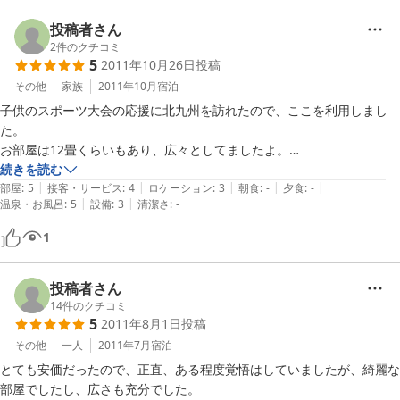
また若松に行く機会に利用させてもらおうと思っています。
投稿者さん
2
件のクチコミ
5
2011年10月26日
投稿
その他
家族
2011年10月
宿泊
子供のスポーツ大会の応援に北九州を訪れたので、ここを利用しまし
た。

お部屋は12畳くらいもあり、広々としてましたよ。

天井扇が付いているのも面白かったし、テレビやDVDプレーヤー、エア
続きを読む
|
|
|
|
|
コン、冷蔵庫もビジネスホテル風のちまちました小型でなく普通の家庭
部屋
:
5
接客・サービス
:
4
ロケーション
:
3
朝食
:
-
夕食
:
-
|
|
温泉・お風呂
:
5
設備
:
3
清潔さ
:
-
サイズでしたね。

トイレは専用のものが、占有廊下を隔てて設置されていて、内鍵付きの
1
お風呂は共同ながら家族四人でも一緒にゆったり入れるサイズのジェッ
トバスで最高でした。

ベッドも快適で良く眠れました。

投稿者さん
素泊まりなのに女将さんや従業員の方が大きなおにぎりをサービスして
14
件のクチコミ
5
2011年8月1日
投稿
くれたのも嬉しかったし、お茶だけでなく、即席のコーヒー、紅茶、味
噌汁、すまし汁なんかが提供されてるのも良いですね。ここはなんだか
その他
一人
2011年7月
宿泊
ホテル・旅館と言うより貸し別荘みたいな感じですね。

とても安価だったので、正直、ある程度覚悟はしていましたが、綺麗な
部屋でしたし、広さも充分でした。
