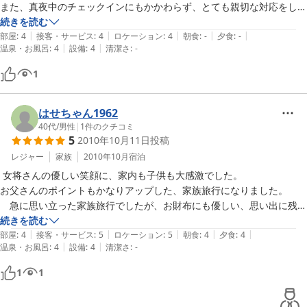
また、真夜中のチェックインにもかかわらず、とても親切な対応をして
続きを読む
|
|
|
|
|
部屋
:
4
接客・サービス
:
4
ロケーション
:
4
朝食
:
-
夕食
:
-
|
|
温泉・お風呂
:
4
設備
:
4
清潔さ
:
-
1
はせちゃん1962
40代
/
男性
|
1
件のクチコミ
5
2010年10月11日
投稿
レジャー
家族
2010年10月
宿泊
 女将さんの優しい笑顔に、家内も子供も大感激でした。

お父さんのポイントもかなりアップした、家族旅行になりました。

　急に思い立った家族旅行でしたが、お財布にも優しい、思い出に残る

とても良い旅が出来ました、有難う御座いました。
続きを読む
|
|
|
|
|
部屋
:
4
接客・サービス
:
5
ロケーション
:
5
朝食
:
4
夕食
:
4
|
|
温泉・お風呂
:
4
設備
:
4
清潔さ
:
-
1
1