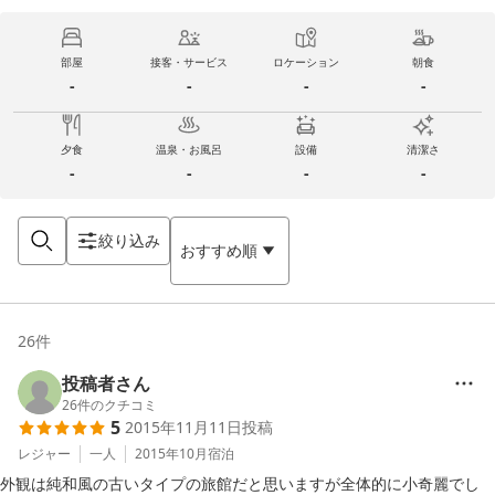
部屋
接客・サービス
ロケーション
朝食
-
-
-
-
夕食
温泉・お風呂
設備
清潔さ
-
-
-
-
絞り込み
おすすめ順
26
件
投稿者さん
26
件のクチコミ
5
2015年11月11日
投稿
レジャー
一人
2015年10月
宿泊
外観は純和風の古いタイプの旅館だと思いますが全体的に小奇麗でし