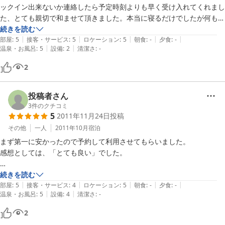
タオルも用意して頂き、大変快適でした。

ックイン出来ないか連絡したら予定時刻よりも早く受け入れてくれまし
た、とても親切で和ませて頂きました。本当に寝るだけでしたが何も苦
「ただいま戻りました」と言うと台所から「おかえりなさい」と声をか
痛を感じませんでした。

続きを読む
|
|
|
|
|
けて下さるなど初めての福岡への一人旅でほっとできる旅館を利用でき
部屋
:
5
接客・サービス
:
5
ロケーション
:
5
朝食
:
-
夕食
:
-
|
|
温泉・お風呂
:
5
設備
:
2
清潔さ
:
-
て良かったです。機会があれば、またお世話になりたいと思います。
本当に助かりました、ありがとうございました。
2
投稿者さん
3
件のクチコミ
5
2011年11月24日
投稿
その他
一人
2011年10月
宿泊
まず第一に安かったので予約して利用させてもらいました。

感想としては、「とても良い」でした。

アットホームな感じがとても良く、何事にも笑顔で対応して頂き、また
続きを読む
|
|
|
|
|
利用したいと感じました。

部屋
:
5
接客・サービス
:
4
ロケーション
:
5
朝食
:
-
夕食
:
-
|
|
温泉・お風呂
:
5
設備
:
4
清潔さ
:
-
素泊まりでの利用でしたが、食事を作りすぎたのでどうぞ、と弁当を用
意してくれるなど、とても有り難かったです。

2