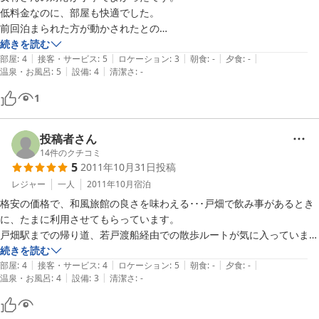
低料金なのに、部屋も快適でした。

前回泊まられた方が動かされたとの

部屋のテレビ・机の配置は、そのままでベストだと思います。
続きを読む
|
|
|
|
|
部屋
:
4
接客・サービス
:
5
ロケーション
:
3
朝食
:
-
夕食
:
-
|
|
温泉・お風呂
:
5
設備
:
4
清潔さ
:
-
1
投稿者さん
14
件のクチコミ
5
2011年10月31日
投稿
レジャー
一人
2011年10月
宿泊
格安の価格で、和風旅館の良さを味わえる･･･戸畑で飲み事があるとき
に、たまに利用させてもらっています。

戸畑駅までの帰り道、若戸渡船経由での散歩ルートが気に入っていま
す。
続きを読む
|
|
|
|
|
部屋
:
4
接客・サービス
:
4
ロケーション
:
5
朝食
:
-
夕食
:
-
|
|
温泉・お風呂
:
4
設備
:
3
清潔さ
:
-