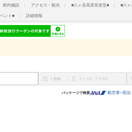
館内施設
アクセス・観光
■八ヶ岳高原音楽堂■
■八ヶ
イベント■
詳細情報
1
0
1
大人
子供
航空券+宿泊
パッケージで検索