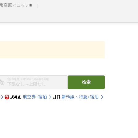
岳高原ヒュッテ■
合計料金
※1部屋あたりの税込金額
検索
〜
航空券+宿泊
新幹線・特急+宿泊