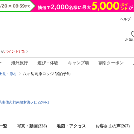
ヘルプ
お気
ー
海外旅行
遊び・体験
キャンプ場
割引クーポン
八ヶ岳高原ロッジ 宿泊予約
士見・原村
野県南佐久郡南牧村海ノ口2244-1
一覧
写真・動画(228)
地図・アクセス
お客さまの声(
267
)