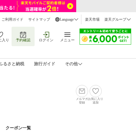
ご利用ガイド
サイトマップ
Language
楽天市場
楽天グループ
に入り
予約確認
ログイン
メニュー
ふるさと納税
旅行ガイド
その他
メルマガ
お気に入り
登録
追加
クーポン一覧