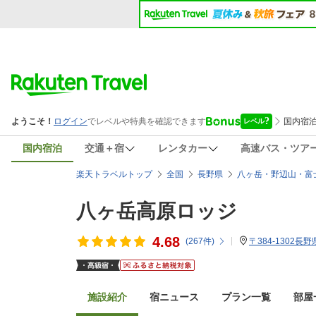
国内宿泊
交通＋宿
レンタカー
高速バス・ツア
楽天トラベルトップ
全国
長野県
八ヶ岳・野辺山・富
八ヶ岳高原ロッジ
4.68
(
267
件)
〒384-1302長
施設紹介
宿ニュース
プラン一覧
部屋