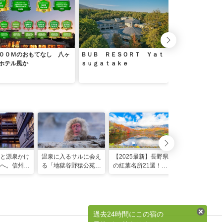
００Ｍのおもてなし 八ヶ
ＢＵＢ ＲＥＳＯＲＴ Ｙａｔ
リゾナーレ八ヶ岳
ホテル風か
ｓｕｇａｔａｋｅ
と源泉かけ
温泉に入るサルに会え
【2025最新】長野県
【2025最新
へ。信州・
る「地獄谷野猿公苑」
の紅葉名所21選！ド
諏訪湖の観光
史の宿 金
事前知識で10倍楽し
ライブやロープウェイ
ルメ29選！
わう湯巡り
もう！
での絶景も
モデルルート
び心
過去24時間にこの宿の