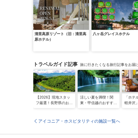
清里高原リゾート（旧：清里高
八ヶ岳グレイスホテル
原ホテル）
トラベルガイド記事
旅に行きたくなる旅行記事をお届
【2026】現地スタッ
涼しい夏を満喫！関
「ホテ
フ厳選！長野県のおす
東・甲信越のおすすめ
軽井沢
すめ観光スポット26
避暑地14選
ンティ
選
優雅な
アイコニア・ホスピタリティの施設一覧へ