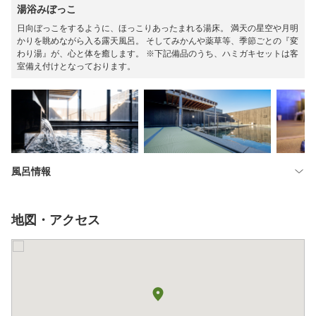
湯浴みぼっこ
日向ぼっこをするように、ほっこりあったまれる湯床。 満天の星空や月明
かりを眺めながら入る露天風呂。 そしてみかんや薬草等、季節ごとの『変
わり湯』が、心と体を癒します。 ※下記備品のうち、ハミガキセットは客
室備え付けとなっております。
風呂情報
地図・アクセス