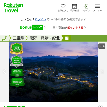
お気に入り
予約確認
ログイン
メニュー
全国
全国
三重県
熊野・尾鷲・紀北
里創人 熊野倶楽部
1/14