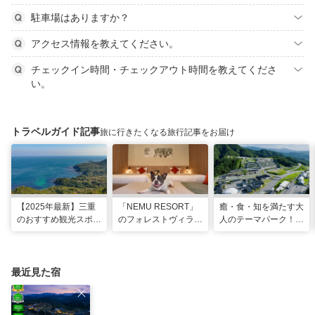
駐車場はありますか？
アクセス情報を教えてください。
チェックイン時間・チェックアウト時間を教えてくださ
い。
トラベルガイド記事
旅に行きたくなる旅行記事をお届け
【2025年最新】三重
「NEMU RESORT」
癒・食・知を満たす大
のおすすめ観光スポッ
のフォレストヴィラ
人のテーマパーク！
トと名物グルメ！伊勢
で、わんちゃんと一緒
「VISON」で多彩な
神宮など王道スポット
に過ごす非日常な週末
グルメや 薬草湯を堪
から絶景映えスポット
を
能する
まで
最近見た宿