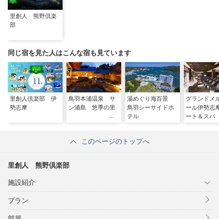
里創人 熊野倶楽
部
同じ宿を見た人はこんな宿も見ています
里創人倶楽部 伊
鳥羽本浦温泉 サ
湯めぐり海百景
グランドメ
勢志摩
ン浦島 悠季の里
鳥羽シーサイドホ
ール伊勢志
テル
ート＆スパ
このページのトップへ
里創人 熊野倶楽部
施設紹介
プラン
部屋