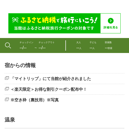
チェックイン
チェックアウト
大人
子ども
部屋数
--/--
--/--
--
--
--
〜
人
人
部屋
宿からの情報
「マイトリップ」にて当館が紹介されました
＜楽天限定＞お得な割引クーポン配布中！
※空き枠（裏技用）※写真
温泉