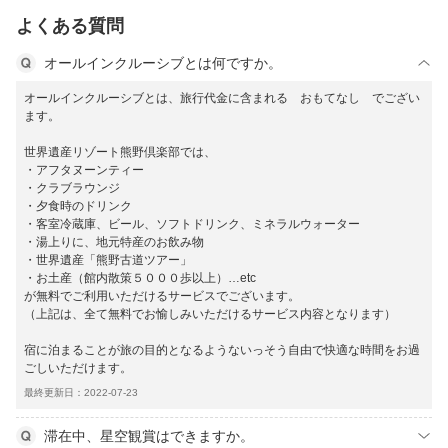
よくある質問
オールインクルーシブとは何ですか。
オールインクルーシブとは、旅行代金に含まれる おもてなし でござい
ます。
世界遺産リゾート熊野倶楽部では、
・アフタヌーンティー
・クラブラウンジ
・夕食時のドリンク
・客室冷蔵庫、ビール、ソフトドリンク、ミネラルウォーター
・湯上りに、地元特産のお飲み物
・世界遺産「熊野古道ツアー」
・お土産（館内散策５０００歩以上）…etc
が無料でご利用いただけるサービスでございます。
（上記は、全て無料でお愉しみいただけるサービス内容となります）
宿に泊まることが旅の目的となるようないっそう自由で快適な時間をお過
ごしいただけます。
最終更新日：2022-07-23
滞在中、星空観賞はできますか。