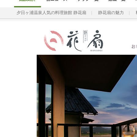
夕日ヶ浦温泉人気の料理旅館 静花扇
静花扇の魅力