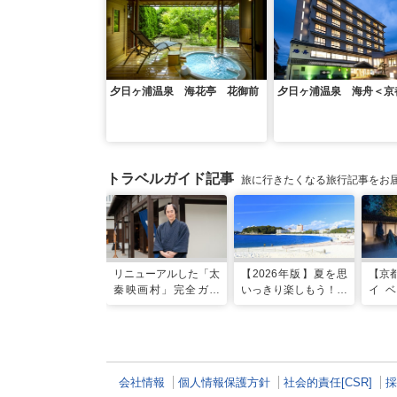
夕日ヶ浦温泉 海花亭 花御前
夕日ヶ浦温泉 海舟＜京
トラベルガイド記事
旅に行きたくなる旅行記事をお
リニューアルした「太
【2026年版】夏を思
【京
秦映画村」完全ガイ
いっきり楽しもう！関
イベ
ド。イマーシブ体験
西のおすすめ海水浴
NIG
に"18禁”コンテンツま
場・ビーチ18選
催！
で！
る”
ート
会社情報
個人情報保護方針
社会的責任[CSR]
採