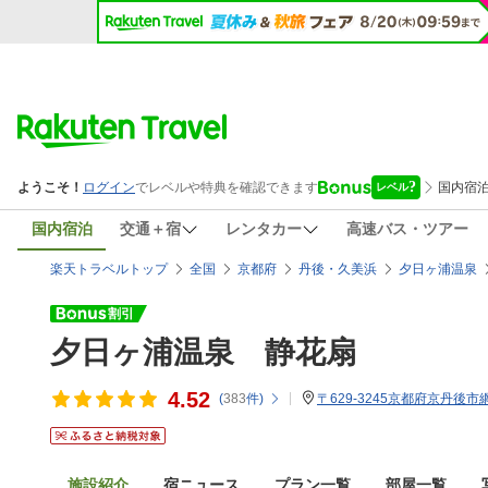
国内宿泊
交通＋宿
レンタカー
高速バス・ツアー
楽天トラベルトップ
全国
京都府
丹後・久美浜
夕日ヶ浦温泉
夕日ヶ浦温泉 静花扇
4.52
(
383
件)
〒629-3245京都府京丹後市
施設紹介
宿ニュース
プラン一覧
部屋一覧