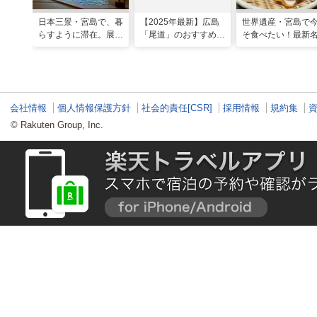
日本三景・宮島で、暮
【2025年最新】広島
世界遺産・宮島で
らすように滞在。展望
「尾道」のおすすめ観
そ食べたい！最新
風呂の絶景に癒やされ
光スポット20選！現
グルメ＆観光スポ
る「ホテル宮島別荘」
地スタッフ厳選
会社情報
個人情報保護方針
社会的責任[CSR]
採用情報
規約集
© Rakuten Group, Inc.