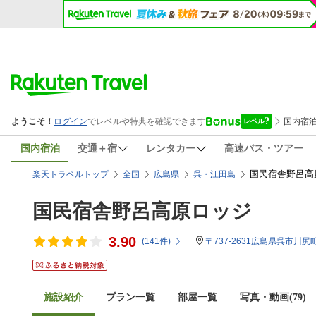
国内宿泊
交通＋宿
レンタカー
高速バス・ツアー
国民宿舎野呂高
楽天トラベルトップ
全国
広島県
呉・江田島
国民宿舎野呂高原ロッジ
3.90
(
141
件)
〒737-2631広島県呉市川尻町
施設紹介
プラン一覧
部屋一覧
写真・動画(79)