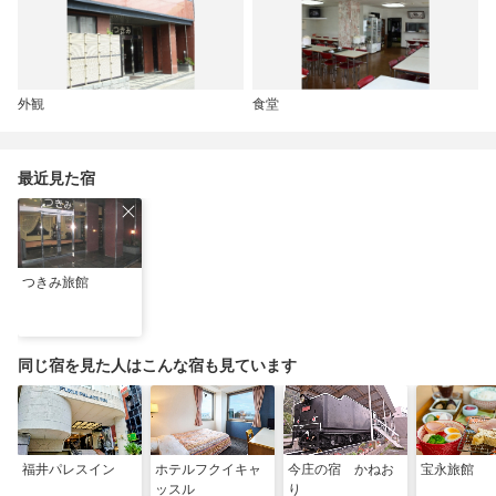
外観
食堂
最近見た宿
つきみ旅館
同じ宿を見た人はこんな宿も見ています
福井パレスイン
ホテルフクイキャ
今庄の宿 かねお
宝永旅館
ッスル
り