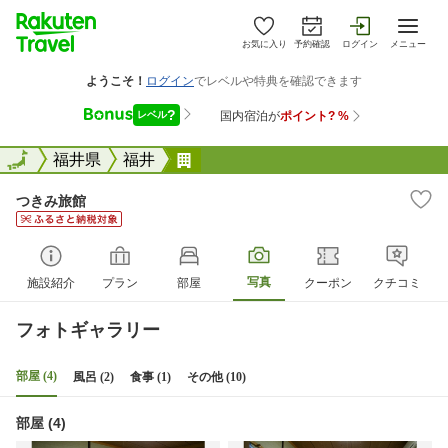
お気に入り
予約確認
ログイン
メニュー
全国
全国
福井県
福井
つきみ旅館
つきみ旅館
写真
施設紹介
プラン
部屋
クーポン
クチコミ
フォトギャラリー
部屋 (4)
風呂 (2)
食事 (1)
その他 (10)
部屋 (4)