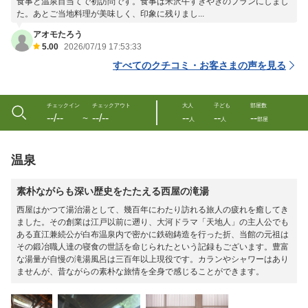
食事と温泉目当てで初訪問です。食事は米沢牛すきやきのプランにしまし
た。あとご当地料理が美味しく、印象に残りまし...
アオモたろう
5.00
2026/07/19 17:53:33
すべてのクチコミ・お客さまの声を見る
チェックイン
チェックアウト
大人
子ども
部屋数
--/--
--/--
--
--
--
〜
人
人
部屋
温泉
素朴ながらも深い歴史をたたえる西屋の滝湯
西屋はかつて湯治湯として、幾百年にわたり訪れる旅人の疲れを癒してき
ました。その創業は江戸以前に遡り、大河ドラマ「天地人」の主人公でも
ある直江兼続公が白布温泉内で密かに鉄砲鋳造を行った折、当館の元祖は
その鍛冶職人達の寝食の世話を命じられたという記録もございます。豊富
な湯量が自慢の滝湯風呂は三百年以上現役です。カランやシャワーはあり
ませんが、昔ながらの素朴な旅情を全身で感じることができます。