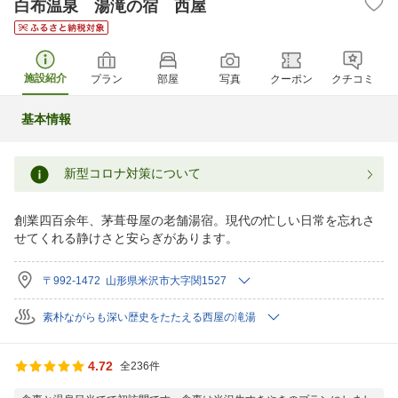
白布温泉 湯滝の宿 西屋
施設紹介
プラン
部屋
写真
クーポン
クチコミ
基本情報
新型コロナ対策について
創業四百余年、茅葺母屋の老舗湯宿。現代の忙しい日常を忘れさ
せてくれる静けさと安らぎがあります。
〒992-1472 山形県米沢市大字関1527
素朴ながらも深い歴史をたたえる西屋の滝湯
4.72
全236件