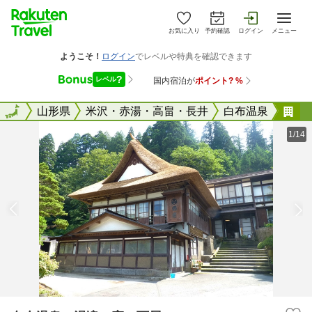
お気に入り
予約確認
ログイン
メニュー
全国
全国
山形県
米沢・赤湯・高畠・長井
白布温泉
白
1/14