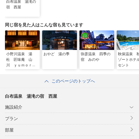
白布温泉 湯滝の
宿 西屋
同じ宿を見た人はこんな宿も見ています
小野川温泉 湯
おやど 湯の季
弥彦温泉 四季の
秋保温泉 
杜 匠味庵 山
宿 みのや
ゾートホテ
川 ｙｕｍｏｒｉ
セント
－ｓｈｏｍｉａ
ｎ ＹＡＭＡＫＡ
このページのトップへ
ＷＡ
白布温泉 湯滝の宿 西屋
施設紹介
プラン
部屋