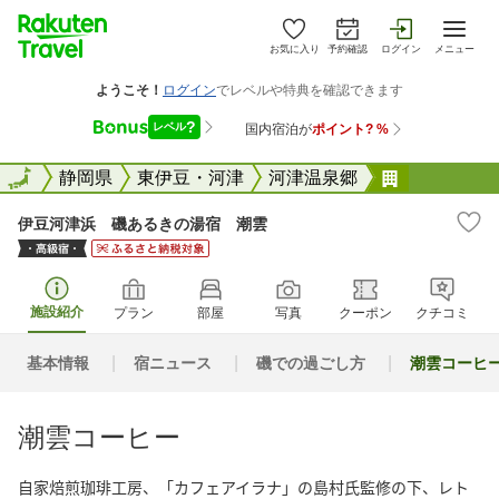
お気に入り
予約確認
ログイン
メニュー
全国
全国
静岡県
東伊豆・河津
河津温泉郷
伊豆河津浜
伊豆河津浜 磯あるきの湯宿 潮雲
施設紹介
プラン
部屋
写真
クーポン
クチコミ
基本情報
宿ニュース
磯での過ごし方
潮雲コーヒ
潮雲コーヒー
自家焙煎珈琲工房、「カフェアイラナ」の島村氏監修の下、レト