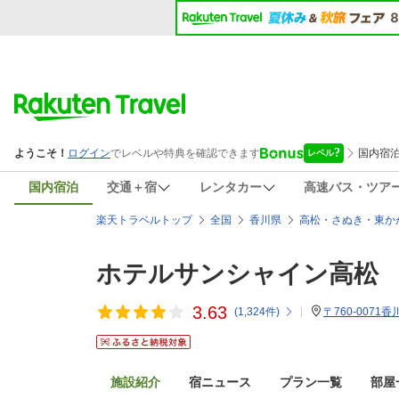
国内宿泊
交通＋宿
レンタカー
高速バス・ツア
楽天トラベルトップ
全国
香川県
高松・さぬき・東か
ホテルサンシャイン高松
3.63
(
1,324
件)
〒760-0071
施設紹介
宿ニュース
プラン一覧
部屋