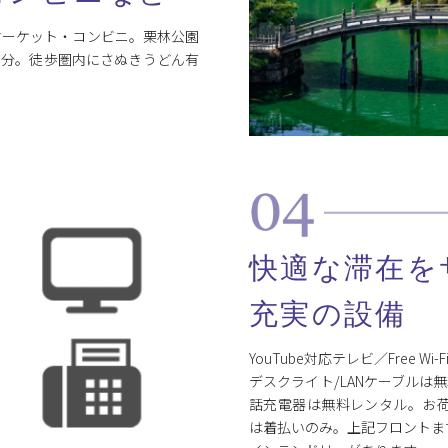
マーケット・コンビニ。栗林公園
８分。徒歩圏内にさぬきうどん有
快適な滞在を
充実の設備
YouTube対応テレビ／Free W
デスクライト/LANケーブルは
話充電器は無料レンタル。お荷
は着払いのみ。上記フロントま