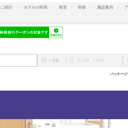
のご紹介
ホテルの特長
客室
朝食
施設案内
1
0
1
大人
子供
パッケージ