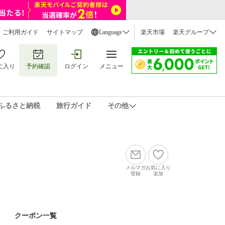
ご利用ガイド
サイトマップ
Language
楽天市場
楽天グループ
に入り
予約確認
ログイン
メニュー
ふるさと納税
旅行ガイド
その他
メルマガ
お気に入り
登録
追加
クーポン一覧