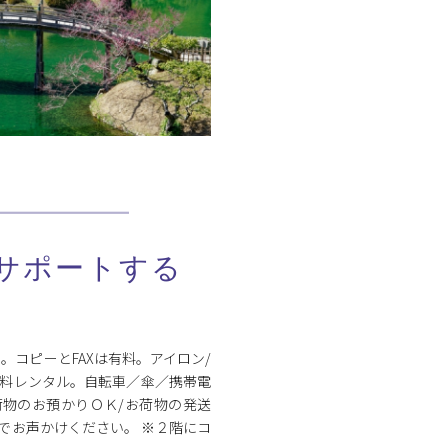
サポートする
i-Fi。コピーとFAXは有料。アイロン/
無料レンタル。自転車／傘／携帯電
物のお預かりＯＫ/お荷物の発送
でお声かけください。 ※２階にコ