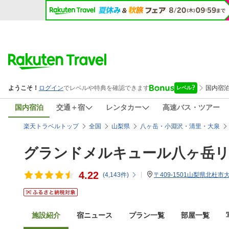
国内宿泊
交通＋宿
レンタカー
高速バス・ツアー
楽天トラベルトップ
全国
山梨県
八ヶ岳・小淵沢・清里・大泉
グランドメルキュール八ヶ岳
4.22
(
4,143
件)
〒409-1501山梨県北杜市大
施設紹介
宿ニュース
プラン一覧
部屋一覧