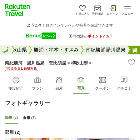
お気に入り
予約確認
ログイン
メニュー
全国
和歌山県
全国
勝浦・串本・すさみ
南紀勝浦湯川温泉
南紀勝浦 湯川温泉 恵比須屋＜和歌山県＞
写真
施設紹介
プラン
部屋
クーポン
クチコミ
フォトギャラリー
部屋 (2)
食事 (2)
部屋 (2)