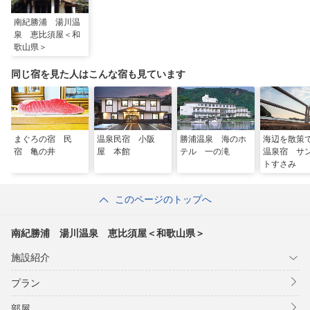
南紀勝浦 湯川温
泉 恵比須屋＜和
歌山県＞
同じ宿を見た人はこんな宿も見ています
まぐろの宿 民
温泉民宿 小阪
勝浦温泉 海のホ
海辺を散策
宿 亀の井
屋 本館
テル 一の滝
温泉宿 サ
トすさみ
このページのトップへ
南紀勝浦 湯川温泉 恵比須屋＜和歌山県＞
施設紹介
プラン
部屋