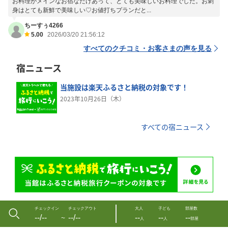
お料理がメインなお宿なだけあって、とても美味しいお料理でした。お刺
身はとても新鮮で美味しい♡お値打ちプランだと...
ちーすぅ4266
5.00
2026/03/20 21:56:12
すべてのクチコミ・お客さまの声を見る
宿ニュース
当施設は楽天ふるさと納税の対象です！
2023年10月26日（木）
すべての宿ニュース
チェックイン
チェックアウト
大人
子ども
部屋数
--/--
--/--
--
--
--
〜
人
人
部屋