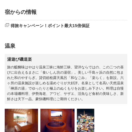
宿からの情報
得旅キャンペーン！ポイント最大15倍保証
温泉
湯遊び磯道楽
旅の醍醐味はやはり温泉三昧に海鮮三昧、望洋ならではの、この二つの喜
びに出合えるまさに「食いしん坊の湯宿」。美しい千島ヶ浜の自然に包ま
れた和のやすらぎ。貸切総桧露天風呂「和なごみ」「楽らく」を新設。六
ヶ所の温泉施設が楽しめる湯めぐりが大好評。名泉として名高い天然温泉
「榊原の湯」でゆったりと極上のぬくもりをお楽しみ下さい。料理は自慢
の本場磯料理、伊勢海老、アワビ、サザエ、活魚など食材の美味しさ、新
鮮さは天下一品。豪快磯料理にご期待ください。