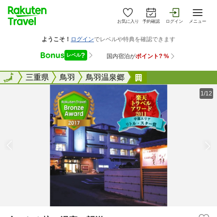
お気に入り
予約確認
ログイン
メニュー
全国
全国
三重県
鳥羽
鳥羽温泉郷
食いしん坊の湯宿・
1/12