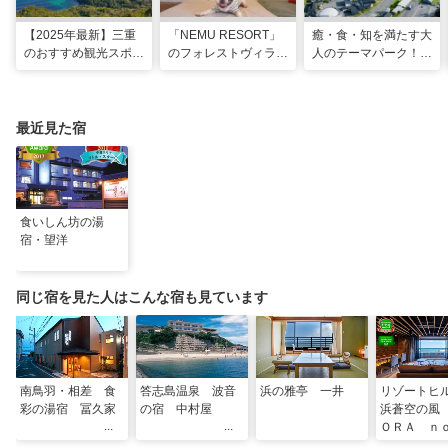
【2025年最新】三重
「NEMU RESORT」
癒・食・知を満たす大
のおすすめ観光スポッ
のフォレストヴィラ
人のテーマパーク！
トと名物グルメ！伊勢
で、わんちゃんと一緒
「VISON」で多彩な
神宮など王道スポット
に過ごす非日常な週末
グルメや 薬草湯を堪
から絶景映えスポット
を
能する
まで
最近見た宿
食いしん坊の湯
宿・望洋
同じ宿を見た人はこんな宿も見ています
南鳥羽・相差 食
答志島温泉 波音
浜の雅亭 一井
リゾートヒ
彩の湯宿 冨久家
の宿 中村屋
浜蒼空の風
ＯＲＡ ｎ
ＡＺＥ〜