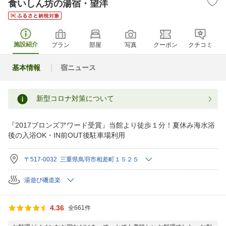
食いしん坊の湯宿・望洋
施設紹介
プラン
部屋
写真
クーポン
クチコミ
基本情報
宿ニュース
新型コロナ対策について
『2017ブロンズアワード受賞』当館より徒歩１分！夏休み海水浴
後の入浴OK・IN前OUT後駐車場利用
〒517-0032 三重県鳥羽市相差町１５２５
湯遊び磯道楽
4.36
全661件