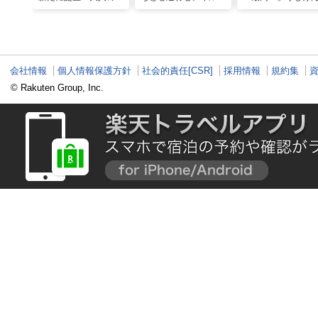
別ステイをかなえる
と一緒に泳ぐ夢の体験
ん、馬に乗って日
「アラマンダ スプレ
「間近でふれ合える！
にうっとり。沖縄
ンディド」
推しアニマル！！」
れ名所を全力で満
てきた
会社情報
個人情報保護方針
社会的責任[CSR]
採用情報
規約集
© Rakuten Group, Inc.