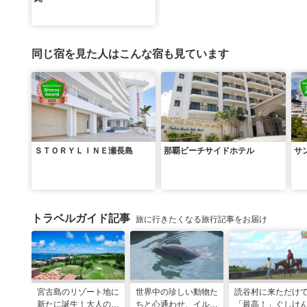
同じ宿を見た人はこんな宿も見ています
ＳＴＯＲＹＬＩＮＥ瀬長島
那覇ビーチサイドホテル
サ
トラベルガイド記事
旅に行きたくなる旅行記事をお届け
宮古島のリゾート地に
世界中の珍しい動物た
読谷村に来ただけ
新たに誕生！大人の特
ちと心通わせ、イルカ
「最高！」ぐしけ