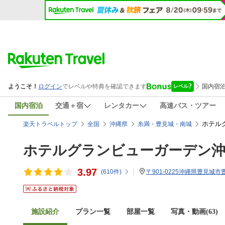
国内宿泊
交通＋宿
レンタカー
高速バス・ツアー
ホテル
楽天トラベルトップ
全国
沖縄県
糸満・豊見城・南城
ホテルグランビューガーデン
3.97
(
610
件)
〒901-0225沖縄県豊見城市豊
施設紹介
プラン一覧
部屋一覧
写真・動画(63)