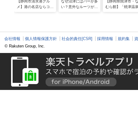
【静岡市清水港グル
なぜ沼津にはバーが多
【静岡県焼津市・
メ】港の名店ならコ
い？意外なルーツがわ
むら館】「焼津温
コ！マグロ食べ比べや
かる店へ【静岡県沼津
発祥の地で「浮遊
激レア“サバの氷室盛
市・BAR FRANK／ね
験」 開発期間3年
り”港周辺の店5選
こと白鳥】
泉商品で手がすべ
会社情報
個人情報保護方針
社会的責任[CSR]
採用情報
規約集
© Rakuten Group, Inc.