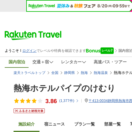
国内宿泊
交通＋宿
レンタカー
高速バス・ツアー
熱海ホテ
楽天トラベルトップ
全国
静岡県
熱海
熱海温泉
熱海ホテルパイプのけむり
3.86
(
1,377
件)
〒413-0034静岡県熱海市西
施設紹介
宿ニュース
プラン一覧
部屋一覧