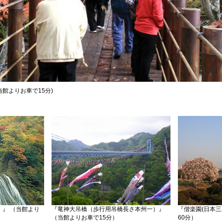
(当館よりお車で15分)
』 （当館より
『竜神大吊橋（歩行用吊橋長さ本州一）』
『偕楽園(日本三
（当館よりお車で15分）
60分）