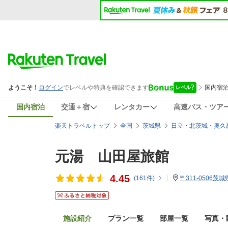
国内宿泊
交通＋宿
レンタカー
高速バス・ツア
楽天トラベルトップ
全国
茨城県
日立・北茨城・奥久
元湯 山田屋旅館
4.45
(
161
件)
〒311-0506茨
施設紹介
プラン一覧
部屋一覧
写真・動