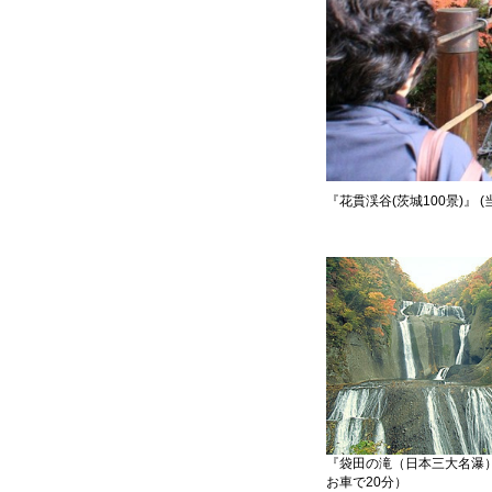
『花貫渓谷(茨城100景)』 
『袋田の滝（日本三大名瀑）
お車で20分）