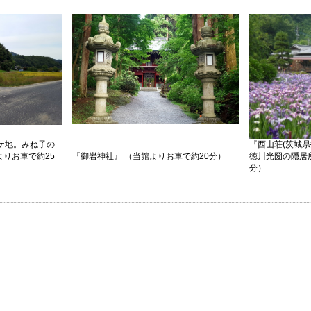
ケ地。みね子の
『西山荘(茨城県
りお車で約25
『御岩神社』 （当館よりお車で約20分）
徳川光圀の隠居
分）