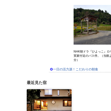
NHK朝ドラ『ひよっこ』ロ
実家付近のバス停。（当館よ
分）
一日の活力源！こだわりの朝食
最近見た宿