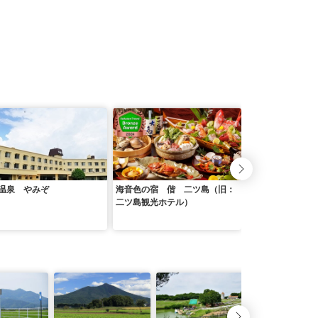
温泉 やみぞ
海音色の宿 偕 二ツ島（旧：
北茨城ロハス 磯
二ツ島観光ホテル）
ホテル