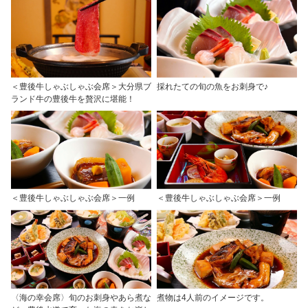
＜豊後牛しゃぶしゃぶ会席＞大分県ブ
採れたての旬の魚をお刺身で♪
ランド牛の豊後牛を贅沢に堪能！
＜豊後牛しゃぶしゃぶ会席＞一例
＜豊後牛しゃぶしゃぶ会席＞一例
〈海の幸会席〉旬のお刺身やあら煮な
煮物は4人前のイメージです。