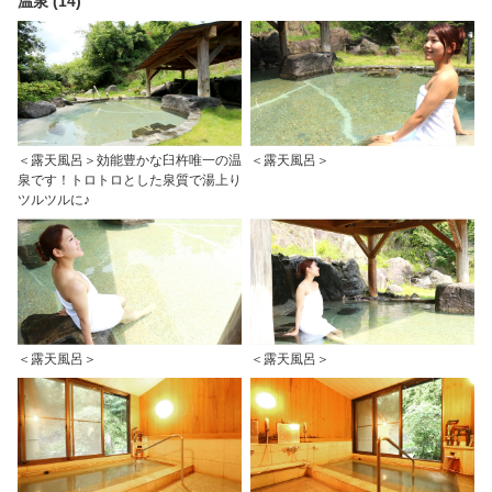
温泉 (14)
＜露天風呂＞効能豊かな臼杵唯一の温
＜露天風呂＞
泉です！トロトロとした泉質で湯上り
ツルツルに♪
＜露天風呂＞
＜露天風呂＞