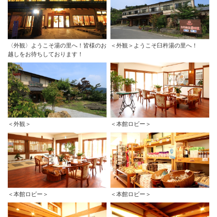
〈外観〉ようこそ湯の里へ！皆様のお
＜外観＞ようこそ臼杵湯の里へ！
越しをお待ちしております！
＜外観＞
＜本館ロビー＞
＜本館ロビー＞
＜本館ロビー＞