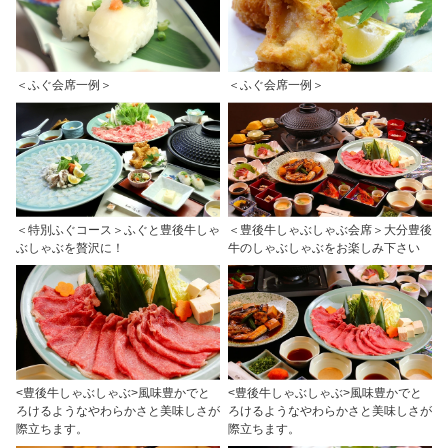
＜ふぐ会席一例＞
＜ふぐ会席一例＞
＜特別ふぐコース＞ふぐと豊後牛しゃ
＜豊後牛しゃぶしゃぶ会席＞大分豊後
ぶしゃぶを贅沢に！
牛のしゃぶしゃぶをお楽しみ下さい
<豊後牛しゃぶしゃぶ>風味豊かでと
<豊後牛しゃぶしゃぶ>風味豊かでと
ろけるようなやわらかさと美味しさが
ろけるようなやわらかさと美味しさが
際立ちます。
際立ちます。