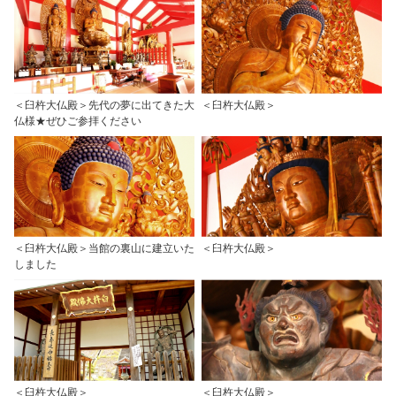
＜臼杵大仏殿＞先代の夢に出てきた大
＜臼杵大仏殿＞
仏様★ぜひご参拝ください
＜臼杵大仏殿＞当館の裏山に建立いた
＜臼杵大仏殿＞
しました
＜臼杵大仏殿＞
＜臼杵大仏殿＞