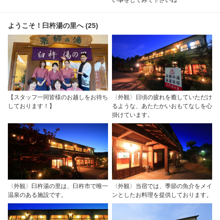
い事をしてみて下さいね
ようこそ！臼杵湯の里へ (25)
【スタッフ一同皆様のお越しをお待ち
〈外観〉日頃の疲れを癒していただけ
しております！】
るような、あたたかいおもてなしを心
掛けています。
〈外観〉臼杵湯の里は、臼杵市で唯一
〈外観〉当宿では、季節の魚介をメイ
温泉のある施設です。
ンとしたお料理を提供しております。