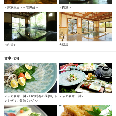
＜家族風呂＞～岩風呂～
＜内湯＞
＜内湯＞
大浴場
食事 (24)
＜ふぐ会席一例＞臼杵特有の厚切りふ
＜ふぐ会席一例＞
ぐをぜひご賞味ください！