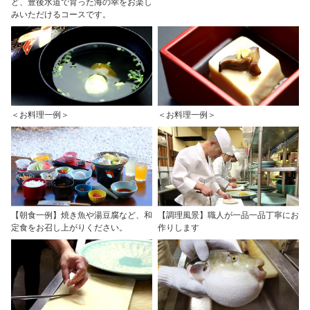
ど、豊後水道で育った海の幸をお楽し
みいただけるコースです。
＜お料理一例＞
＜お料理一例＞
【朝食一例】焼き魚や湯豆腐など、和
【調理風景】職人が一品一品丁寧にお
定食をお召し上がりください。
作りします