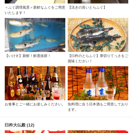
＜ふぐ調理風景＞新鮮なふぐをご用意
【活きの良いとらふぐ】
いたします！
【いけす】新鮮！鮮度抜群！
【臼杵のとらふぐ】厚切りてっさをご
賞味ください！
お食事とご一緒にお楽しみください。
魚料理に合う日本酒もご用意しており
ます。
臼杵大仏殿 (12)