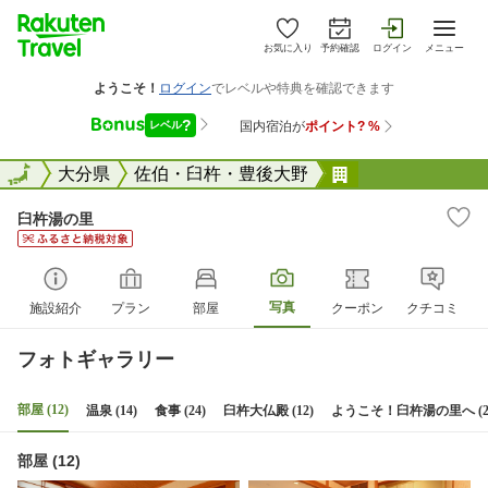
お気に入り
予約確認
ログイン
メニュー
全国
全国
大分県
佐伯・臼杵・豊後大野
臼杵湯の里
臼杵湯の里
写真
施設紹介
プラン
部屋
クーポン
クチコミ
フォトギャラリー
部屋 (12)
温泉 (14)
食事 (24)
臼杵大仏殿 (12)
ようこそ！臼杵湯の里へ (2
部屋 (12)