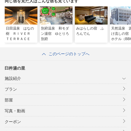
同じ宿を見た人はこんな宿も見ています
日田温泉 はなの
別府温泉 和モダ
みはらしの宿 ふ
天然温泉 
樹 ＲＩＶＥＲ
ン湯宿 ゆとりろ
ろんでん
け流しの宿
ＴＥＲＲＡＣＥ
別府
ホテル（BB
ルグループ
このページのトップへ
臼杵湯の里
施設紹介
プラン
部屋
写真・動画
クーポン