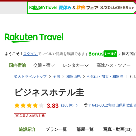
国内宿泊
交通＋宿
レンタカー
高速バス・ツアー
ビ
楽天トラベルトップ
全国
和歌山県
和歌山・加太・和歌浦
ビジネスホテル圭
3.83
(
168
件)
〒641-0012和歌山県和歌山
施設紹介
プラン一覧
部屋一覧
写真・動画(13)