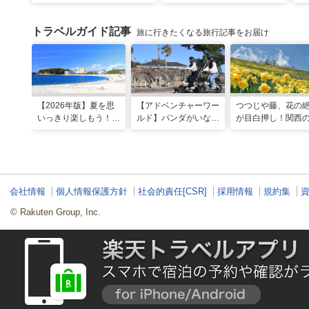
トラベルガイド記事
旅に行きたくなる旅行記事をお届け
【2026年版】夏を思
【アドベンチャーワー
つつじや藤、花の
いっきり楽しもう！関
ルド】パンダがいなく
が目白押し！関西の
西のおすすめ海水浴
ても楽しい！五感で満
月のおすすめ観光
場・ビーチ18選
喫する8つの体験が新
ット
登場！
会社情報
個人情報保護方針
社会的責任[CSR]
採用情報
規約集
© Rakuten Group, Inc.