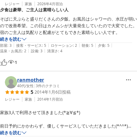
レジャー
家族
2026年4月
宿泊
夕食は豪華、ご主人は素晴らしい人
そばに天ぷらと盛りだくさんの夕飯。お風呂はシャワーの、水圧が弱い
ので改善希望。この日はカメムシが大量発生していたので大変でした。
宿のご主人は気配りと配慮がとてもできた素晴らしい人です。
続きを読む
|
|
|
|
|
部屋
:
3
接客・サービス
:
5
ロケーション
:
2
朝食
:
5
夕食
:
5
|
|
温泉・お風呂
:
2
設備
:
3
清潔さ
:
4
1
ranmother
40代
/
女性
|
3
件のクチコミ
5
2014年1月6日
投稿
レジャー
家族
2014年1月
宿泊
家族3人で利用させて頂きました(*≧∀≦*)

前日予約にかかわらず、優しくサービスしていただきました(*^^*)

夕飯は食べきれないほどのボリュームがあり、揚げ物からお刺身、オー
続きを読む