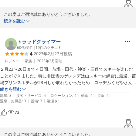
この度はご宿泊誠にありがとうございました。

ご満足頂いたようで、とても嬉しく思っておりま

続きを読む
す。

当日は残念ながら雨で、コンディションは悪かったと思いますが、
見事合格されてこちらも嬉しかったです。

トラッドクライマー
また機会がありましたら、ご利用お待ちしております。

60代
/
男性
|
19
件のクチコミ
4
2023年2月27日
投稿
レジャー
家族
2023年2月
宿泊
2023-03-28
２月23〜26日まで４日間、苗場・田代・神楽・三俣でスキーを楽しむ
ことができました。特に非圧雪のゲレンデは山スキーの練習に最適。苗
場プリンスホテルが23日しか取れなかったため、ロッヂふくだやさん
に２泊しましたが、リフト券も安くなり、ロープウェイ駅のも近く、炬
続きを読む
|
|
|
|
|
燵でゆっくりでき、食事も十二分でした。強いて言えば夕食時のアルコ
部屋
:
3
接客・サービス
:
4
ロケーション
:
4
朝食
:
4
夕食
:
4
|
|
温泉・お風呂
:
3
設備
:
3
清潔さ
:
-
ールの種類が増えれば、より嬉しい。
73
この度はご宿泊誠にありがとうございました。
