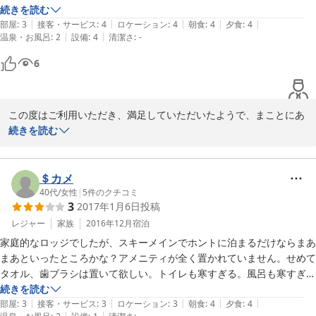
【ご利用の宿泊プラン】

続きを読む
|
|
|
|
|
部屋
:
3
接客・サービス
:
4
ロケーション
:
4
朝食
:
4
夕食
:
4
|
|
温泉・お風呂
:
2
設備
:
4
清潔さ
:
-
和室６〜８畳
6
この度はご利用いただき、満足していただいたようで、まことにあ
りがとうございました。またの機会をお待ちしております。
続きを読む
2010-01-20
＄カメ
40代
/
女性
|
5
件のクチコミ
3
2017年1月6日
投稿
レジャー
家族
2016年12月
宿泊
家庭的なロッジでしたが、スキーメインでホントに泊まるだけならまあ
まあといったところかな？アメニティが全く置かれていません。せめて
タオル、歯ブラシは置いて欲しい。トイレも寒すぎる。風呂も寒すぎ
る。テレビは超小さいので紅白を観るのに物足りなかった。
続きを読む
|
|
|
|
|
部屋
:
3
接客・サービス
:
3
ロケーション
:
3
朝食
:
4
夕食
:
4
|
|