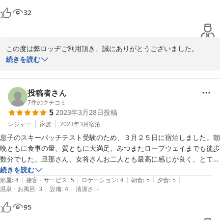
です。

32
風呂は男湯、女湯に分かれており時間内ならいつでも入れるのが魅力的
でした。浴槽は一畳ほどでシャワーは二つ。たまたまですが、他の人と
一緒になることもなく、満足です。

この度は弊ロッヂご利用頂き、誠にありがとうございました。

この宿は、スキー乾燥室が室内から行き来できることができ、使い勝手
良いご感想を頂き、とてもうれしく思っています。

続きを読む
が良かったです。

こたつは皆さん大喜びなさってくださいます。

テレビが無料で良かった。というのも、5年前この地の他の宿では、テ
これからも、この伝統は残していくつもりです。

レビが100円だったから。でももうちょっと大きいテレビが良かったで
またの機会がありましたらのご利用お待ちしております。
投稿者さん
す。

7
件のクチコミ
あーそうそう、コタツは最高です。この伝統は向こう30年残してほし
2014-01-04
5
2023年3月28日
投稿
いです(笑)

レジャー
家族
2023年3月
宿泊
息子のスキーバッチテスト受験のため、３月２５日に宿泊しました。朝
晩ともに食事の量、質ともに大満足、みつまたロープウェイまでも徒歩
数分でした。旦那さん、女将さんお二人とも最高に感じが良く、とても
気持ちよく快適に滞在させていただきました。みつまたエリアで以前か
続きを読む
|
|
|
|
|
らお世話になっていた宿が廃業されてしまったので困っていましたが、
部屋
:
4
接客・サービス
:
5
ロケーション
:
4
朝食
:
5
夕食
:
5
|
|
温泉・お風呂
:
3
設備
:
4
清潔さ
:
-
これからはふくだやさんで決まりです。

またよろしくお願いします。
95