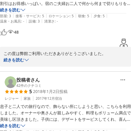
割引はお得感いっぱい。宿のご夫婦お二人で何から何まで切りもりをし
2019-04-02
ていたようですが、いろいろと親切にしていただきました。
続きを読む
|
|
|
|
|
部屋
:
3
接客・サービス
:
5
ロケーション
:
5
朝食
:
5
夕食
:
5
|
|
温泉・お風呂
:
-
設備
:
3
清潔さ
:
-
48
この度は弊館ご利用いただきありがとうございました。

来られた日は関越自動車道が事故渋滞で時間がかかったようで、大
続きを読む
変お疲れ様でした。

ご宿泊は、お食事・割引券等ご満足頂いたようで、とても嬉しく思
います。

投稿者さん
42
件のクチコミ
5
2018年1月2日
投稿
2019-03-26
レジャー
家族
2017年12月
宿泊
息子と二人での旅行なので、飾らない所にしようと思い、こちらを利用
しました。オーナーや奥さんが親しみやすく、料理もボリューム満点で
美味し区頂きました。子供には、デザートをサービスしてくれ、喜んで
ました。部屋は、こたつが息子は初めての体験でとても喜んでました。
続きを読む