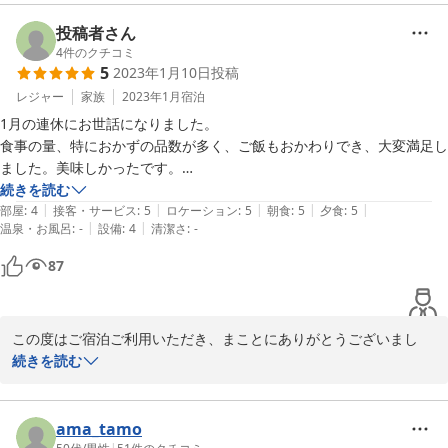
投稿者さん
2023-02-19
4
件のクチコミ
5
2023年1月10日
投稿
レジャー
家族
2023年1月
宿泊
1月の連休にお世話になりました。

食事の量、特におかずの品数が多く、ご飯もおかわりでき、大変満足し
ました。美味しかったです。

スキー場までも近く十分歩けます。スキー場の駐車場代が有料の日だっ
続きを読む
|
|
|
|
|
たので大変助かりました。宿の駐車スペースはやや狭いですが、問題な
部屋
:
4
接客・サービス
:
5
ロケーション
:
5
朝食
:
5
夕食
:
5
|
|
温泉・お風呂
:
-
設備
:
4
清潔さ
:
-
い程度です（当方、プラドです）

お風呂は割引があるため、近くの温泉を利用したので、宿のお風呂は評
87
価なしとしました。利用した温泉は冬に歩くのはきついかもしれませ
ん。

部屋はそれなりですが、こたつもあったりと、寒くなかったです。
この度はご宿泊ご利用いただき、まことにありがとうございまし
た。

続きを読む
お食事にご満足いただいたようで、とてもうれしく思っておりま
す。

またのご利用心よりお待ちしております。
ama_tamo