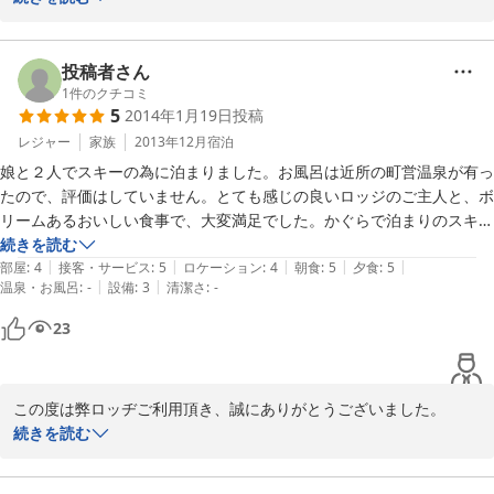
ても嬉しく思います。

親子仲がとても良いようにお見受けしました。

きっと普段も素敵なご家庭なのでしょうね。

投稿者さん
1
件のクチコミ
5
2014年1月19日
投稿
2015-01-06
レジャー
家族
2013年12月
宿泊
娘と２人でスキーの為に泊まりました。お風呂は近所の町営温泉が有っ
たので、評価はしていません。とても感じの良いロッジのご主人と、ボ
リームあるおいしい食事で、大変満足でした。かぐらで泊まりのスキー
の時は、またお世話になりたいです。
続きを読む
|
|
|
|
|
部屋
:
4
接客・サービス
:
5
ロケーション
:
4
朝食
:
5
夕食
:
5
|
|
温泉・お風呂
:
-
設備
:
3
清潔さ
:
-
23
この度は弊ロッヂご利用頂き、誠にありがとうございました。

満足頂いたようで、とてもうれしく思っています。

続きを読む
温泉は土曜休前日には時間帯によっては、とても混雑しますが、す
いていましたでしょうか？
