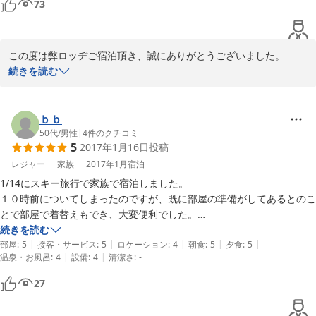
73
実はこの「ロッヂ　ふくだや」を陰で支えているであろう気さくな奥
様。

この度は弊ロッヂご宿泊頂き、誠にありがとうございました。

【お部屋】：4.5点

　たいへん良い評価を頂き、恐縮しております。

続きを読む
こたつ・ファンヒーターがあり、とても綺麗に清掃されていて気持ち良
いらっしゃった日は降雪でお出かけにくかったようでしたが、翌日
かったです。

晴天になり皆様で夕方まで1日ゲレンデにお出かけになりホットし
ました。

ｂｂ
【お風呂】：3.5点

　ご指摘の３階温水洗浄便座ですが、シーズン前に新品交換してお
50代
/
男性
|
4
件のクチコミ
「お風呂が寒い」と皆さん書かれていますが、他の宿泊先でも寒いで
5
2017年1月16日
投稿
りまして、業者さんによりますと貯水式の為連続使用ですと温水に
す。子供達は小さいプールの様で喜んでいました。

ならない事もあるようです。不快な思いをされたようで、大変申し
レジャー
家族
2017年1月
宿泊
訳ございませんでした。

【お食事】：5点

1/14にスキー旅行で家族で宿泊しました。

またのご利用お待ちしております。
皆さんが書かれている通り美味しく頂きました。朝食時のコーヒーは、
１０時前についてしまったのですが、既に部屋の準備がしてあるとのこ
他の宿泊先では温いところもある中、熱いコーヒーで良かったです。
とで部屋で着替えもでき、大変便利でした。

2017-01-24
後、ソース・醤油等の調味料がべた付いてなく綺麗に整頓されていまし
食事もボリューム満点で品数も多く、大変おいしかったです。

続きを読む
|
|
|
|
|
た。

チェックアウト時も荷物と車を預かっていただけたので助かりました。

部屋
:
5
接客・サービス
:
5
ロケーション
:
4
朝食
:
5
夕食
:
5
|
|
温泉・お風呂
:
4
設備
:
4
清潔さ
:
-
【トイレ】：5点

27
2階、3階共に洗浄機付トイレがあり良かったです。
