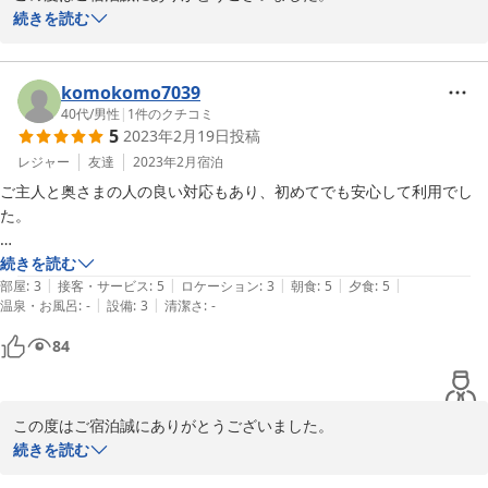
ご満足頂いたようで、とても嬉しく思います。

続きを読む
素敵な山のカレンダーをいただき、早速お部屋にかけました。

またの機会がありましたら、ご利用お待ちしております。
komokomo7039
2023-02-27
40代
/
男性
|
1
件のクチコミ
5
2023年2月19日
投稿
レジャー
友達
2023年2月
宿泊
ご主人と奥さまの人の良い対応もあり、初めてでも安心して利用でし
た。

食事のおかずの種類が多いので、魚沼産の白米を食べたければ、おかず
続きを読む
|
|
|
|
|
を残すといった選択も必要になります。

部屋
:
3
接客・サービス
:
5
ロケーション
:
3
朝食
:
5
夕食
:
5
|
|
温泉・お風呂
:
-
設備
:
3
清潔さ
:
-
チェックアウト後に乾燥室の暖房を入れて下さったのでウェアを乾かす
84
事ができ大変助かりました。

お風呂は街道の湯という温泉施設を利用したので評価ナシとしました。
この度はご宿泊誠にありがとうございました。

ご満足いただいたようで、とても嬉しく思っています。

続きを読む
2月なのに雨天で、残念でしたね。
