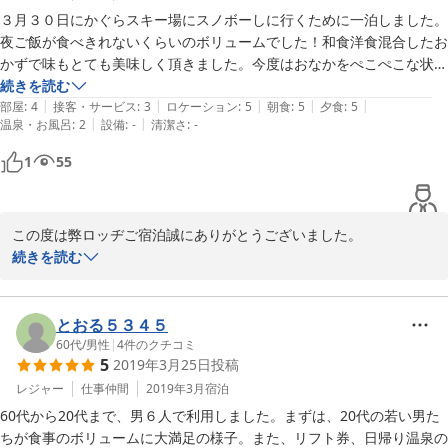
３月３０日にかぐらスキー場にスノボーしに行くために一泊しました。
夜ご飯が食べきれないくらいのボリュームでした！和食洋食混合したお
かずで味もとても美味しく頂きました。今度はおなかをぺこぺこな状態
でおいしいお米もたくさん食べたいです！朝ご飯もおかずがたくさんで
続きを読む
|
|
|
|
|
この宿泊料金でとてもお得な感じでした。

部屋
:
4
接客・サービス
:
3
ロケーション
:
5
朝食
:
5
夕食
:
5
|
|
温泉・お風呂
:
2
設備
:
-
清潔さ
:
-
お風呂は狭いので二人はいるともういっぱいです(^_^;　

お風呂は近くの温泉に行くといいかもですね！タオルや歯ブラシもない
1
55
ので持って行った方が良いですよ！

お部屋はこたつがあって子供達は喜んでましたがカメムシがたくさんい
てカメムシをとるためのガムテープがおいてありました。山の中なので
この度は弊ロッヂご宿泊誠にありがとうございました。

仕方ないですよね！

お食事はご満足頂いたようで嬉しく思います。

続きを読む
また来シーズンかぐらに行くときは利用させていただきたいと思いま
日曜日は朝雨で心配していましたが、その後晴天になってスノボ楽
す！
しめまれたなとホットしました。

お風呂は小人数用なので、ゆったりとした近くの街道の湯をおすす
とおる５３４５
めしています。

60代
/
男性
|
4
件のクチコミ
5
2019年3月25日
投稿
カメムシは真冬は出ませんが、春になって暖かくなるとどこからと
もなく出てきて、私共も大変困っています。ガムテープでの駆除お
レジャー
仕事仲間
2019年3月
宿泊
願いしています。

60代から20代まで、男６人で利用しました。まずは、20代の若い男た
ちが食事のボリュームに大満足の様子。また、リフト券、日帰り温泉の