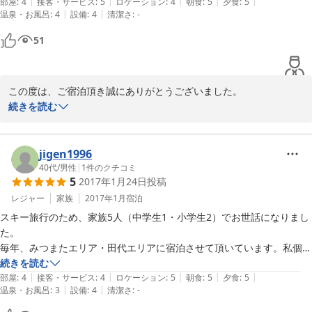
|
|
|
|
|
部屋は、小じんまりしていて、二人にはちょうど良かったです。帰りも
部屋
:
4
接客・サービス
:
5
ロケーション
:
4
朝食
:
5
夕食
:
5
|
|
温泉・お風呂
:
4
設備
:
4
清潔さ
:
-
スキーを終えて着替えるまで、オーナーが気を使っ手頂き、コストパフ
ォーマンスが凄いなと感心しました。部屋は、いっぱいでしたが、きっ
51
と常連さんが多いんだと思います。また、来年伺いタイと思います。
この度は、ご宿泊頂き誠にありがとうございました。

ご満足頂いたようでとても嬉しく思います。

続きを読む
またのご利用を心よりお待ちしております。
2018-01-04
jigen1996
40代
/
男性
|
1
件のクチコミ
5
2017年1月24日
投稿
レジャー
家族
2017年1月
宿泊
スキー旅行のため、家族5人（中学生1・小学生2）でお世話になりまし
た。

毎年、みつまたエリア・田代エリアに宿泊させて頂いています。私個人
的な評価で申し訳ありませんが5点満点で採点させて頂きます。

続きを読む
|
|
|
|
|
部屋
:
4
接客・サービス
:
4
ロケーション
:
5
朝食
:
5
夕食
:
5
|
|
温泉・お風呂
:
3
設備
:
4
清潔さ
:
-
【スタッフ】：5点

いつもにこやかでとても優しそうなご主人様。
