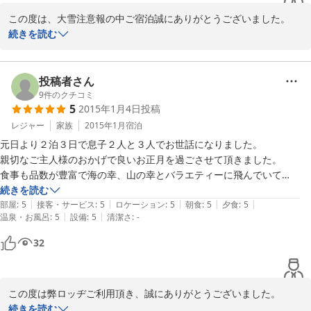
【洗面所】：2.5点

この度は、大雪注意報の中ご宿泊誠にありがとうございました。

3階のトイレ側は温水が出ませんでした。その為なのか宿泊者の皆さん
続きを読む
はもう一つの方を利用していました。後、トイレにはあった「タオルペ
ご家族の皆様の楽しいスキー旅行のお手伝いをさせて頂いたよう
ーパー」があるととても助かります。

で、とてもうれしく思っております。

投稿者さん
総評として、全ての場所（お部屋・トイレ・食堂・ロビー等）で清掃が
また機会がありましたらぜひご利用いただきますようお願い申し上
9
件のクチコミ
行き届いていてとても気持ち良く利用させて頂きました。また、是非お
5
2015年1月4日
投稿
げます。
世話になりたい宿泊先の一つです。

レジャー
家族
2015年1月
宿泊
2017-01-16
元日より２泊３日で息子２人と３人でお世話になりました。

親切なご主人様のおかげで良いお正月を過ごさせて頂きました。

食事も品数が豊富で海の幸、山の幸とバラエティーに飛んでいて

何よりお米がとても美味しく感動しました。

続きを読む
|
|
|
|
|
食欲旺盛な息子共々たくさんお代わりしてしまいすいませんでした。

部屋
:
5
接客・サービス
:
5
ロケーション
:
5
朝食
:
5
夕食
:
5
|
|
温泉・お風呂
:
5
設備
:
5
清潔さ
:
-
例年に無い大雪で年配ボーダーは疲れ果てておりましたが

ラッキーな事にお風呂は貸切状態！疲れも吹っ飛び

32
とても気持ち良い思いをさせて頂きました。

ご夫婦の心温まるご対応、心より感謝しております。

本当にありがとうございました。また是非！利用させて下さい。

この度は弊ロッヂご利用頂き、誠にありがとうございました。

近年にない大雪でしたが、良いお正月を過ごして頂けたようで、と
続きを読む