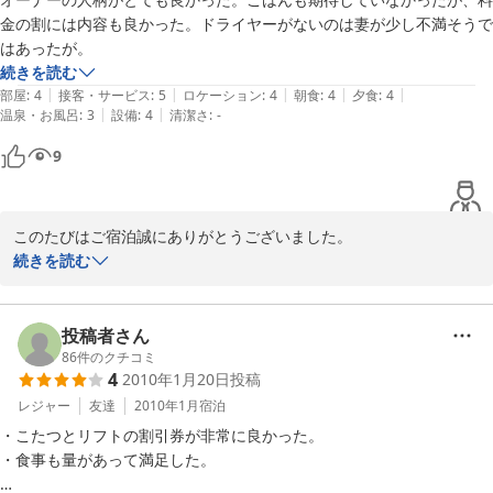
金の割には内容も良かった。ドライヤーがないのは妻が少し不満そうで
はあったが。
続きを読む
|
|
|
|
|
部屋
:
4
接客・サービス
:
5
ロケーション
:
4
朝食
:
4
夕食
:
4
|
|
温泉・お風呂
:
3
設備
:
4
清潔さ
:
-
9
このたびはご宿泊誠にありがとうございました。

良い印象で宿泊頂いたようで、嬉しく思います。

続きを読む
ドライヤーは貸出ておりますので、ご宿泊の際にはお申し出くださ
い。

投稿者さん
86
件のクチコミ
2017-04-10
4
2010年1月20日
投稿
レジャー
友達
2010年1月
宿泊
・こたつとリフトの割引券が非常に良かった。

・食事も量があって満足した。
