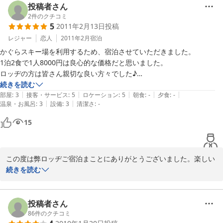
投稿者さん
2
件のクチコミ
2014-01-19
5
2011年2月13日
投稿
レジャー
恋人
2011年2月
宿泊
かぐらスキー場を利用するため、宿泊させていただきました。

1泊2食で1人8000円は良心的な価格だと思いました。

ロッヂの方は皆さん親切な良い方々でした♪

部屋…こたつがあり、あまり広くはないけど、家みたいに

続きを読む
|
|
|
|
|
リラックスして過ごせました*^^*テレビが少し小さいかなぁ

部屋
:
3
接客・サービス
:
5
ロケーション
:
5
朝食
:
-
夕食
:
-
|
|
温泉・お風呂
:
3
設備
:
3
清潔さ
:
-
と思いますが、見慣れるとそうでもないです。

お風呂は今回利用しませんでした。

15
チェックアウトする際に割引リフト券や近くの温泉施設の割引券が

あったところも良かったです。

この度は弊ロッヂご宿泊まことにありがとうございました。楽しい
旅行の一部としてお手伝いさせていただいたようで、うれしく思い
続きを読む
ます。また機会がありましたらのご利用お待ちしております。
2011-02-14
投稿者さん
86
件のクチコミ