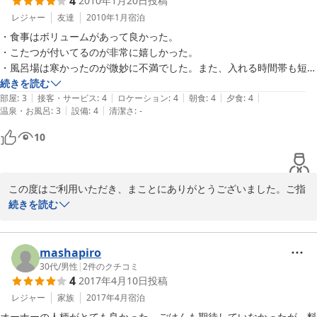
4
2010年1月20日
投稿
レジャー
友達
2010年1月
宿泊
・食事はボリュームがあって良かった。

・こたつが付いてるのが非常に嬉しかった。

・風呂場は寒かったのが微妙に不満でした。また、入れる時間帯も短く
限られていたので、朝も入れるようにして頂けると喜ばれると思いま
続きを読む
|
|
|
|
|
す。
部屋
:
3
接客・サービス
:
4
ロケーション
:
4
朝食
:
4
夕食
:
4
|
|
温泉・お風呂
:
3
設備
:
4
清潔さ
:
-
10
この度はご利用いただき、まことにありがとうございました。ご指
摘のお風呂時間ですが、温泉では無い為時間制限させて頂いており
続きを読む
ます。近くに街道の湯という温泉施設が朝7：00から夜9：00まで
営業しておりますので、そちらのご利用もご検討願えれば幸いで
す。またのご利用お待ちしております。
mashapiro
30代
/
男性
|
2
件のクチコミ
2010-01-20
4
2017年4月10日
投稿
レジャー
家族
2017年4月
宿泊
オーナーの人柄がとても良かった。ごはんも期待していなかったが、料