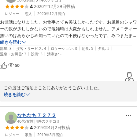
50代
/
男性
|
51
件のクチコミ
2023-01-10
4
2020年12月29日
投稿
レジャー
恋人
2020年12月
宿泊
お世話になりました。お食事とても美味しかったです。お風呂のシャワ
ーの数が少ししかないので混雑時は大変かもしれません。アメニティー
無いのはあらかじめ知っていたので不便はなかったです。みつまたまで
の徒歩は、みつまたの駐車場の一番遠い所に停めたと考えたら大したこ
続きを読む
|
|
|
|
|
とありません。それで1000円浮くなら大歓迎です。総合的にまた行っ
部屋
:
3
接客・サービス
:
4
ロケーション
:
3
朝食
:
5
夕食
:
5
|
|
温泉・お風呂
:
3
設備
:
3
清潔さ
:
-
てみたい宿です。
50
この度はご宿泊まことにありがとうございました。

良い評価を頂き、大変恐縮しております。

続きを読む
お風呂のシャワー数はボイラーの能力の関係上

増やせませんが、コロナウイルス対策の為グループごとの御入浴小
人数をお願いしております。

なちなち７２７２
また機会がありましたらご利用お待ちしております。
40代
/
女性
|
4
件のクチコミ
4
2019年4月2日
投稿
2020-12-29
レジャー
家族
2019年3月
宿泊