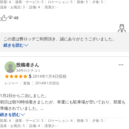
|
|
|
|
|
ブン料理まで栄養満点で、スキーでペコペコだったお腹が大満足でし
部屋
:
4
接客・サービス
:
5
ロケーション
:
5
朝食
:
5
夕食
:
5
|
|
温泉・お風呂
:
3
設備
:
4
清潔さ
:
-
た。心のこもったお料理でした。

48
朝食もお腹にやさしい和食でとても美味しかったです。

朝コーヒーを飲まないと目が覚めない私にとって入れたてのコーヒーを
最初に飲めるのは最高でした。ありがとうございました(*≧∀≦*)

この度は弊ロッヂご利用頂き、誠にありがとうございました。

　過分な評価を頂き、恐縮しております。

続きを読む
お風呂も少し小さめですが、きれいに掃除されていて気持ち良かったで
お嬢様が人懐っこくて、とても可愛いいですね。

す。

ご両親の愛情たっぷりを感じました。

　またのご利用の機会がありましたら、よろしくお願いします。
投稿者さん
二日目はチェックアウトでしたが、私だけ滑らずにいたら、優しいご主
34
件のクチコミ
人が「今日はこの部屋は使わないのでゆっくりしていていいですよ」と
2014-01-06
5
2014年1月4日
投稿
言ってくださり、お昼までお部屋で家族を待つことが出来ました。

レジャー
家族
2014年1月
宿泊
雪がいっぱい降っていたので外出するのは抵抗があったので本当に助か
りました。

1月2日から二泊しました。

お部屋のこたつも最高です！日本人でよかったと思える瞬間！

初日は朝10時頃着きましたが、幸運にも駐車場が空いており、部屋も
ありがとうございました。

準備されていました。

スキー場までも歩いてすぐですし、色々なコースのあるかぐらスキー場
部屋で着替えをし、割引リフト券を購入。二日券は8400円ですが、
続きを読む
でとても満足いくスキー旅行になりました。

|
|
|
|
|
7000円に割引。しかも苗場もカバーしてました。これはラッキー。

部屋
:
4
接客・サービス
:
5
ロケーション
:
4
朝食
:
5
夕食
:
5
|
|
温泉・お風呂
:
5
設備
:
4
清潔さ
:
-
食事は他の人もコメントしていますが、品数が多くとてもおいしかった