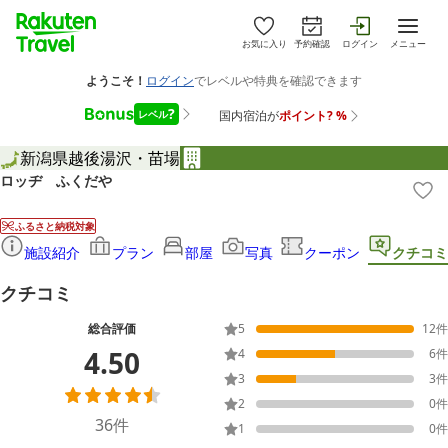
お気に入り
予約確認
ログイン
メニュー
新潟県
越後湯沢・苗場
ロッヂ ふくだや
ふるさと納税対象
施設紹介
プラン
部屋
写真
クーポン
クチコミ
クチコミ
総合評価
5
12
件
4.50
4
6
件
3
3
件
2
0
件
36
件
1
0
件