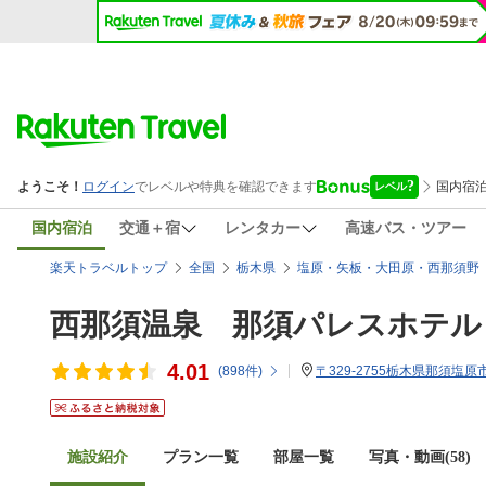
国内宿泊
交通＋宿
レンタカー
高速バス・ツアー
楽天トラベルトップ
全国
栃木県
塩原・矢板・大田原・西那須野
西那須温泉 那須パレスホテル
4.01
(
898
件)
〒329-2755栃木県那須塩原市
施設紹介
プラン一覧
部屋一覧
写真・動画(58)