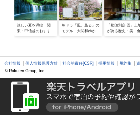
涼しい夏を満喫！関
朝ドラ『風、薫る』の
「那須別邸 回」土
東・甲信越のおすすめ
モデル・大関和ゆかり
が誇る歴史・美・
避暑地14選
の地を巡る、大田原・
堪能する極上の休
黒羽観光モデルコース
会社情報
個人情報保護方針
社会的責任[CSR]
採用情報
規約集
© Rakuten Group, Inc.