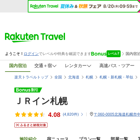
国内宿泊
交通＋宿
レンタカー
高速バス・ツアー
楽天トラベルトップ
全国
北海道
札幌
札幌・新札幌・琴似
ＪＲイン札幌
4.08
(
4,820
件)
〒060-0005北海道札幌市
施設紹介
宿ニュース
プラン一覧
部屋一覧