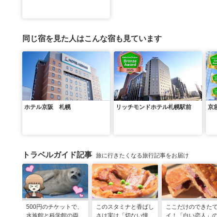
同じ宿を見た人はこんな宿も見ています
ホテル京阪 札幌
リッチモンドホテル札幌駅前
京
トラベルガイド記事
旅に行きたくなる旅行記事をお届け
500円のチケットで、
このスタミナと香ばし
ここだけのできた
水族館と科学館の両方
さは実は「切ない憧
イ！「白い恋人」