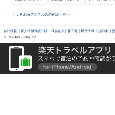
入れる！？お得感満載
れ」だった…！北海道
屋製菓直営初のオ
の超穴場スポット！
グルメ「豚丼」のヒミ
ンキッチンが函館
ツ
ＪＲ北海道ホテルズの施設一覧へ
会社情報
個人情報保護方針
社会的責任[CSR]
採用情報
規約集
© Rakuten Group, Inc.