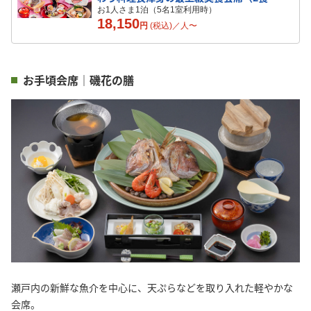
付〉
お1人さま1泊（5名1室利用時）
18,150
円
(税込)／
人
〜
お手頃会席｜磯花の膳
瀬戸内の新鮮な魚介を中心に、天ぷらなどを取り入れた軽やかな
会席。