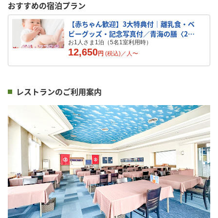
おすすめの宿泊プラン
【赤ちゃん歓迎】3大特典付｜離乳食・ベ
ビーグッズ・記念写真付／青海の膳〈2食
付〉
お1人さま1泊（5名1室利用時）
12,650
円
(税込)／
人
〜
レストランのご利用案内