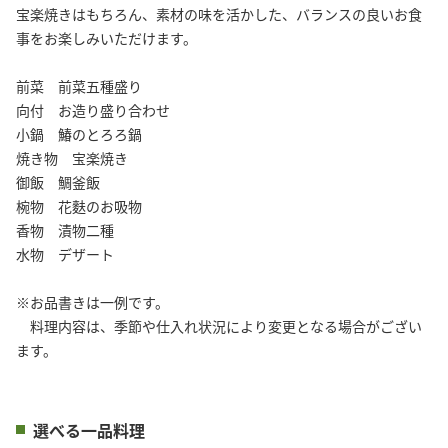
宝楽焼きはもちろん、素材の味を活かした、バランスの良いお食
事をお楽しみいただけます。
前菜 前菜五種盛り
向付 お造り盛り合わせ
小鍋 鰆のとろろ鍋
焼き物 宝楽焼き
御飯 鯛釜飯
椀物 花麩のお吸物
香物 漬物二種
水物 デザート
※お品書きは一例です。
料理内容は、季節や仕入れ状況により変更となる場合がござい
ます。
選べる一品料理