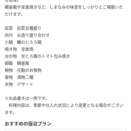
鯛釜飯や宝楽焼きなど、しまなみの味覚をしっかりとご堪能いた
だけます。
前菜 前菜五種盛り
向付 お造り盛り合わせ
小鍋 鰆のとろろ鍋
焼き物 宝楽焼
台の物 甘とろ豚のトマト包み焼き
御飯 鯛釜飯
椀物 花麩のお吸物
香物 漬物二種
水物 デザート
※お品書きは一例です。
料理内容は、季節や仕入れ状況により変更となる場合がござい
ます。
おすすめの宿泊プラン