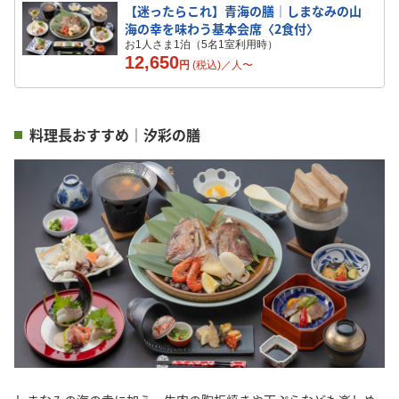
【迷ったらこれ】青海の膳｜しまなみの山
海の幸を味わう基本会席〈2食付〉
お1人さま1泊（5名1室利用時）
12,650
円
(税込)／
人
〜
料理長おすすめ｜汐彩の膳