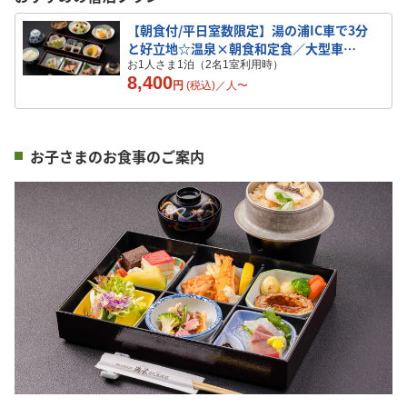
【朝食付/平日室数限定】湯の浦IC車で3分
と好立地☆温泉×朝食和定食／大型車
OK・無料駐車場あり
お1人さま1泊（2名1室利用時）
8,400
円
(税込)／
人
〜
お子さまのお食事のご案内