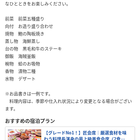
なひとときをお楽しみください。
前菜 前菜五種盛り
向付 お造り盛り合わせ
焼物 鮑の陶板焼き
蒸し物 海鮮蒸し
台の物 黒毛和牛のステーキ
御飯 海賊釜飯
椀物 蛤のお吸物
香物 漬物二種
水物 デザート
※お品書きは一例です。
料理内容は、季節や仕入れ状況により変更となる場合がござい
ます。
おすすめの宿泊プラン
【グレードNo1！】匠会席｜厳選食材を味
わう料理長渾身の最上級美食会席〈2食