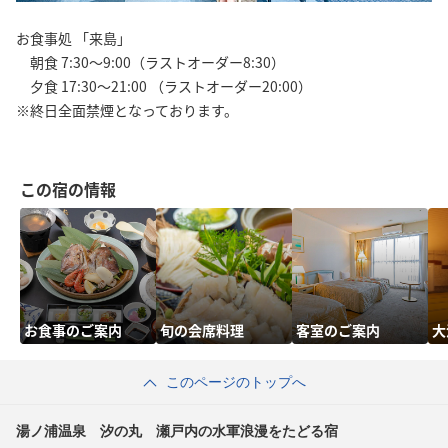
お食事処 「来島」
朝食 7:30～9:00（ラストオーダー8:30）
夕食 17:30～21:00 （ラストオーダー20:00）
※終日全面禁煙となっております。
この宿の情報
お食事のご案内
旬の会席料理
客室のご案内
大
このページのトップへ
湯ノ浦温泉 汐の丸 瀬戸内の水軍浪漫をたどる宿