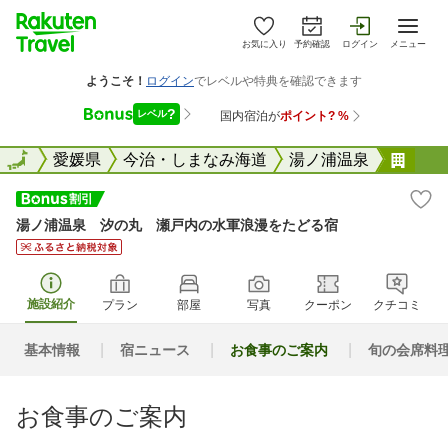
お気に入り
予約確認
ログイン
メニュー
全国
全国
愛媛県
今治・しまなみ海道
湯ノ浦温泉
湯ノ
湯ノ浦温泉 汐の丸 瀬戸内の水軍浪漫をたどる宿
施設紹介
プラン
部屋
写真
クーポン
クチコミ
基本情報
宿ニュース
お食事のご案内
旬の会席料
お食事のご案内