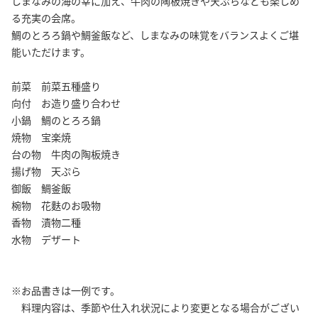
しまなみの海の幸に加え、牛肉の陶板焼きや天ぷらなども楽しめ
る充実の会席。
鯛のとろろ鍋や鯛釜飯など、しまなみの味覚をバランスよくご堪
能いただけます。
前菜 前菜五種盛り
向付 お造り盛り合わせ
小鍋 鯛のとろろ鍋
焼物 宝楽焼
台の物 牛肉の陶板焼き
揚げ物 天ぷら
御飯 鯛釜飯
椀物 花麩のお吸物
香物 漬物二種
水物 デザート
※お品書きは一例です。
料理内容は、季節や仕入れ状況により変更となる場合がござい