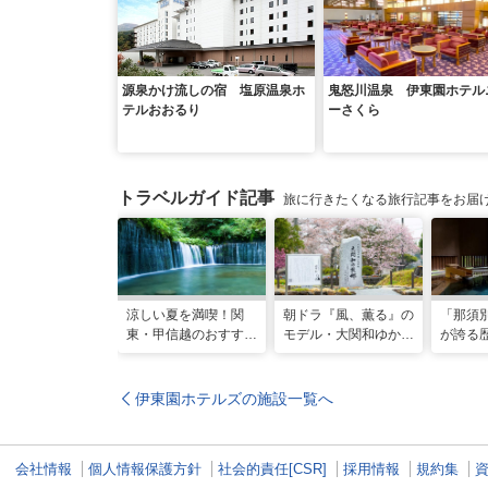
源泉かけ流しの宿 塩原温泉ホ
鬼怒川温泉 伊東園ホテル
テルおおるり
ーさくら
トラベルガイド記事
旅に行きたくなる旅行記事をお届
涼しい夏を満喫！関
朝ドラ『風、薫る』の
「那須
東・甲信越のおすすめ
モデル・大関和ゆかり
が誇る
避暑地14選
の地を巡る、大田原・
堪能す
黒羽観光モデルコース
伊東園ホテルズの施設一覧へ
会社情報
個人情報保護方針
社会的責任[CSR]
採用情報
規約集