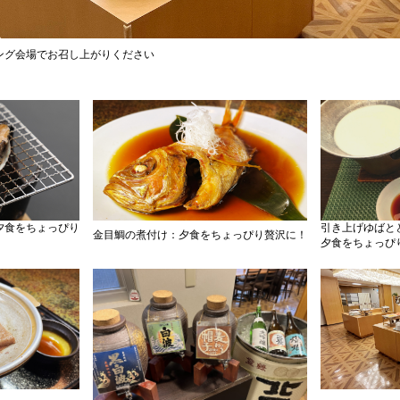
ング会場でお召し上がりください
夕食をちょっぴり
引き上げゆばと
金目鯛の煮付け：夕食をちょっぴり贅沢に！
夕食をちょっぴ