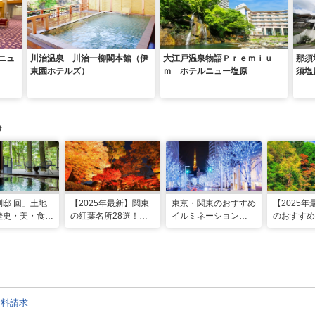
ニュ
川治温泉 川治一柳閣本館（伊
大江戸温泉物語Ｐｒｅｍｉｕ
那須
東園ホテルズ）
ｍ ホテルニュー塩原
須塩
け
別邸 回」土地
【2025年最新】関東
東京・関東のおすすめ
【2025
歴史・美・食を
の紅葉名所28選！
イルミネーション
のおすすめ
る極上の休日
2025年見頃やライト
2025-2026
20選！見
アップ情報も
アップ情報
資料請求