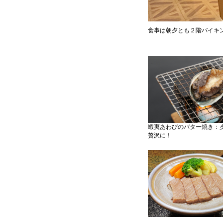
食事は朝夕とも２階バイキ
蝦夷あわびのバター焼き：
贅沢に！