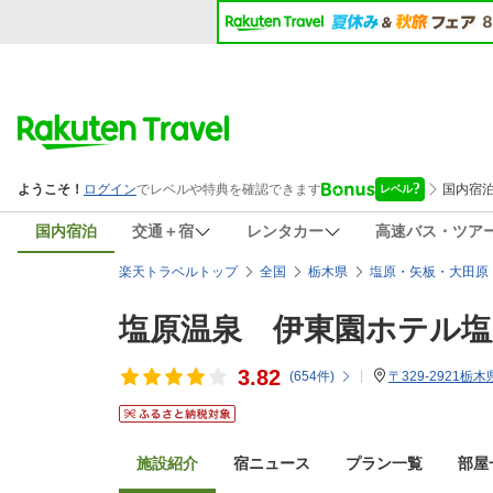
国内宿泊
交通＋宿
レンタカー
高速バス・ツア
楽天トラベルトップ
全国
栃木県
塩原・矢板・大田原
塩原温泉 伊東園ホテル塩
3.82
(
654
件)
〒329-2921栃
施設紹介
宿ニュース
プラン一覧
部屋