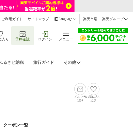
ご利用ガイド
サイトマップ
Language
楽天市場
楽天グループ
に入り
予約確認
ログイン
メニュー
ふるさと納税
旅行ガイド
その他
メルマガ
お気に入り
登録
追加
クーポン一覧