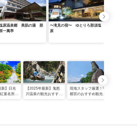
塩原温泉郷 美肌の湯 那
〜滝見の宿〜 ゆとりろ那須塩
鬼怒川温泉 鬼怒
原一萬亭
原
テル（伊東園ホテ
年最新】日光
【2025年最新】鬼怒
現地スタッフ厳選！宇
【2025年最
紅葉名所
川温泉の観光おすすめ
都宮のおすすめ観光ス
の観光21選
頃やライト
スポット＆定番モデル
ポット21選
旅・子供にお
も
コース
グルメスポッ