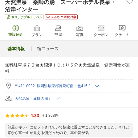
天然温泉 薬師の湯 スーパーホテル長泉・
沼津インター
サステナブルトラベル
施設紹介
プラン
部屋
写真
クーポン
クチコミ
基本情報
宿ニュース
無料駐車場７５台★沼津ＩＣより５分★天然温泉・健康朝食が無
料
〒411-0932 静岡県駿東郡長泉町南一色416-1
天然温泉「薬師の湯」
4.33
全1,368件
部屋がキレイにセットされていて快適に過ごすことができました。それと
窓から富士山が見える側だったので、車の音が気...