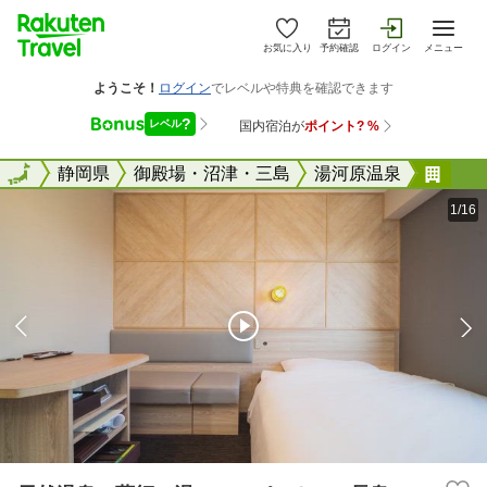
お気に入り
予約確認
ログイン
メニュー
全国
全国
静岡県
御殿場・沼津・三島
湯河原温泉
天然
1/16