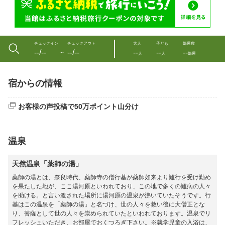
チェックイン
チェックアウト
大人
子ども
部屋数
--/--
--/--
--
--
--
〜
人
人
部屋
宿からの情報
お客様の声投稿で50万ポイント山分け
温泉
天然温泉「薬師の湯」
薬師の湯とは、奈良時代、薬師寺の僧行基が薬師如来より難行を受け勤め
を果たした地が、ここ湯河原といわれており、この地で多くの難病の人々
を助ける。と言い渡された場所に湯河原の温泉が沸いていたそうです。行
基はこの温泉を「薬師の湯」と名づけ、世の人々を救い後に大僧正とな
り、菩薩として世の人々を崇められていたといわれております。温泉でリ
フレッシュいただき、お部屋でおくつろぎ下さい。※就学児童の入浴は、