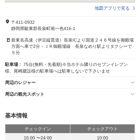
地図アプリで見る
〒411-0932
静岡県駿東郡長泉町南一色416-1
新東名高速（伊豆縦貫道）長泉ICより国道２４６号線を御殿場
方面へ車で2分・ＪＲ御殿場線 長泉なめり駅よりタクシーで
５分
駐車場 :
75台(無料・先着順)※当ホテル隣りのセブンイレブン
様、尾崎建設様の駐車場へは駐車しないで下さいませ
周辺のレジャー
周辺の観光スポット
基本情報
チェックイン
チェックアウト
15:00 〜24:00
10:00