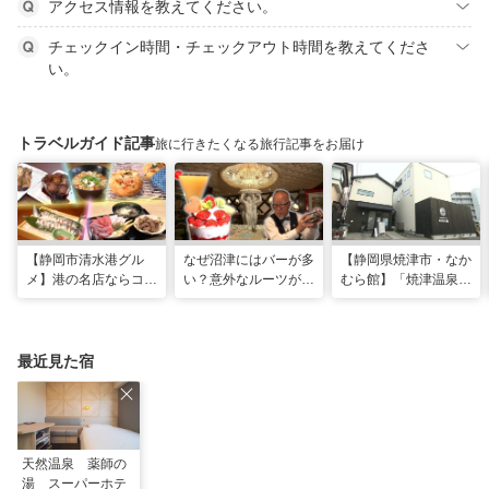
アクセス情報を教えてください。
チェックイン時間・チェックアウト時間を教えてくださ
い。
トラベルガイド記事
旅に行きたくなる旅行記事をお届け
【静岡市清水港グル
なぜ沼津にはバーが多
【静岡県焼津市・なか
メ】港の名店ならコ
い？意外なルーツがわ
むら館】「焼津温泉」
コ！マグロ食べ比べや
かる店へ【静岡県沼津
発祥の地で「浮遊体
激レア“サバの氷室盛
市・BAR FRANK／ね
験」 開発期間3年の温
り”港周辺の店5選
こと白鳥】
泉商品で手がすべすべ
最近見た宿
天然温泉 薬師の
湯 スーパーホテ