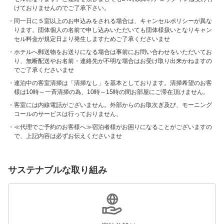
けておりませんのでご了承下さい。
同一日に５室以上のお申込みをされる場合は、キャンセルポリシーが異な
ります。団体個人の名前で申し込みいただいても団体様扱いとなりキャン
セル料金が規定日より発生しますためご了承くださいませ
ホテルへ郵送物をお送りになる場合は事前にお問い合わせをいただいてお
り、無断配送やお名前・連絡先が不明な場合はお受け取り出来かねますの
でご了承くださいませ
連泊中の客室清掃は「清掃なし」を基本としております。清掃希望のお客
様は10時～一斉清掃の為、10時～15時の間お部屋にご滞在頂けません。
客室には内線電話がございません。外部からのお取次ぎ及び、モーニング
コールのサービスは行っておりません。
≪代理でご予約のお客様へ≫宿泊者様がお困りになることがございますの
で、上記内容は必ずお伝えくださいませ
サステナブルな取り組み