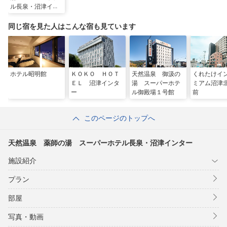
ル長泉・沼津イン
ター
同じ宿を見た人はこんな宿も見ています
ホテル昭明館
ＫＯＫＯ ＨＯＴ
天然温泉 御汲の
くれたけイ
ＥＬ 沼津インタ
湯 スーパーホテ
ミアム沼津
ー
ル御殿場１号館
前
このページのトップへ
天然温泉 薬師の湯 スーパーホテル長泉・沼津インター
施設紹介
プラン
部屋
写真・動画