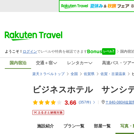
国内宿泊
交通＋宿
レンタカー
高速バス・ツア
楽天トラベルトップ
全国
佐賀県
佐賀・古湯温泉
ビジネスホテル サンシ
3.66
(
357
件)
〒840-0804佐
施設紹介
プラン一覧
部屋一覧
写真・動