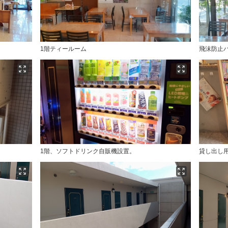
1階ティールーム
飛沫防止
1階、ソフトドリンク自販機設置。
貸し出し