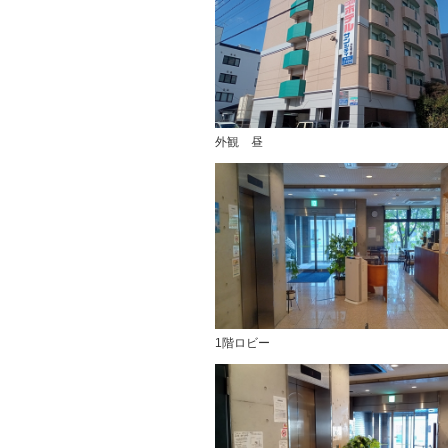
外観 昼
1階ロビー