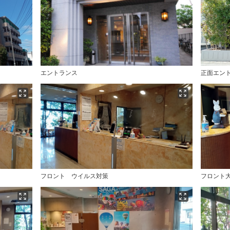
エントランス
正面エン
フロント ウイルス対策
フロント