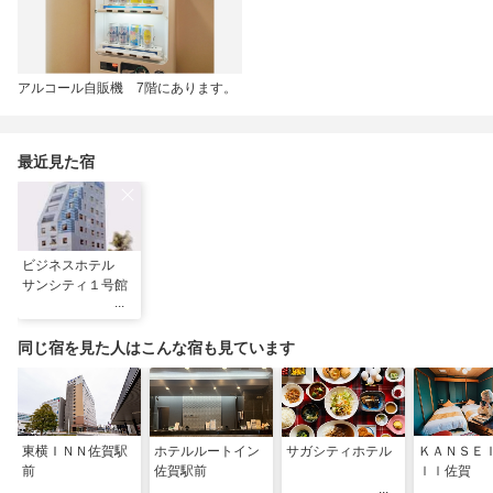
アルコール自販機 7階にあります。
最近見た宿
ビジネスホテル
サンシティ１号館
同じ宿を見た人はこんな宿も見ています
東横ＩＮＮ佐賀駅
ホテルルートイン
サガシティホテル
ＫＡＮＳＥ
前
佐賀駅前
ｌｌ佐賀