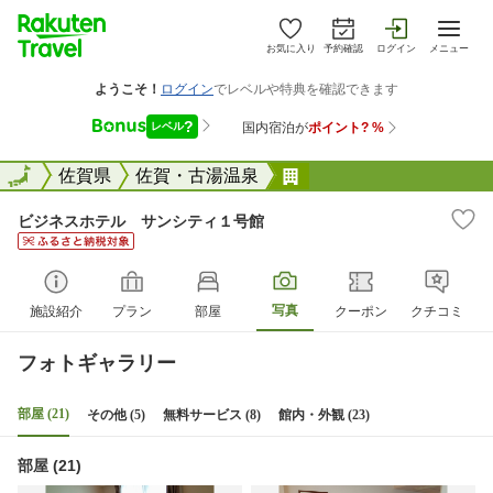
お気に入り
予約確認
ログイン
メニュー
全国
全国
佐賀県
佐賀・古湯温泉
ビジネスホテル サン
ビジネスホテル サンシティ１号館
写真
施設紹介
プラン
部屋
クーポン
クチコミ
フォトギャラリー
部屋 (21)
その他 (5)
無料サービス (8)
館内・外観 (23)
部屋 (21)