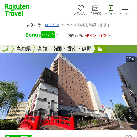
お気に入り
予約確認
ログイン
メニュー
全国
全国
高知県
高知・南国・香南・伊野
西鉄イン高知
1/14