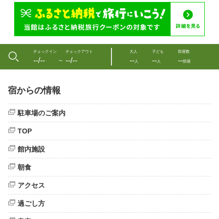
チェックイン
チェックアウト
大人
子ども
部屋数
--/--
--/--
--
--
--
〜
人
人
部屋
宿からの情報
駐車場のご案内
TOP
館内施設
朝食
アクセス
過ごし方