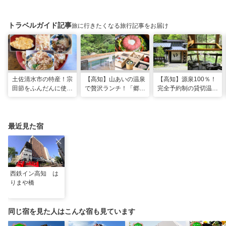
トラベルガイド記事
旅に行きたくなる旅行記事をお届け
土佐清水市の特産！宗
【高知】山あいの温泉
【高知】源泉100％！
田節をふんだんに使っ
で贅沢ランチ！「郷麓
完全予約制の貸切温泉
た料理が楽しめる「ヤ
温泉」
「郷麓温泉」
マアのお碗」
最近見た宿
西鉄イン高知 は
りまや橋
同じ宿を見た人はこんな宿も見ています