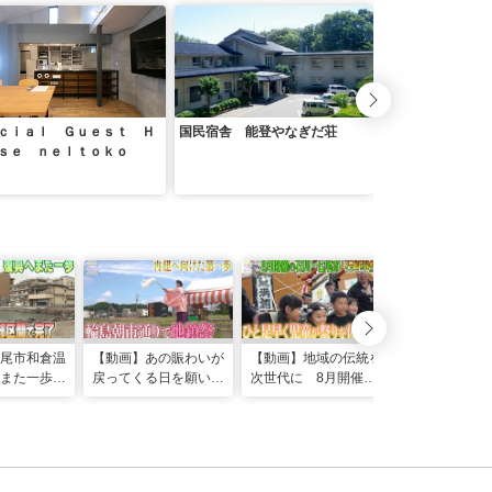
ｃｉａｌ Ｇｕｅｓｔ Ｈ
国民宿舎 能登やなぎだ荘
料理旅館 大社庵
ｓｅ ｎｅｌｔｏｋｏ
尾市和倉温
【動画】あの賑わいが
【動画】地域の伝統を
能登半島地震
へまた一歩
戻ってくる日を願い
次世代に 8月開催の
災“隠れキリシ
沿いで…地
石川・輪島市朝市通り
石川・七尾市｢石崎奉
寺 奮闘する
た護岸の復
周辺で建物の再建始ま
燈祭｣ ひと足早く児
職に密着
る
童が祭りを体感