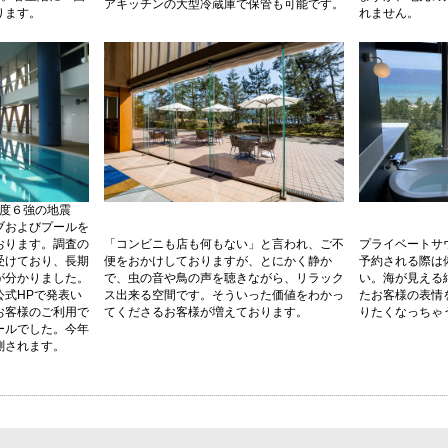
アキッチンの大型冷蔵庫で保管も可能です。
ります。
れません。
震度６強の地震
ブおよびプールを
おります。調査の
「コンビニも店も何もない」と言われ、ご不
プライベートサウ
受けており、長期
便をおかけしておりますが、とにかく静か
予約される際は
が分かりました。
で、虫の音や鳥の声を聴きながら、リラック
い。海が見える
公式HPで発表い
ス出来る空間です。そういった価値をわかっ
たお客様の表情
お客様のご利用で
てくださるお客様が増えております。
りたくなっちゃ
ールでした。今年
測されます。