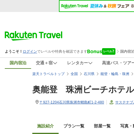
国内宿泊
交通＋宿
レンタカー
高速バス・ツア
楽天トラベルトップ
全国
石川県
能登・輪島・珠洲
奥能登 珠洲ビーチホテ
〒927-1204石川県珠洲市蛸島町1-2-480
サステナブ
施設紹介
プラン一覧
部屋一覧
写真・動