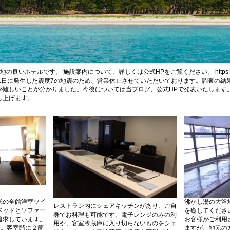
いホテルです。 施設案内について、詳しくは公式HPをご覧ください。 https://suzu-b
1月1日に発生した震度7の地震のため、営業休止させていただいております。調査の
が難しいことが分かりました。今後については当ブログ、公式HPで発表いたします
し上げます。
米の全館洋室ツイ
沸かし湯の大浴
レストラン内にシェアキッチンがあり、ご自
ベッドとソファー
を癒してくださ
身でお料理も可能です。電子レンジのみの利
追求しています。
お客様がご利用
用や、客室冷蔵庫に入り切らないものをシェ
備。客室階に２箇
ますが、地元の