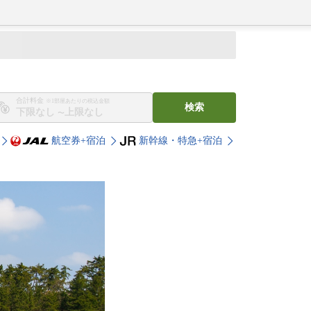
合計料金
※1部屋あたりの税込金額
検索
〜
航空券+宿泊
新幹線・特急+宿泊