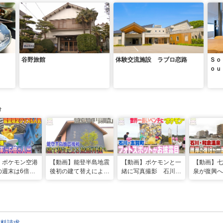
谷野旅館
体験交流施設 ラブロ恋路
Ｓｏ
ｏｕ
け
】ポケモン空港
【動画】能登半島地震
【動画】ポケモンと一
【動画】七
の週末は6倍の
後初の建て替えによる
緒に写真撮影 石川・
泉が復興
能登限定グッズ
旅館再建 能登・和倉
志賀町｢世界一長いベ
旅館並ぶ海
んどが品切れ
温泉にまた一つかつて
ンチ｣にフォトスポッ
震で損傷し
の灯り
ト 観光の起爆剤に
旧が完了
資料請求