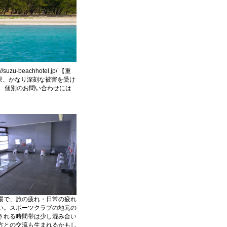
eachhotel.jp/ 【重
結果、かなり深刻な被害を受け
。 個別のお問い合わせには
場で、旅の疲れ・日常の疲れ
い。スポーツクラブの地元の
される時間帯は少し混み合い
方との交流も生まれるかもし