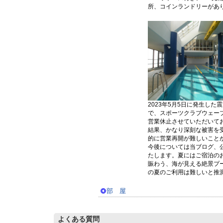
所、コインランドリーがあ
2023年5月5日に発生した
で、スポーツクラブウェー
営業休止させていただいて
結果、かなり深刻な被害を
的に営業再開が難しいこと
今後については当ブログ、
たします。夏にはご宿泊の
賑わう、海が見える絶景プ
の夏のご利用は難しいと推
部 屋
よくある質問