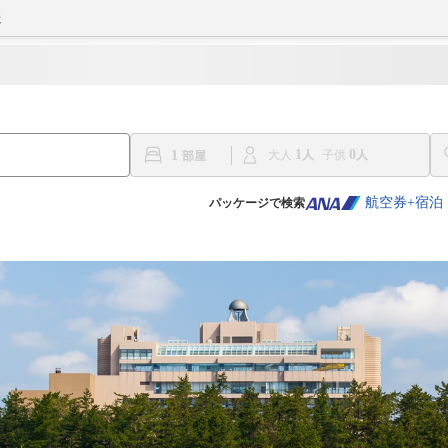
報
1
0
1
大人
子供
航空券+宿泊
パッケージで検索