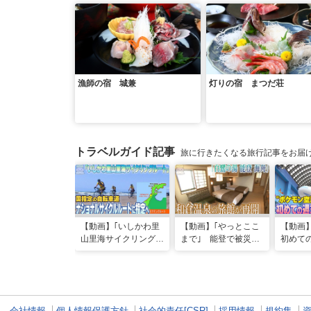
漁師の宿 城兼
灯りの宿 まつだ荘
トラベルガイド記事
旅に行きたくなる旅行記事をお届
【動画】｢いしかわ里
【動画】｢やっとここ
【動画
山里海サイクリングル
まで｣ 能登で被災の
初めて
ート｣国指定の自転車
和倉温泉旅館｢能登 海
人出 
道“ナショナルサイク
舟｣が営業再開 喜び
はほと
ルルート”に指定へ
の日に従業員は…
会社情報
個人情報保護方針
社会的責任[CSR]
採用情報
規約集