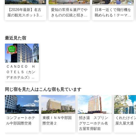
【2026年最新】名古
愛知の常滑＆瀬戸でや
日本一近くで飛行機を
屋の観光スポット34
きものの伝統と招き猫
眺められる！テーマパ
選と名物グルメ！家族
の世界へ。歩いて触れ
ークのような中部国際
で楽しめるレジャー施
て楽しむ開運旅
空港セントレア空港！
設や絶景スポットまで
最近見た宿
ＣＡＮＤＥＯ Ｈ
ＯＴＥＬＳ（カン
デオホテルズ）半
田
同じ宿を見た人はこんな宿も見ています
コンフォートホテ
東横ＩＮＮ中部国
招き湯 スプリン
くれたけイ
ル中部国際空港
際空港２
グサニーホテル名
屋久屋大通
古屋常滑駅前