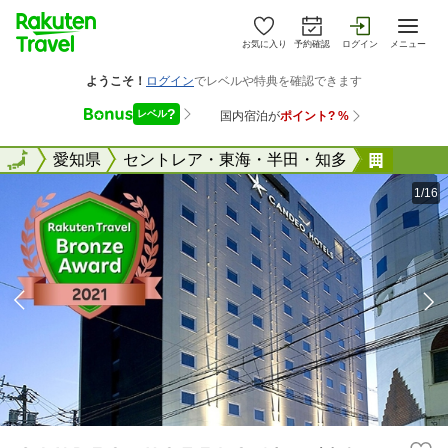
お気に入り
予約確認
ログイン
メニュー
全国
全国
愛知県
セントレア・東海・半田・知多
ＣＡＮ
1/16