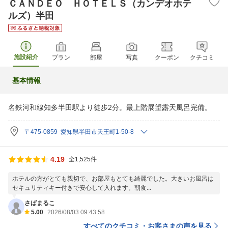
ＣＡＮＤＥＯ ＨＯＴＥＬＳ（カンデオホテ
ルズ）半田
施設紹介
プラン
部屋
写真
クーポン
クチコミ
基本情報
名鉄河和線知多半田駅より徒歩2分。最上階展望露天風呂完備。
〒475-0859 愛知県半田市天王町1-50-8
4.19
全1,525件
ホテルの方がとても親切で、お部屋もとても綺麗でした。大きいお風呂は
セキュリティキー付きで安心して入れます。朝食...
さばまるこ
5.00
2026/08/03 09:43:58
すべてのクチコミ・お客さまの声を見る