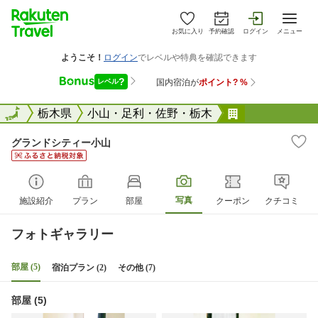
お気に入り
予約確認
ログイン
メニュー
全国
全国
栃木県
小山・足利・佐野・栃木
グランドシテ
グランドシティー小山
写真
施設紹介
プラン
部屋
クーポン
クチコミ
フォトギャラリー
部屋 (5)
宿泊プラン (2)
その他 (7)
部屋 (5)