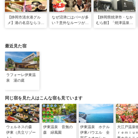
【静岡市清水港グル
なぜ沼津にはバーが多
【静岡県焼津市・なか
メ】港の名店ならコ
い？意外なルーツがわ
むら館】「焼津温泉」
コ！マグロ食べ比べや
かる店へ【静岡県沼津
発祥の地で「浮遊体
激レア“サバの氷室盛
市・BAR FRANK／ね
験」 開発期間3年の温
り”港周辺の店5選
こと白鳥】
泉商品で手がすべすべ
最近見た宿
ラフォーレ伊東温
泉 湯の庭
同じ宿を見た人はこんな宿も見ています
ウェルネスの森
伊東温泉 音無の
伊東温泉 ホテル
大江戸温泉
伊東（共立リゾー
森 緑風園
伊東パウエル 全
ｒｅｍｉｕ