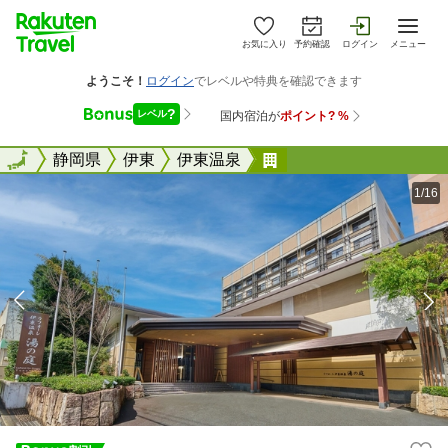
お気に入り
予約確認
ログイン
メニュー
全国
全国
静岡県
伊東
伊東温泉
ラフォーレ伊東温泉 
1/16