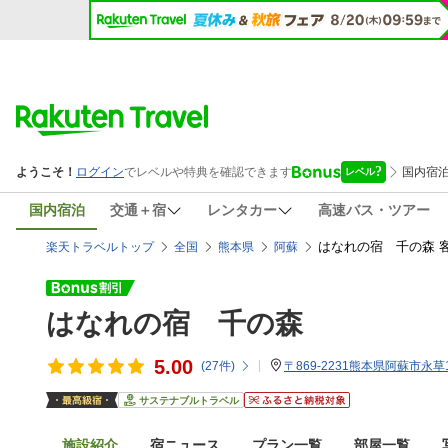
国内宿泊
交通＋宿
レンタカー
高速バス・ツアー
はなれの宿 千の森 
楽天トラベルトップ
全国
熊本県
阿蘇
はなれの宿 千の森
5.00
(
27
件)
〒869-2231熊本県阿蘇市永草1
サステナブルトラベル
施設紹介
宿ニュース
プラン一覧
部屋一覧