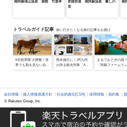
南阿蘇俵山温泉 旅館 竹楽亭
肥後街道 南阿蘇温泉 癒しの
南
里
トラベルガイド記事
旅に行きたくなる旅行記事をお届け
#自然界隈 大興奮！世
熊本旅行に！JR九州
まるでおとぎの国
界でも類を見ない自然
が誇る観光列車「A列
「阿蘇ファームラ
の宝庫・熊本で「火の
車で行こう」＆「あそ
ド」で心も体も元
国」「水の国」を体感
ぼーい！」完全乗車ガ
なる体験型ステイ
する旅
イド
会社情報
個人情報保護方針
社会的責任[CSR]
採用情報
規約集
© Rakuten Group, Inc.