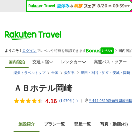
国内宿泊
交通＋宿
レンタカー
高速バス・ツアー
楽天トラベルトップ
全国
愛知県
豊田・刈谷・知立・安城・岡崎
ＡＢホテル岡崎
4.16
(
1,970
件)
〒444-0819愛知県岡崎市
施設紹介
プラン一覧
部屋一覧
写真・動画(49)