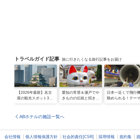
トラベルガイド記事
旅に行きたくなる旅行記事をお届け
【2026年最新】名古
愛知の常滑＆瀬戸でや
日本一近くで飛行
屋の観光スポット34
きものの伝統と招き猫
眺められる！テー
選と名物グルメ！家族
の世界へ。歩いて触れ
ークのような中部
で楽しめるレジャー施
て楽しむ開運旅
空港セントレア空
設や絶景スポットまで
ABホテルの施設一覧へ
会社情報
個人情報保護方針
社会的責任[CSR]
採用情報
規約集