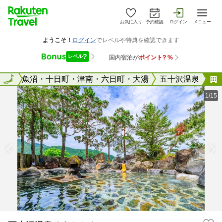
お気に入り
予約確認
ログイン
メニュー
潟県
全国
魚沼・十日町・津南・六日町・大湯
五十沢温泉
1/15