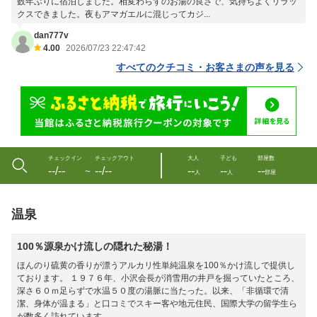
数年ぶりに宿泊しました。相変わらずのお湯の良さで、気持ちよくリラッ
クスできました。夜もアマガエルに混じってカジ...
dan777v
4.00
2026/07/23 22:47:42
すべてのクチコミ・お客さまの声を見る
チェックイン
チェックアウト
大人
子ども
部屋数
--/--
--/--
--
--
--
〜
人
人
部屋
温泉
100％源泉かけ流しの隠れた秘湯！
ほんのり硫黄の香りが漂うアルカリ性単純温泉を100％かけ流しで提供し
ております。 １９７６年、小沢会長が消雪用の井戸を掘っていたところ、
深さ６０ｍ足らずで水温５０度の湯脈に当たった。以来、「非循環で清
潔、身体が温まる」と口コミでスキー客や地元住民、国際大学の留学生ら
が数多く訪れています。