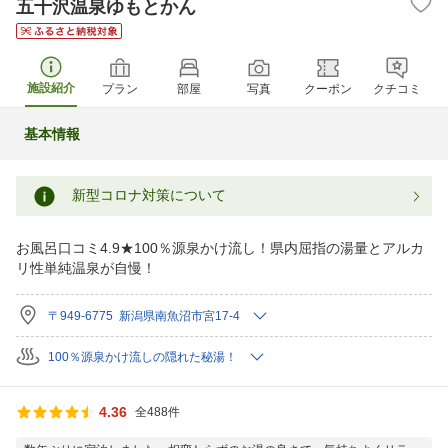
五十沢温泉ゆもとかん
施設紹介
プラン
部屋
写真
クーポン
クチコミ
基本情報
新型コロナ対策について
お風呂口コミ4.9★100％源泉かけ流し！県内屈指の湯量とアルカ
リ性単純温泉が自慢！
〒949-6775 新潟県南魚沼市宮17-4
100％源泉かけ流しの隠れた秘湯！
4.36
全488件