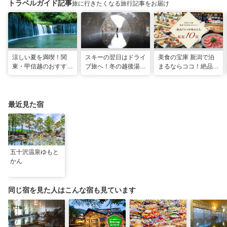
トラベルガイド記事
旅に行きたくなる旅行記事をお届け
涼しい夏を満喫！関
スキーの翌日はドライ
美食の宝庫 新潟で泊
東・甲信越のおすすめ
ブ旅へ！冬の越後湯沢
まるならココ！絶品グ
避暑地14選
周辺観光モデルコース
ルメが味わえる厳選
10宿
最近見た宿
五十沢温泉ゆもと
かん
同じ宿を見た人はこんな宿も見ています