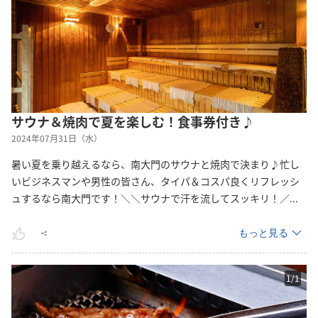
サウナ＆焼肉で夏を楽しむ！食事券付き♪
2024年07月31日（水）
暑い夏を乗り越えるなら、南大門のサウナと焼肉で決まり♪忙し
いビジネスマンや男性の皆さん、タイパ＆コスパ良くリフレッシ
ュするなら南大門です！＼＼サウナで汗を流してスッキリ！
／
...
もっと見る
1
/
1