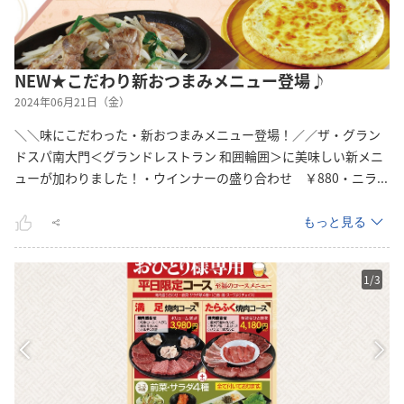
NEW★こだわり新おつまみメニュー登場♪
2024年06月21日（金）
＼＼味にこだわった・新おつまみメニュー登場！／／ザ・グラン
ドスパ南大門＜グランドレストラン 和囲輪囲＞に美味しい新メニ
ューが加わりました！・ウインナーの盛り合わせ ￥880・ニ
ラ
...
もっと見る
1
/
3