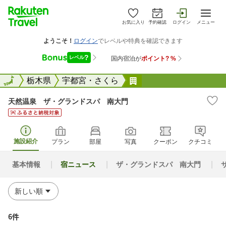
お気に入り
予約確認
ログイン
メニュー
全国
全国
栃木県
宇都宮・さくら
天然温泉 ザ・グラン
天然温泉 ザ・グランドスパ 南大門
施設紹介
プラン
部屋
写真
クーポン
クチコミ
基本情報
宿ニュース
ザ・グランドスパ 南大門
6件