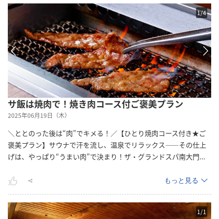
1
/
4
サ飯は焼肉で！焼き肉コース付ご褒美プラン
2025年06月19日（木）
＼ととのった後は“肉”でキメる！／【ひとり焼肉コース付き★ご
褒美プラン】サウナで汗を流し、温泉でリラックス――その仕上
げは、やっぱり“うまい肉”で決まり！ザ・グランドスパ南大
門
...
もっと見る
1
/
1