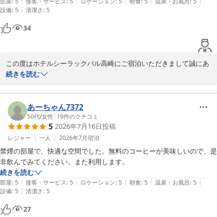
|
|
|
|
|
部屋
:
5
接客・サービス
:
5
ロケーション
:
5
朝食
:
5
温泉・お風呂
:
5
|
設備
:
5
清潔さ
:
5
34
この度はホテルシーラックパル高崎にご宿泊いただきまして誠にあ
りがとうございます。

続きを読む
また、高いご評価と温かいお言葉を頂戴しましたことに重ねてお礼
申し上げます。

あーちゃん7372
50代
/
女性
|
19
件のクチコミ
5
2026年7月16日
投稿
いつまでもお選びいただけるホテルであり続けられるよう、これか
らも一層のサービス向上に努めて参りますので、今後ともホテルシ
レジャー
一人
2026年7月
宿泊
ーラックパル高崎をよろしくお願い致します。

禁煙の部屋で、快適な空間でした。無料のコーヒーが美味しいので、是
非飲んでみてください。また利用します。
またのお越しをお待ち致しております。

続きを読む
|
|
|
|
|
部屋
:
5
接客・サービス
:
5
ロケーション
:
5
朝食
:
5
温泉・お風呂
:
5
ホテルシーラックパル高崎　支配人
|
設備
:
5
清潔さ
:
5
ホテル シーラックパル高崎
27