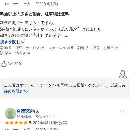
レジャー
一人
2026年6月
宿泊
料金以上の広さと朝食、駐車場は無料
料金の割に部屋は広いですね。

浴槽は普通のビジネスホテルより広く足が伸ばせました。

朝食も料金の割に充実しています。

高崎駅近くだと駐車場代が宿泊代＋αで掛かりますが郊外の為ここでは
続きを読む
|
|
|
|
|
掛かりません。

部屋
:
5
接客・サービス
:
4
ロケーション
:
5
朝食
:
5
温泉・お風呂
:
4
|
設備
:
4
清潔さ
:
4
また来ようと思います。
223
この度はホテルシーラックパル高崎にご宿泊いただきまして誠にあ
りがとうございます。

続きを読む
また、高いご評価と温かいお言葉を頂戴しましたことに重ねてお礼
申し上げます。

台灣來的人
50代
/
男性
|
15
件のクチコミ
5
2026年8月6日
投稿
いつまでもお選びいただけるホテルであり続けられるよう、これか
らも一層のサービス向上に努めて参りますので、今後ともホテルシ
レジャー
友達
2026年8月
宿泊