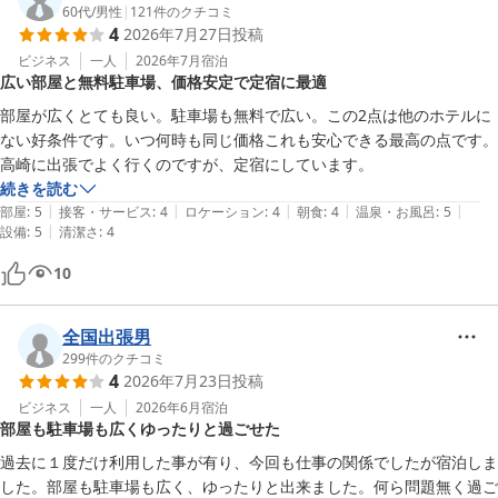
60代
/
男性
|
121
件のクチコミ
4
2026年7月27日
投稿
ビジネス
一人
2026年7月
宿泊
広い部屋と無料駐車場、価格安定で定宿に最適
部屋が広くとても良い。駐車場も無料で広い。この2点は他のホテルに
ない好条件です。いつ何時も同じ価格これも安心できる最高の点です。

高崎に出張でよく行くのですが、定宿にしています。
続きを読む
|
|
|
|
|
部屋
:
5
接客・サービス
:
4
ロケーション
:
4
朝食
:
4
温泉・お風呂
:
5
|
設備
:
5
清潔さ
:
4
10
全国出張男
299
件のクチコミ
4
2026年7月23日
投稿
ビジネス
一人
2026年6月
宿泊
部屋も駐車場も広くゆったりと過ごせた
過去に１度だけ利用した事が有り、今回も仕事の関係でしたが宿泊しま
した。部屋も駐車場も広く、ゆったりと出来ました。何ら問題無く過ご