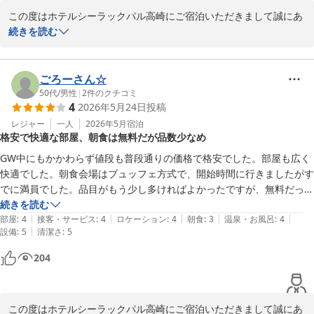
ホテル駐車場の入り口の部分に期間中ずっと同じ車が邪魔な感じで停車
この度はホテルシーラックパル高崎にご宿泊いただきまして誠にあ
していたり・・駐車場の車の置き方が独特の方がいたり、ホテル入り口
りがとうございます。

続きを読む
で朝の集合をされているが、他の方の迷惑気にしない的な人が多かった
りで・・

また、温かいお言葉と貴重なご感想を頂戴しましたことに重ねてお
スタッフさんが全く声をかけていないのが（フロントにいないのが）残
礼申し上げます。

ごろーさん☆
念でした。

50代
/
男性
|
2
件のクチコミ
4
2026年5月24日
投稿
ご投稿いただきましたお言葉を参考にさせていただきながら、これ
からもよりご快適にお過しいただけるホテルを目指しスタッフ一同
レジャー
一人
2026年5月
宿泊
格安で快適な部屋、朝食は無料だが品数少なめ
精進して参りますので、今後ともホテルシーラックパル高崎をよろ
しくお願い致します。

GW中にもかかわらず値段も普段通りの価格で格安でした。部屋も広く
快適でした。朝食会場はブュッフェ方式で、開始時間に行きましたがす
またのお越しをお待ち致しております。

でに満員でした。品目がもう少し多ければよかったですが、無料だった
ので十分だと思います。高崎駅前からは離れてはいますが、車であれば
続きを読む
ホテルシーラックパル高崎　支配人
|
|
|
|
|
価格もリーズナブルなのでまた利用したいです。
部屋
:
4
接客・サービス
:
4
ロケーション
:
4
朝食
:
3
温泉・お風呂
:
4
|
設備
:
5
清潔さ
:
5
ホテル シーラックパル高崎
204
2026-06-09
この度はホテルシーラックパル高崎にご宿泊いただきまして誠にあ