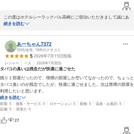
2026-07-23
この度はホテルシーラックパル高崎にご宿泊いただきまして誠にあ
りがとうございます。

続きを読む
これからもさらなる設備・サービスの向上に努めて参りますので、
またお近くにお越しの機会がございましたらホテルシーラックパル
あーちゃん7372
高崎をよろしくお願い致します。

50代
/
女性
|
19
件のクチコミ
5
2026年7月15日
投稿
またのお越しをお待ち致しております。

レジャー
一人
2026年7月
宿泊
タバコの臭いは残念だが快適に過ごせた
ホテルシーラックパル高崎　支配人
残り１部屋だったので、喫煙の部屋しか空いてなかったので、ちょっと
タバコ臭いのが残念でしたが、快適に過ごせました。次は禁煙の部屋を
ホテル シーラックパル高崎
利用したいと思います。
2026-07-23
続きを読む
|
|
|
|
|
部屋
:
5
接客・サービス
:
5
ロケーション
:
5
朝食
:
5
温泉・お風呂
:
5
|
設備
:
5
清潔さ
:
5
27