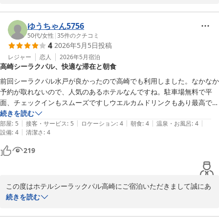
また、心温まるご投稿を頂戴しましたことに重ねてお礼申し上げま
す。

ゆうちゃん5756
50代
/
女性
|
35
件のクチコミ
4
2026年5月5日
投稿
いつまでもお選びいただけるホテルであり続けられるよう、これか
らもより一層のサービス向上に努めて参りますので、今後ともホテ
レジャー
恋人
2026年5月
宿泊
高崎シーラクパル、快適な滞在と朝食
ルシーラックパル高崎をよろしくお願い致します。

前回シーラクパル水戸が良かったので高崎でも利用しました。なかなか
またのお越しをお待ち致しております。

予約が取れないので、人気のあるホテルなんですね。駐車場無料で平
面、チェックインもスムーズですしウエルカムドリンクもあり最高で
ホテルシーラックパル高崎　支配人
す。お部屋も広くて2人でゆったり過ごすことが出来ました。朝食はち
続きを読む
|
|
|
|
|
ょっと狭くて、配膳が大変でした。水戸よりパンの種類が少なくて場所
部屋
:
5
接客・サービス
:
5
ロケーション
:
4
朝食
:
4
温泉・お風呂
:
4
ホテル シーラックパル高崎
|
設備
:
4
清潔さ
:
4
によって違うんだなぁと感じました。シーラクパルは利用しやすいの
2026-05-22
で、また伺わせていただきます。
219
この度はホテルシーラックパル高崎にご宿泊いただきまして誠にあ
りがとうございます。

続きを読む
いつまでもお選びいただけるホテルであり続けられるよう、これか