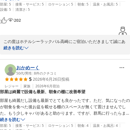
|
|
|
|
|
朝食もバイキング形式ですし好きな物もを選べます

部屋
:
5
接客・サービス
:
5
ロケーション
:
5
朝食
:
5
温泉・お風呂
:
5
|
設備
:
5
清潔さ
:
5
私は朝カレーの一択でした😊
202
この度はホテルシーラックパル高崎にご宿泊いただきまして誠にあ
りがとうございます。

続きを読む
また、高いご評価と温かいお言葉を頂戴しましたことに重ねてお礼
申し上げます。

おかめーく
50代
/
男性
|
8
件のクチコミ
5
2026年6月26日
投稿
いつまでもお選びいただけるホテルであり続けられるよう、これか
らも一層のサービス向上に努めて参りますので、今後ともホテルシ
レジャー
家族
2026年6月
宿泊
部屋は綺麗で設備も最新、朝食の棚に改善希望
ーラックパル高崎をよろしくお願い致します。

部屋も綺麗だし設備も最新でとても良かったです。ただ、気になったの
またのお越しをお待ち致しております。

が朝食を食べた後お盆を載せる棚のスペースが無くて置けませんでし
た。もう少しキャパがあると助かります。ですが、群馬に行ったらまた
ホテルシーラックパル高崎　支配人
利用させて頂きます。
続きを読む
|
|
|
|
|
部屋
:
5
接客・サービス
:
5
ロケーション
:
5
朝食
:
4
温泉・お風呂
:
4
ホテル シーラックパル高崎