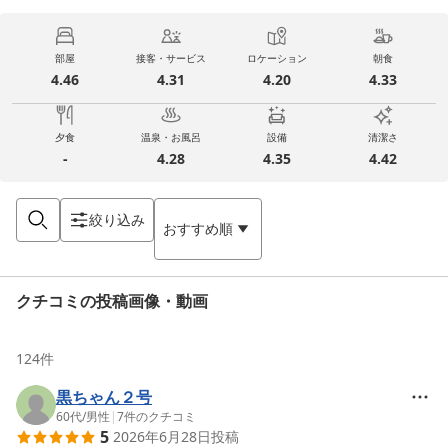
部屋
接客・サービス
ロケーション
朝食
4.46
4.31
4.20
4.33
夕食
温泉・お風呂
設備
清潔さ
-
4.28
4.35
4.42
絞り込み
おすすめ順
クチコミの投稿画像・動画
124
件
黒ちゃん２号
60代
/
男性
|
7
件のクチコミ
5
2026年6月28日
投稿