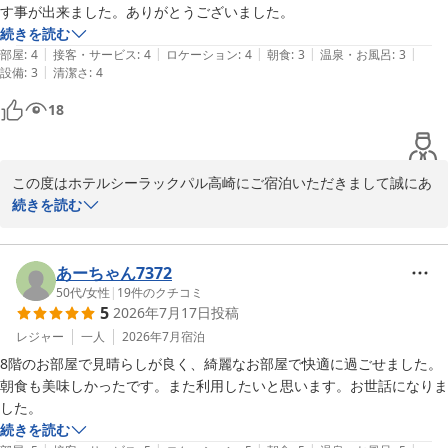
す事が出来ました。ありがとうございました。
続きを読む
|
|
|
|
|
部屋
:
4
接客・サービス
:
4
ロケーション
:
4
朝食
:
3
温泉・お風呂
:
3
|
設備
:
3
清潔さ
:
4
18
この度はホテルシーラックパル高崎にご宿泊いただきまして誠にあ
りがとうございます。

続きを読む
これからもさらなる設備・サービスの向上に努めて参りますので、
またお近くにお越しの機会がございましたらホテルシーラックパル
あーちゃん7372
高崎をよろしくお願い致します。

50代
/
女性
|
19
件のクチコミ
5
2026年7月17日
投稿
またのお越しをお待ち致しております。

レジャー
一人
2026年7月
宿泊
8階のお部屋で見晴らしが良く、綺麗なお部屋で快適に過ごせました。
ホテルシーラックパル高崎 支配人
朝食も美味しかったです。また利用したいと思います。お世話になりま
した。
ホテル シーラックパル高崎
続きを読む
2026-07-27