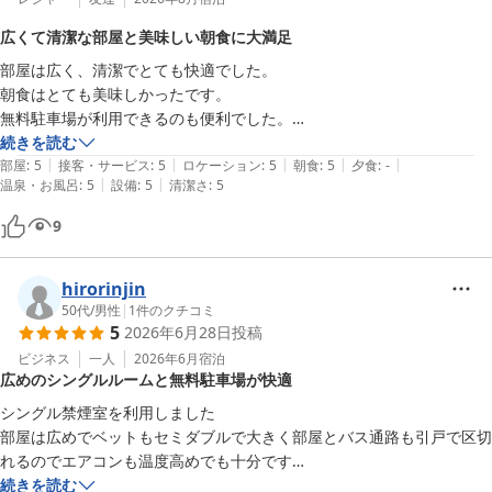
ーラックパル高崎をよろしくお願い致します。

広くて清潔な部屋と美味しい朝食に大満足
部屋は広く、清潔でとても快適でした。

またのお越しをお待ち致しております。

朝食はとても美味しかったです。

無料駐車場が利用できるのも便利でした。

ホテルシーラックパル高崎　支配人
また、インターチェンジから近く、アクセスも良かったです。
続きを読む
ホテル シーラックパル高崎
|
|
|
|
|
部屋
:
5
接客・サービス
:
5
ロケーション
:
5
朝食
:
5
夕食
:
-
2026-07-23
|
|
温泉・お風呂
:
5
設備
:
5
清潔さ
:
5
9
hirorinjin
50代
/
男性
|
1
件のクチコミ
5
2026年6月28日
投稿
ビジネス
一人
2026年6月
宿泊
広めのシングルルームと無料駐車場が快適
シングル禁煙室を利用しました

部屋は広めでベットもセミダブルで大きく部屋とバス通路も引戸で区切
れるのでエアコンも温度高めでも十分です

200m程でコンビニも有り便利で駐車場も無料で快適です

続きを読む