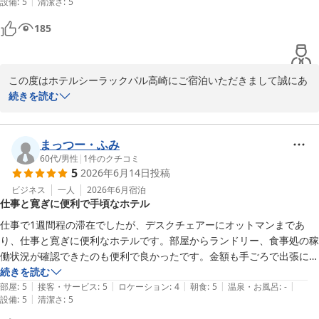
|
設備
:
5
清潔さ
:
5
2026-07-23
185
この度はホテルシーラックパル高崎にご宿泊いただきまして誠にあ
りがとうございます。

続きを読む
また、温かいお言葉と貴重なご感想を頂戴しましたことに重ねてお
礼申し上げます。

まっつー・ふみ
60代
/
男性
|
1
件のクチコミ
5
2026年6月14日
投稿
ご投稿いただきましたお言葉を参考にさせていただきながら、これ
からもよりご快適にお過しいただけるホテルを目指しスタッフ一同
ビジネス
一人
2026年6月
宿泊
仕事と寛ぎに便利で手頃なホテル
精進して参りますので、今後ともホテルシーラックパル高崎をよろ
しくお願い致します。

仕事で1週間程の滞在でしたが、デスクチェアーにオットマンまであ
り、仕事と寛ぎに便利なホテルです。部屋からランドリー、食事処の稼
またのお越しをお待ち致しております。

働状況が確認できたのも便利で良かったです。金額も手ごろで出張には
便利なホテルです。又、機会があれば利用したいです。
続きを読む
ホテルシーラックパル高崎　支配人
|
|
|
|
|
部屋
:
5
接客・サービス
:
5
ロケーション
:
4
朝食
:
5
温泉・お風呂
:
-
|
設備
:
5
清潔さ
:
5
ホテル シーラックパル高崎