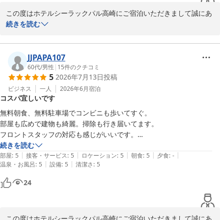
この度はホテルシーラックパル高崎にご宿泊いただきまして誠にあ
りがとうございます。

続きを読む
これからもさらなる設備・サービスの向上に努めて参りますので、
またお近くにお越しの機会がございましたらホテルシーラックパル
JJPAPA107
高崎をよろしくお願い致します。

60代
/
男性
|
15
件のクチコミ
5
2026年7月13日
投稿
またのお越しをお待ち致しております。

ビジネス
一人
2026年6月
宿泊
コスパ宜しいです
ホテルシーラックパル高崎　支配人
無料朝食、無料駐車場でコンビニも歩いてすぐ。

部屋も広めで建物も綺麗。掃除も行き届いてます。

ホテル シーラックパル高崎
フロントスタッフの対応も感じがいいです。

2026-07-23
続きを読む
|
|
|
|
|
近くに飲食店少ないですが、又お世話になりたいと思います
部屋
:
5
接客・サービス
:
5
ロケーション
:
5
朝食
:
5
夕食
:
-
|
|
温泉・お風呂
:
5
設備
:
5
清潔さ
:
5
24
この度はホテルシーラックパル高崎にご宿泊いただきまして誠にあ