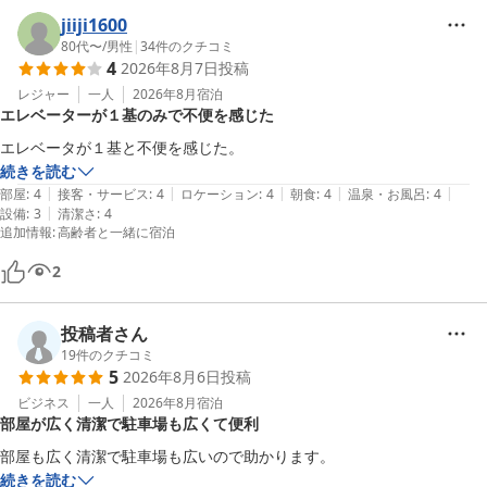
らも一層のサービス向上に努めて参りますので、今後ともホテルシ
jiiji1600
ーラックパル高崎をよろしくお願い致します。

80代〜
/
男性
|
34
件のクチコミ
4
2026年8月7日
投稿
またのお越しをお待ち致しております。

レジャー
一人
2026年8月
宿泊
エレベーターが１基のみで不便を感じた
ホテルシーラックパル高崎　支配人
エレベータが１基と不便を感じた。
続きを読む
ホテル シーラックパル高崎
|
|
|
|
|
部屋
:
4
接客・サービス
:
4
ロケーション
:
4
朝食
:
4
温泉・お風呂
:
4
2026-05-11
|
設備
:
3
清潔さ
:
4
追加情報
:
高齢者と一緒に宿泊
2
投稿者さん
19
件のクチコミ
5
2026年8月6日
投稿
ビジネス
一人
2026年8月
宿泊
部屋が広く清潔で駐車場も広くて便利
部屋も広く清潔で駐車場も広いので助かります。
続きを読む