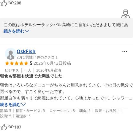
208
2026-07-14
この度はホテルシーラックパル高崎にご宿泊いただきまして誠にあ
りがとうございます。

続きを読む
お客様がご滞在を満喫して頂けている様子に、スタッフ一同大変嬉
しく感じております。

OskFish
20代
/
男性
|
1
件のクチコミ
5
2026年6月13日
投稿
今後もお客様の目線で利用しやすいホテルになれますよう努めて参
りますので、ホテルシーラックパル高崎をよろしくお願い致しま
ビジネス
一人
2026年6月
宿泊
朝食も部屋も快適で大満足でした
す。

朝食はいろいろなメニューがちゃんと用意されていて、その日の気分で
またのお越しをお待ち致しております。

選べるので、すごく良かったです。

部屋自体も隅々まで綺麗にされていて、心地よかったです。シャワーも
水圧が強く、気持ちよく浴びれました。

続きを読む
|
|
|
|
|
部屋にある椅子は、ゆったり座る分には良いんですけど、ちょっと仕事
部屋
:
5
接客・サービス
:
5
ロケーション
:
3
朝食
:
5
温泉・お風呂
:
-
ホテル シーラックパル高崎
|
設備
:
5
清潔さ
:
5
には向かないのかなと思いました。でも、全体的にはすごく良かったで
2026-06-24
す。
187