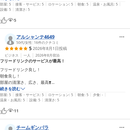
|
|
|
|
|
部屋
:
5
接客・サービス
:
5
ロケーション
:
5
朝食
:
5
温泉・お風呂
:
5
|
設備
:
5
清潔さ
:
5
5
アルシャンテ4649
50代
/
女性
|
16
件のクチコミ
5
2026年8月1日
投稿
ビジネス
一人
2026年8月
宿泊
フリードリンクのサービスが最高！
フリードリンク良し！

朝食良し！

部屋の清潔さ、広さ、最高❣️

言う事なしのホテルです。
続きを読む
|
|
|
|
|
部屋
:
5
接客・サービス
:
5
ロケーション
:
5
朝食
:
5
夕食
:
-
|
|
温泉・お風呂
:
5
設備
:
5
清潔さ
:
5
11
チームギンパラ