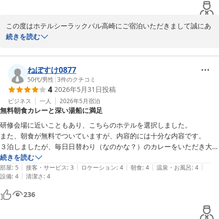
この度はホテルシーラックパル高崎にご宿泊いただきまして誠にあ
りがとうございます。

続きを読む
また様々な観点から、具体的にご感想を下さり重ねてお礼申し上げ
ます。

ねぼすけ0877
50代
/
男性
|
3
件のクチコミ
4
2026年5月31日
投稿
いつまでもお選びいただけるよう、これからもさらなる設備・サー
ビスの向上に努めて参りますので、またお近くにお越しの機会がご
ビジネス
一人
2026年5月
宿泊
無料朝食カレーと深い湯船に満足
ざいましたらホテルシーラックパル高崎をよろしくお願い致しま
す。

研修会場に近いこともあり、こちらのホテルを選択しました。

また、朝食が無料でついていますが、内容的には十分な内容です。

またのお越しをお待ち致しております。

３泊しましたが、毎日日替わり（なのかな？）のカレーをいただき大満
足です。

続きを読む
|
|
|
|
|
また、湯船がしっかり深いタイプの浴槽のため、お部屋のお風呂しかな
部屋
:
5
接客・サービス
:
3
ロケーション
:
4
朝食
:
4
温泉・お風呂
:
4
|
設備
:
4
清潔さ
:
4
くても満足です。

ホテル シーラックパル高崎
236
2026-06-24
残念な点は、宿泊代金が変わらない＆安価なためか、毎日の客層で印象
が変わりやすい感じでしょうかね・・
