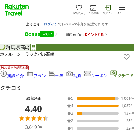
お気に入り
予約確認
ログイン
メニュー
群馬県
高崎
ホテル シーラックパル高崎
ふるさと納税対象
施設紹介
プラン
部屋
写真
クーポン
クチコミ
クチコミ
総合評価
5
1,001
件
4.40
4
1,087
件
3
137
件
2
25
件
3,619
件
1
22
件