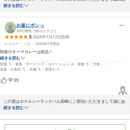
りがとうございます。

続きを読む
また、高いご評価と温かいお言葉を頂戴しましたことに重ねてお礼
申し上げます。

お釜にボンっ
30代
/
男性
|
5
件のクチコミ
5
2026年7月12日
投稿
いつまでもお選びいただけるホテルであり続けられるよう、これか
らも一層のサービス向上に努めて参りますので、今後ともホテルシ
レジャー
一人
2026年7月
宿泊
ーラックパル高崎をよろしくお願い致します。

朝食のキーマカレーは絶品！
続きを読む
またのお越しをお待ち致しております。

|
|
|
|
|
部屋
:
5
接客・サービス
:
5
ロケーション
:
4
朝食
:
5
夕食
:
-
|
|
温泉・お風呂
:
5
設備
:
5
清潔さ
:
5
ホテルシーラックパル高崎　支配人
25
ホテル シーラックパル高崎
2026-07-23
この度はホテルシーラックパル高崎にご宿泊いただきまして誠にあ
りがとうございます。

続きを読む
また、高いご評価を頂戴しましたことに重ねてお礼申し上げます。
