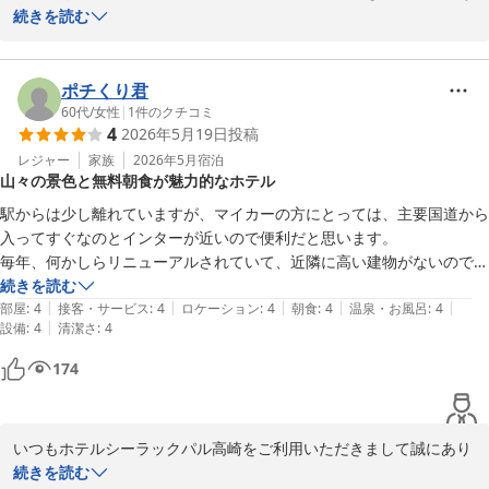
りがとうございます。

続きを読む
また価格やご宿泊頂いたお部屋に関しましてお褒めの言葉を頂き、
重ねてお礼申し上げます。

ポチくり君
60代
/
女性
|
1
件のクチコミ
4
2026年5月19日
投稿
朝食会場および品数に関しましては、ご不便等お掛けし、誠に申し
訳ございません。

レジャー
家族
2026年5月
宿泊
山々の景色と無料朝食が魅力的なホテル
上記の点を含め、改善点を見直し、よりご快適にお過しいただける
駅からは少し離れていますが、マイカーの方にとっては、主要国道から
ホテルを目指しスタッフ一同精進して参りますので、今後ともホテ
入ってすぐなのとインターが近いので便利だと思います。

ルシーラックパル高崎をよろしくお願い致します。

毎年、何かしらリニューアルされていて、近隣に高い建物がないので、
山々の景色が見渡せるロケーションは、群馬ならだからと思います。

続きを読む
またのお越しをお待ち致しております。

|
|
|
|
|
全国には7店舗しかありませんが、他県にはまだ高崎以外無宿泊。無料
部屋
:
4
接客・サービス
:
4
ロケーション
:
4
朝食
:
4
温泉・お風呂
:
4
|
設備
:
4
清潔さ
:
4
朝食は、巨大なチェーン店ホテル以上かもしれません。

あまり良い評価をしてしまうと自身が次回以降宿泊出来なくなってしま
174
うのを覚悟で投稿しました。
ホテル シーラックパル高崎
2026-05-24
いつもホテルシーラックパル高崎をご利用いただきまして誠にあり
がとうございます。

続きを読む