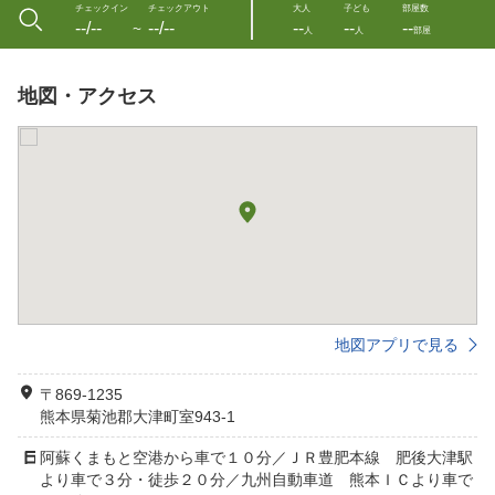
チェックイン
チェックアウト
大人
子ども
部屋数
--/--
--/--
--
--
--
〜
人
人
部屋
地図・アクセス
地図アプリで見る
〒869-1235
熊本県菊池郡大津町室943-1
阿蘇くまもと空港から車で１０分／ＪＲ豊肥本線 肥後大津駅
より車で３分・徒歩２０分／九州自動車道 熊本ＩＣより車で