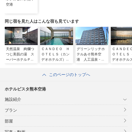
空港
同じ宿を見た人はこんな宿も見ています
天然温泉 絢爛つ
ＣＡＮＤＥＯ Ｈ
グリーンリッチホ
ＣＡＮＤＥ
つじ美肌の湯 ス
ＯＴＥＬＳ（カン
テルあそ熊本空
ＯＴＥＬＳ
ーパーホテルＰｒ
デオホテルズ）菊
港 人工温泉・二
デオホテル
ｅｍｉｅｒ阿蘇熊
陽熊本空港
股湯の華
津熊本空港
本空港
このページのトップへ
ホテルビスタ熊本空港
施設紹介
プラン
部屋