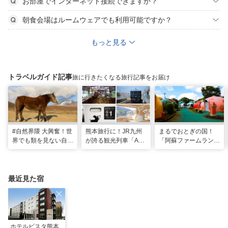
お部屋でインターネット接続できますか？
朝食会場はルームウェアでも利用可能ですか？
もっと見る
トラベルガイド記事
旅に行きたくなる旅行記事をお届け
#自然界隈 大興奮！世
熊本旅行に！JR九州
まるでおとぎの国！
界でも類を見ない自然
が誇る観光列車「A列
「阿蘇ファームラン
の宝庫・熊本で「火の
車で行こう」＆「あそ
ド」で心も体も元気に
国」「水の国」を体感
ぼーい！」完全乗車ガ
なる体験型ステイ
する旅
イド
最近見た宿
ホテルビスタ熊本