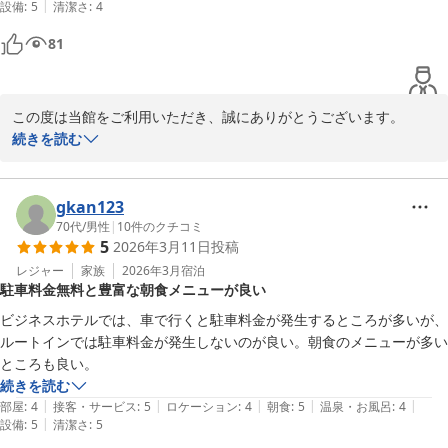
|
設備
:
5
清潔さ
:
4
81
この度は当館をご利用いただき、誠にありがとうございます。

大浴場や朝食にご満足いただけたとのお言葉、大変うれしく拝読い
続きを読む
たしました。

広々としたお風呂で、疲れを癒していただけたようで安心いたしま
した。

gkan123
また、朝食の種類についても「大変満足」とのお声を頂戴し、スタ
70代
/
男性
|
10
件のクチコミ
5
2026年3月11日
投稿
ッフ一同の励みになります。

今後も快適にお過ごしいただけるよう、より良いサービスを目指し
レジャー
家族
2026年3月
宿泊
駐車料金無料と豊富な朝食メニューが良い
てまいります。

またのお越しを心よりお待ちしております。

ビジネスホテルでは、車で行くと駐車料金が発生するところが多いが、
ルートインでは駐車料金が発生しないのが良い。朝食のメニューが多い
フロント　和泉
ところも良い。
続きを読む
ホテルルートイン長浜インター
|
|
|
|
|
部屋
:
4
接客・サービス
:
5
ロケーション
:
4
朝食
:
5
温泉・お風呂
:
4
2026-04-09
|
設備
:
5
清潔さ
:
5