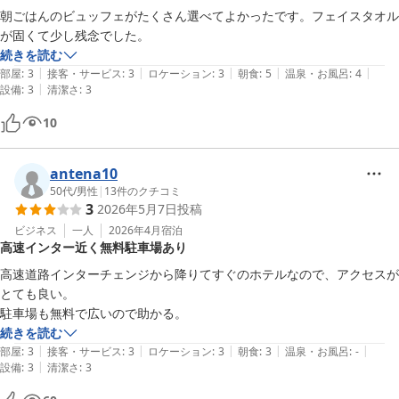
朝ごはんのビュッフェがたくさん選べてよかったです。フェイスタオル
またのご利用を心よりお待ち申し上げております。

が固くて少し残念でした。
続きを読む
フロント　早田
|
|
|
|
|
部屋
:
3
接客・サービス
:
3
ロケーション
:
3
朝食
:
5
温泉・お風呂
:
4
ホテルルートイン長浜インター
|
設備
:
3
清潔さ
:
3
2026-05-19
10
antena10
50代
/
男性
|
13
件のクチコミ
3
2026年5月7日
投稿
ビジネス
一人
2026年4月
宿泊
高速インター近く無料駐車場あり
高速道路インターチェンジから降りてすぐのホテルなので、アクセスが
とても良い。

駐車場も無料で広いので助かる。
続きを読む
|
|
|
|
|
部屋
:
3
接客・サービス
:
3
ロケーション
:
3
朝食
:
3
温泉・お風呂
:
-
|
設備
:
3
清潔さ
:
3