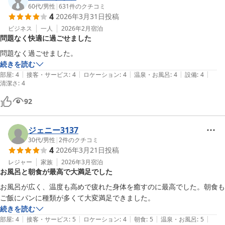
今後もより良いサービスをご提供できるよう努めてまいります。

60代
/
男性
|
631
件のクチコミ
4
2026年3月31日
投稿
またのお越しをスタッフ一同、心よりお待ちしております。

ビジネス
一人
2026年2月
宿泊
問題なく快適に過ごせました
フロント　和泉
問題なく過ごせました。
ホテルルートイン長浜インター
続きを読む
2026-04-09
|
|
|
|
|
部屋
:
4
接客・サービス
:
4
ロケーション
:
4
温泉・お風呂
:
4
設備
:
4
清潔さ
:
4
92
ジェニー3137
30代
/
男性
|
2
件のクチコミ
4
2026年3月21日
投稿
レジャー
家族
2026年3月
宿泊
お風呂と朝食が最高で大満足でした
お風呂が広く、温度も高めで疲れた身体を癒すのに最高でした。朝食も
ご飯にパンに種類が多くて大変満足できました。
続きを読む
|
|
|
|
|
部屋
:
4
接客・サービス
:
5
ロケーション
:
4
朝食
:
5
温泉・お風呂
:
5