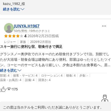
kazu_1982_様

以上感想でした。

フロント　和泉
続きを読む
重ねて書きますが、満足できる滞在時間でした。
この度はホテルルートイン長浜インターにご宿泊いただきまして誠
ホテルルートイン長浜インター
にありがとうございます。

2026-04-09
JUNYA.H1967
当ホテルでの宿泊にご満足いただけたようでスタッフ一同大変喜ば
50代
/
男性
|
19
件のクチコミ
4
2026年2月25日
投稿
しく思っております。

レジャー
家族
2026年2月
宿泊
スキー旅行に便利な宿、朝食付きで満足
一方で、

エレベーターご利用時の待ち時間

グランスノー奥伊吹でのスキーのため朝食付きプランで1泊。別館でし
朝食時のトースター配置

たが大浴場・朝食会場は建物内にあり便利。部屋はゆったりとしたツイ
朝食開始時間

ン。コーヒーのサービスもあり嬉しい。夕食は本館のお食事処へ。居酒
につきましては、ご不便をおかけしまして申し訳ございませんでし
屋のようなファミレスのような品揃え。お得な定食もあります。ビジネ
続きを読む
た。

|
|
|
|
|
スホテルの建てつけですが、私達以外にもスキー・スノーボードで来て
部屋
:
4
接客・サービス
:
4
ロケーション
:
4
朝食
:
4
夕食
:
-
|
|
温泉・お風呂
:
4
設備
:
4
清潔さ
:
4
いる人も多く、スキーウェアでチェックインも抵抗なくできます。た
頂戴いたしましたこれらのご意見が、当ホテルのサービス向上にお
だ、乾燥室はないので道具は車に積んだままになります。価格も含めて
175
ける課題であることを認識し、今後の運営およびサービス改善の参
トータルで満足できるホテルです。
考にさせていただきます。

今後もより快適なご宿泊の提供を目指しスタッフ一同努めてまいり
この度は当ホテルをご利用いただき誠にありがとうございます。
