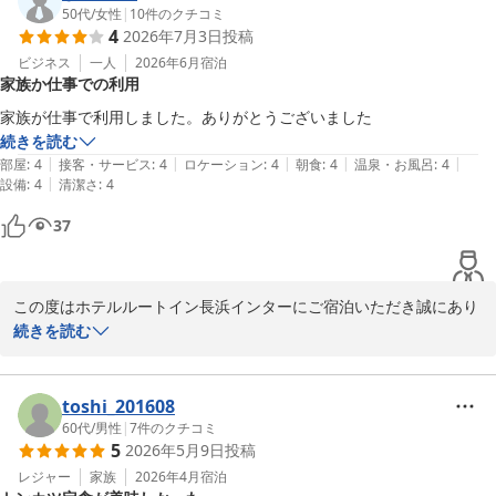
ますので、お褒めのお言葉はスタッフ一同の励みになります。

50代
/
女性
|
10
件のクチコミ
4
2026年7月3日
投稿
今後もより快適にお過ごしいただけるホテルを目指してまいりま
す。またお近くへお越しの際は、ぜひ当ホテルをご利用ください。
ビジネス
一人
2026年6月
宿泊
家族か仕事での利用
スタッフ一同、心よりお待ちしております。

家族が仕事で利用しました。ありがとうございました
フロント　和泉
続きを読む
|
|
|
|
|
部屋
:
4
接客・サービス
:
4
ロケーション
:
4
朝食
:
4
温泉・お風呂
:
4
ホテルルートイン長浜インター
|
設備
:
4
清潔さ
:
4
2026-07-13
37
この度はホテルルートイン長浜インターにご宿泊いただき誠にあり
がとうございます。

続きを読む
ご宿泊当日はごゆっくりとお過ごしいただけましたでしょうか。

お客様の大切なお仕事を陰ながら少しでもサポートできておりまし
toshi_201608
たら幸いです。

60代
/
男性
|
7
件のクチコミ
5
2026年5月9日
投稿
長浜へお越しの際はぜひ当ホテルへお立ち寄りくださいませ。

レジャー
家族
2026年4月
宿泊