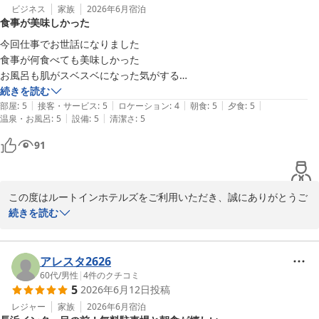
ビジネス
家族
2026年6月
宿泊
食事が美味しかった
今回仕事でお世話になりました

食事が何食べても美味しかった

お風呂も肌がスベスベになった気がする

シャンプーも安っほいのじゃなく良い感じでした

続きを読む
|
|
|
|
|
無料のコーヒーが嬉しいですね

部屋
:
5
接客・サービス
:
5
ロケーション
:
4
朝食
:
5
夕食
:
5
|
|
温泉・お風呂
:
5
設備
:
5
清潔さ
:
5
一つ、ホテルから駅までの無料バスはありますが駅からホテルまでの無
料バスもあると嬉しいですね

91
また利用したいです
この度はルートインホテルズをご利用いただき、誠にありがとうご
ざいました。

続きを読む
ご滞在いただいた際には、お食事やお風呂、館内設備など、様々な
サービスにご満足いただけたとのこと、大変嬉しいお言葉をいただ
アレスタ2626
きました。特にお食事や大浴場のお湯、アメニティ、そして無料コ
60代
/
男性
|
4
件のクチコミ
5
2026年6月12日
投稿
ーヒーサービスへのご評価をありがとうございます。

レジャー
家族
2026年6月
宿泊