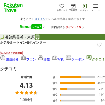
お気に入り
予約確認
ログイン
メニュー
滋賀県
長浜・米原
ホテルルートイン長浜インター
ふるさと納税対象
施設紹介
プラン
部屋
写真
クーポン
クチコミ
クチコミ
総合評価
5
205
件
4.13
4
346
件
3
72
件
2
11
件
1,064
件
1
8
件