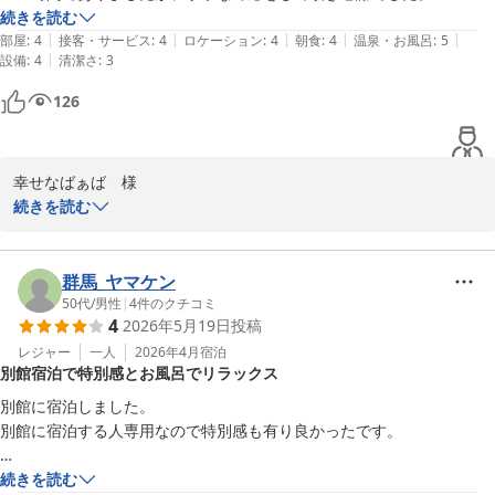
心よりお待ちしております。

温泉は午前2時まで入浴可能であったので、ゆっくり入ることもできま
続きを読む
|
|
|
|
|
した。

部屋
:
4
接客・サービス
:
4
ロケーション
:
4
朝食
:
4
温泉・お風呂
:
5
フロント　和泉
|
設備
:
4
清潔さ
:
3
朝食は和洋あり大変満足でした。

朝食後のドリンクサービスもチェックアウトまであり、チェックアウト
ホテルルートイン長浜インター
126
の時間まで、ゆっくり旅行を満喫できました✨

2026-06-01
ありがとうございました。
幸せなばぁば　様

続きを読む
この度はホテルルートイン長浜インターにご宿泊いただきましてあ
りがとうございます。

24時を過ぎてのご到着でしたが、事前にご連絡をいただきありがと
群馬_ヤマケン
うございました。

50代
/
男性
|
4
件のクチコミ
4
2026年5月19日
投稿
当ホテルの自慢でもあります大浴場と朝食、ウェルカムコーヒーサ
ービスにお褒めの言葉を頂戴し大変嬉しく思います。

レジャー
一人
2026年4月
宿泊
別館宿泊で特別感とお風呂でリラックス
旅でお疲れのお身体も十分に休めていただけたようで何よりでござ
います。

別館に宿泊しました。

また長浜へお越しの際はぜひ当ホテルへご宿泊くださいませ。

別館に宿泊する人専用なので特別感も有り良かったです。

幸せなばぁば様のお越しを心よりお待ちしております。

お城巡りでちょっと疲れていましたが、

続きを読む