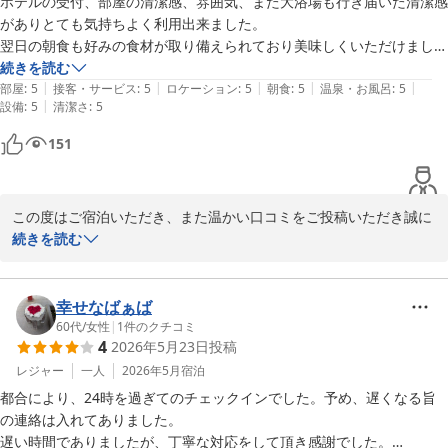
ホテルの受付、部屋の清潔感、雰囲気、また大浴場も行き届いた清潔感
けておりましたら幸いです。

がありとても気持ちよく利用出来ました。

「また利用したい」という温かいお言葉は、私どもにとって何より
翌日の朝食も好みの食材が取り備えられており美味しくいただけまし
の励みとなります。全国各地のルートインホテルズでも、お客様の
た。今回当ホテルの滞在は総じて快適に利用でき満足でした。

続きを読む
ご来館を心よりお待ち申し上げております。

|
|
|
|
|
ありがとうございました。
部屋
:
5
接客・サービス
:
5
ロケーション
:
5
朝食
:
5
温泉・お風呂
:
5
|
設備
:
5
清潔さ
:
5
フロント

151
中野
ホテルルートイン長浜インター
2026-06-12
この度はご宿泊いただき、また温かい口コミをご投稿いただき誠に
ありがとうございます。

続きを読む
深夜のチェックインにもかかわらず、事前にご連絡をいただきスム
ーズにご案内できましたこと、こちらこそ感謝申し上げます。

幸せなばぁば
温泉でゆっくりお過ごしいただけたこと、そして朝食やドリンクサ
60代
/
女性
|
1
件のクチコミ
4
2026年5月23日
投稿
ービスにもご満足いただけたとのお言葉、大変励みになります。

チェックアウトまでのひとときを快適にお過ごしいただけたよう
レジャー
一人
2026年5月
宿泊
で、スタッフ一同嬉しく拝読いたしました。

都合により、24時を過ぎてのチェックインでした。予め、遅くなる旨
の連絡は入れてありました。

また長浜へお越しの際には、ぜひお立ち寄りください。

遅い時間でありましたが、丁寧な対応をして頂き感謝でした。
