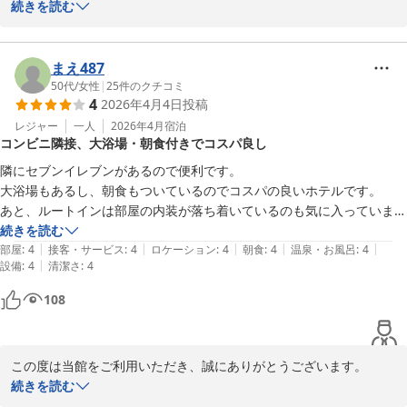
ます。

グランスノー奥伊吹でのスキー旅行のご宿泊に当館をお選びいただ
続きを読む
き、別館でのご滞在でも大浴場・朝食会場を便利にご利用いただけ
また長浜にお越しの際はぜひ当ホテルへお立ち寄りくださいませ。

たとのこと、安心いたしました。スキー・スノーボードのお客様も
多い時期ですので、ウェアのままでも気兼ねなくお越しいただけた
まえ487
とのお言葉は、私どもにとって何よりでございます。

50代
/
女性
|
25
件のクチコミ
4
2026年4月4日
投稿
ご多用の中、口コミ投稿ありがとうございます。

ホテルルートイン長浜インター
またのご来館をスタッフ一同、心よりお待ち申しあげます。

レジャー
一人
2026年4月
宿泊
2026-03-19
コンビニ隣接、大浴場・朝食付きでコスパ良し
ホテルルートイン長浜インター

隣にセブンイレブンがあるので便利です。

岸部
大浴場もあるし、朝食もついているのでコスパの良いホテルです。

あと、ルートインは部屋の内装が落ち着いているのも気に入っていま
ホテルルートイン長浜インター
続きを読む
2026-02-26
|
|
|
|
|
部屋
:
4
接客・サービス
:
4
ロケーション
:
4
朝食
:
4
温泉・お風呂
:
4
|
設備
:
4
清潔さ
:
4
108
この度は当館をご利用いただき、誠にありがとうございます。

隣接するコンビニの利便性や、大浴場・朝食付きの点をご評価いた
続きを読む
だき、大変うれしく拝読いたしました。
