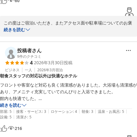
60
この度はご宿泊いただき、またアクセス面や駐車場についてのお褒
めの言葉をありがとうございます。

続きを読む
高速インターチェンジからの利便性や、無料でご利用いただける広
い駐車場が、お客様のお役に立てたようで大変うれしく思います。

今後も快適にお過ごしいただけるホテルを目指して努めてまいりま
投稿者さん
す。またのご利用を心よりお待ちしております。

9
件のクチコミ
4
2026年3月30日
投稿
フロント　和泉
ビジネス
一人
2026年3月
宿泊
朝食スタッフの対応以外は快適なホテル
ホテルルートイン長浜インター
フロントや客室など対応も良く清潔感がありました。大浴場も清潔感が
2026-05-08
あり、アメニティ充実していてのんびりと入浴できました。

館内も快適でした。

ただ残念だったのは朝食のスタッフ対応です。

続きを読む
|
|
|
|
|
内容や味については何も問題ありません。

部屋
:
5
接客・サービス
:
3
ロケーション
:
4
朝食
:
3
温泉・お風呂
:
5
|
設備
:
5
清潔さ
:
5
まず、入口前に列がキチンと並んでいるのに、海外の方が並ばずに横か
らスルっと順番抜かして入って行ったのに入口に誰も立ってないので抜
216
かし放題です。日本の方がハンカチなどで席を確保しても海外の方がど