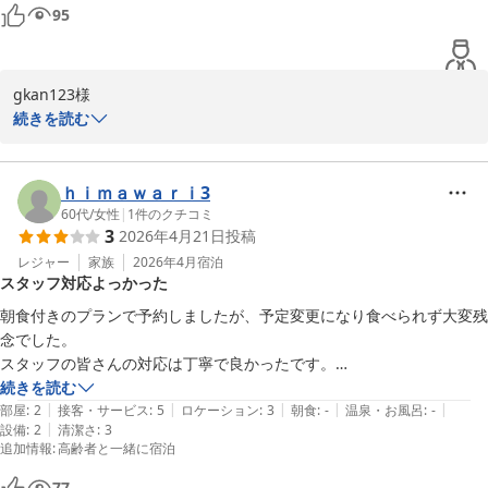
95
gkan123様

続きを読む
この度はホテルルートイン長浜インターにご宿泊いただきまして誠
にありがとうございます。

ｈｉｍａｗａｒｉ3
駐車場と朝食に関しましてお褒めの言葉を頂戴し大変光栄でござい
60代
/
女性
|
1
件のクチコミ
3
2026年4月21日
投稿
ます。

レジャー
家族
2026年4月
宿泊
スタッフ対応よっかった
当ホテルは長浜IC隣接ということもあり、お車で来館されるお客様
が多くいらっしゃいます。

朝食付きのプランで予約しましたが、予定変更になり食べられず大変残
長浜へお越しの方はもちろん、お仕事やご旅行に伴う遠方へのご移
念でした。

動の中継地点としてもお気軽にご利用いただけますと幸いでござい
スタッフの皆さんの対応は丁寧で良かったです。

ます。

ただ、ホテルに付いての説明がパンフレットで無くＴＶを使っての作業
続きを読む
|
|
|
|
|
だったのが面倒でした。

部屋
:
2
接客・サービス
:
5
ロケーション
:
3
朝食
:
-
温泉・お風呂
:
-
ご朝食に関しましてはお客様の一日の始まりを活力のあるものにし
|
設備
:
2
清潔さ
:
3
結局フロントに電話して確認しました。

追加情報
:
高齢者と一緒に宿泊
ていただけるようスタッフが日々の調理やメニュー考案に努めてお
ります。

77