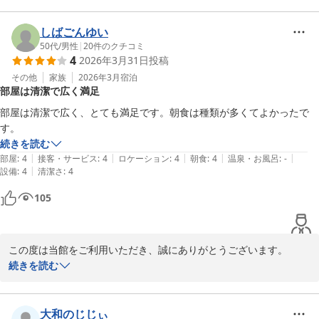
また、ルートインの落ち着いた内装を気に入っていただけていると
のお言葉も、スタッフにとって大きな励みになります。

しばごんゆい
今後も快適にお過ごしいただけるよう、より良い環境づくりに努め
50代
/
男性
|
20
件のクチコミ
4
2026年3月31日
投稿
てまいります。

またのお越しをスタッフ一同、心よりお待ちしております。

その他
家族
2026年3月
宿泊
部屋は清潔で広く満足
フロント　和泉
部屋は清潔で広く、とても満足です。朝食は種類が多くてよかったで
す。
ホテルルートイン長浜インター
続きを読む
2026-04-09
|
|
|
|
|
部屋
:
4
接客・サービス
:
4
ロケーション
:
4
朝食
:
4
温泉・お風呂
:
-
|
設備
:
4
清潔さ
:
4
105
この度は当館をご利用いただき、誠にありがとうございます。

お部屋の清潔さや広さにご満足いただけたとのお言葉、大変うれし
続きを読む
く拝読いたしました。

また、朝食の種類についてもご評価いただき、快適にお過ごしいた
だけたようで安心いたしました。

大和のじじぃ