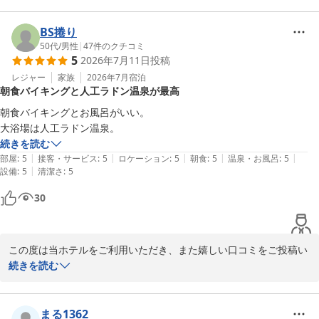
BS捲り
50代
/
男性
|
47
件のクチコミ
5
2026年7月11日
投稿
レジャー
家族
2026年7月
宿泊
朝食バイキングと人工ラドン温泉が最高
朝食バイキングとお風呂がいい。

大浴場は人工ラドン温泉。
続きを読む
|
|
|
|
|
部屋
:
5
接客・サービス
:
5
ロケーション
:
5
朝食
:
5
温泉・お風呂
:
5
|
設備
:
5
清潔さ
:
5
30
この度は当ホテルをご利用いただき、また嬉しい口コミをご投稿い
ただき誠にありがとうございます。

続きを読む
朝食バイキングと人工ラドン温泉の大浴場にご満足いただけたとの
こと、大変嬉しく拝読いたしました。お客様に一日の始まりを気持
ちよく迎えていただけるよう、朝食や館内設備の充実に努めており
まる1362