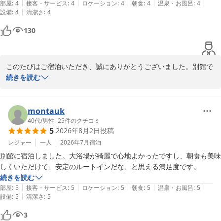
フロント　中野
|
|
|
|
|
お風呂も広めでゆっくり出来ました。

部屋
:
4
接客・サービス
:
4
ロケーション
:
4
朝食
:
4
温泉・お風呂
:
4
|
設備
:
4
清潔さ
:
4
夕食はホテル内のお店で食べましたが、近江牛のコロッケが美味しかっ
ホテルルートイン長浜インター
たです。
130
2026-05-29
このたびはご宿泊いただき、誠にありがとうございました。別館で
の特別感や広めのお風呂でゆっくりお過ごしいただけたとのこと、
続きを読む
大変うれしく存じます。夕食の近江牛のコロッケにもお褒めの言葉
をいただき、重ねて御礼申し上げます。またのお越しを心よりお待
ちしております。

montauk
40代
/
男性
|
25
件のクチコミ
5
2026年8月2日
投稿
フロント　中嶋
レジャー
一人
2026年7月
宿泊
ホテルルートイン長浜インター
別館に宿泊しました。大浴場が綺麗で心地よかったですし、朝食も美味
2026-05-28
しくいただけて、安定のルートインだな、と思える満足度です。
続きを読む
|
|
|
|
|
部屋
:
5
接客・サービス
:
5
ロケーション
:
5
朝食
:
5
温泉・お風呂
:
5
|
設備
:
5
清潔さ
:
5
3