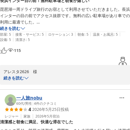
長浜インター目の前！無料駐車場と朝食が嬉しい
貴重なご指摘として、駅からホテルまでの無料バスについてのご提
案を承りました。

琵琶湖一周ドライブ旅行のお宿として利用させていただきました。長浜
このご意見につきましては、参考にさせていただき、今後のサービ
インターの目の前でアクセス抜群です。無料の広い駐車場があり車での
ス向上の参考にさせていただきたく存じます。

利用に最適でした。

また、朝食バイキングが無料なのはポイント高いです。ルートインホテ
続きを読む
お客様のまたのご来館を心よりお待ちしております。

|
|
|
|
|
ルは全国にあるようなので、また利用したいと思います。
部屋
:
5
接客・サービス
:
5
ロケーション
:
3
朝食
:
5
温泉・お風呂
:
5
|
設備
:
5
清潔さ
:
5
フロント　中嶋
115
ホテルルートイン長浜インター
2026-06-28
アレスタ2626　様

続きを読む
この度はホテルルートイン長浜インターにご宿泊いただきまして誠
にありがとうございます。

琵琶湖一周ドライブという素敵なご旅行の拠点として、当ホテルを
一人旅nobu
お選びいただき大変光栄でございます。

60代
/
男性
|
4
件のクチコミ
4
2026年5月25日
投稿
長浜インターからのアクセスの良さや、無料駐車場につきましてご
満足いただけたご様子で、私どもも嬉しく存じます。

レジャー
家族
2026年5月
宿泊
清潔感と朝食に満足、快適な滞在でした
また、無料朝食バイキングにつきましてもお褒めの言葉を頂戴し、
重ねて御礼申し上げます。一日の活力となる朝食をお楽しみいただ