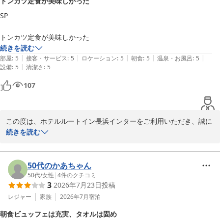
トンカツ定食が美味しかった
またのご利用を心よりお待ちしております。

SP

トンカツ定食が美味しかった
ホテルルートイン長浜インター
続きを読む
2026-07-13
|
|
|
|
|
部屋
:
5
接客・サービス
:
5
ロケーション
:
5
朝食
:
5
温泉・お風呂
:
5
|
設備
:
5
清潔さ
:
5
107
この度は、ホテルルートイン長浜インターをご利用いただき、誠に
ありがとうございます。

続きを読む
「トンカツ定食が美味しかった」とのお褒めの言葉をいただき、大
変光栄でございます。お食事にご満足いただけたとのこと、私ども
も大変嬉しく存じます。

50代のかあちゃん
50代
/
女性
|
4
件のクチコミ
3
2026年7月23日
投稿
お客様からの温かいお言葉は、夕食レストラン運営に大きな励みと
なります。これからも、お客様にご満足いただけるお食事とサービ
レジャー
家族
2026年7月
宿泊
スを提供できるよう、スタッフ一同精進してまいります。

朝食ビュッフェは充実、タオルは固め