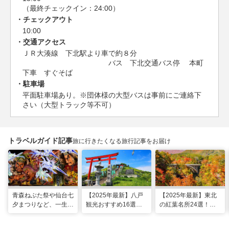
（最終チェックイン：24:00）
チェックアウト
10:00
交通アクセス
ＪＲ大湊線 下北駅より車で約８分
バス 下北交通バス停 本町
下車 すぐそば
駐車場
平面駐車場あり。※団体様の大型バスは事前にご連絡下
さい（大型トラック等不可）
トラベルガイド記事
旅に行きたくなる旅行記事をお届け
青森ねぶた祭や仙台七
【2025年最新】八戸
【2025年最新】東北
夕まつりなど、一生に
観光おすすめ16選！
の紅葉名所24選！見
一度は行きたい！東北
モデルコースに名物グ
頃時期やライトアップ
の夏祭り
ルメ、朝市も
情報も