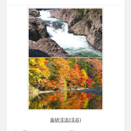
薬研渓流(渓谷)