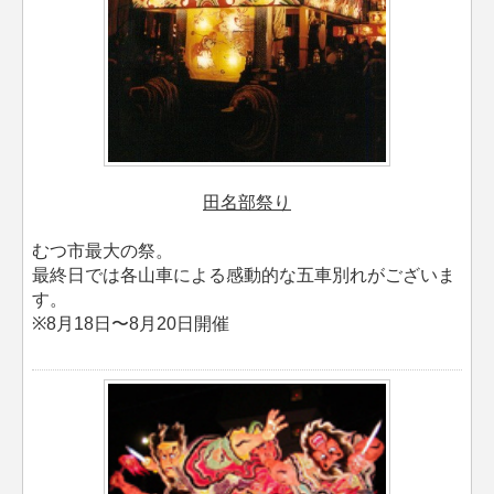
田名部祭り
むつ市最大の祭。
最終日では各山車による感動的な五車別れがございま
す。
※8月18日〜8月20日開催