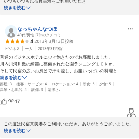
いつもいつも民宿真美港をご利用いただき

2014-03-28
ありがとうございます。

続きを読む
また一緒にお酒を飲めるのを楽しみにしております！

なっちゃんなつほ
40代
/
男性
|
7
件のクチコミ
4
2013年3月13日
投稿
2013-07-04
ビジネス
一人
2013年3月
宿泊
普通のビジネスホテルに少々飽きたのでお邪魔しました。

川内川河川敷の綺麗に整備された公園ランニング１０ｋｍ、

そして民宿の広いお風呂で汗を流し、お腹いっぱいの料理と

飲み放題の焼酎を堪能でき大満足です。あっ、飲みすぎました（汗）

続きを読む
|
|
|
|
|
部屋
:
3
接客・サービス
:
4
ロケーション
:
4
朝食
:
5
夕食
:
5
|
|
温泉・お風呂
:
4
設備
:
3
清潔さ
:
-
初対面のご主人やご宿泊の方のおかげで楽しい夜を過ごせました。
17
この度は民宿真美港をご利用いただき、ありがとうございました。

続きを読む
　お忙しい生活の合間ににちょっとでも心を休めていただけました