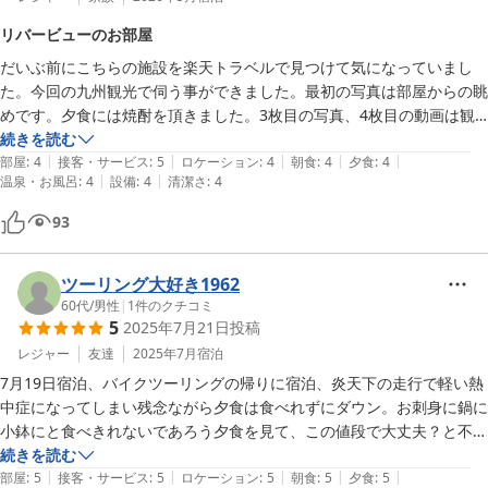
リバービューのお部屋
だいぶ前にこちらの施設を楽天トラベルで見つけて気になっていまし
た。今回の九州観光で伺う事ができました。最初の写真は部屋からの眺
めです。夕食には焼酎を頂きました。3枚目の写真、4枚目の動画は観
光中の写真です。宿泊施設で良くある浴衣や部屋置きのポットは無かっ
続きを読む
|
|
|
|
|
たので夕食のお茶をペットボトルに頂きました。浴衣はフェリーで部屋
部屋
:
4
接客・サービス
:
5
ロケーション
:
4
朝食
:
4
夕食
:
4
|
|
温泉・お風呂
:
4
設備
:
4
清潔さ
:
4
着を用意していたので大丈夫でした。(予約する時備品等を確認しなか
った（汗))　

93
出発の時に女将さんがお見送りして下さり嬉しかったです。
ツーリング大好き1962
60代
/
男性
|
1
件のクチコミ
5
2025年7月21日
投稿
レジャー
友達
2025年7月
宿泊
7月19日宿泊、バイクツーリングの帰りに宿泊、炎天下の走行で軽い熱
中症になってしまい残念ながら夕食は食べれずにダウン。お刺身に鍋に
小鉢にと食べきれないであろう夕食を見て、この値段で大丈夫？と不安
になる。コスパ最高！ご夫婦の人柄も最高で子供達もとっても可愛かっ
続きを読む
|
|
|
|
|
た。また行きたい宿が増えました。ありがとうございました。
部屋
:
5
接客・サービス
:
5
ロケーション
:
5
朝食
:
5
夕食
:
5