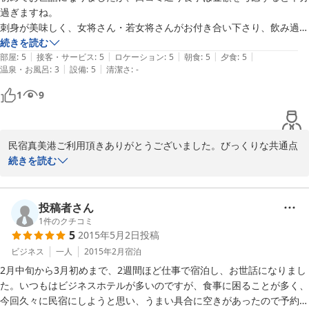
過ぎますね。

刺身が美味しく、女将さん・若女将さんがお付き合い下さり、飲み過ぎ
てしまいました。遅くまでありがとうございました。

続きを読む
|
|
|
|
|
御主人様とは話す機会がありませんでしたが、いかにも人の良さそうな
部屋
:
5
接客・サービス
:
5
ロケーション
:
5
朝食
:
5
夕食
:
5
|
|
温泉・お風呂
:
3
設備
:
5
清潔さ
:
-
雰囲気をお持ちの方でした。

また機会があれば、お世話になりにお邪魔させて頂きます。
1
9
民宿真美港ご利用頂きありがとうございました。びっくりな共通点
な話し、バレー観戦、楽しい夜をありがとうございました。次まで
続きを読む
に焼酎を語れるように私も焼酎デビュー！！・・・いつかしてみま
す(笑)

お魚好きと言うことだったので、またお越しいただけるその時は、
投稿者さん
その時期の旬なお魚と焼酎でお待ちしております！！

1
件のクチコミ
5
2015年5月2日
投稿
ご感想ありがとうございました。

見習い管理人(若女将)
ビジネス
一人
2015年2月
宿泊
2月中旬から3月初めまで、2週間ほど仕事で宿泊し、お世話になりまし
2015-09-01
た。いつもはビジネスホテルが多いのですが、食事に困ることが多く、
今回久々に民宿にしようと思い、うまい具合に空きがあったので予約し