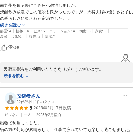
南九州を周る際にこちらへ宿泊しました。

焼酎飲み放題でこの値段も良かったのですが、大将夫婦の優しさと子供
の愛らしさに癒された宿泊でした。

続きを読む
|
|
|
|
|
部屋
:
4
接客・サービス
:
5
ロケーション
:
4
朝食
:
5
夕食
:
5
|
|
温泉・お風呂
:
-
設備
:
5
清潔さ
:
-
59
民宿真美港をご利用いただきありがとうございます。

とても楽しかったです。子供たちも楽しかったようでまた遊びたい
続きを読む
とずっと言っています。

またのご利用をお待ちしております。

民宿のおばちゃん☆
投稿者さん
30代
/
男性
|
1
件のクチコミ
2025-02-24
5
2025年2月17日
投稿
ビジネス
一人
2025年2月
宿泊
出張で利用しました。

宿の方の対応が素晴らしく、仕事で疲れていても楽しく過ごせました。
