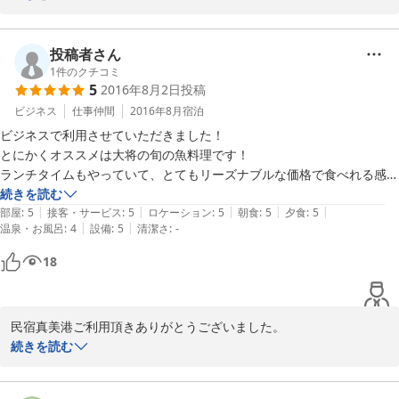
鹿児島へお越しの際は是非またお立ち寄りください。季節の美味し
い魚と焼酎でお待ちしております。

投稿者さん
1
件のクチコミ
2017-04-22
5
2016年8月2日
投稿
ビジネス
仕事仲間
2016年8月
宿泊
ビジネスで利用させていただきました！

とにかくオススメは大将の旬の魚料理です！

ランチタイムもやっていて、とてもリーズナブルな価格で食べれる感じ
でした。

続きを読む
|
|
|
|
|
宿泊料金もとてもリーズナブルなのに、料理も美味しくてお腹いっぱい
部屋
:
5
接客・サービス
:
5
ロケーション
:
5
朝食
:
5
夕食
:
5
|
|
温泉・お風呂
:
4
設備
:
5
清潔さ
:
-
食べてさらに満足です。

鹿児島に行くなら是非また泊まりたい民宿です。

18
ありがとうございました。
民宿真美港ご利用頂きありがとうございました。

続きを読む
「美味しい、満足。」この言葉が、働いてる私たちの最高のお言葉
です。
