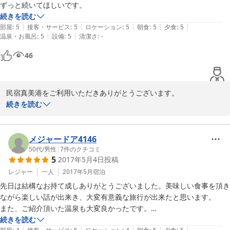
ずっと続いてほしいです。
続きを読む
|
|
|
|
|
部屋
:
5
接客・サービス
:
5
ロケーション
:
5
朝食
:
5
夕食
:
5
|
|
温泉・お風呂
:
5
設備
:
5
清潔さ
:
-
46
民宿真美港をご利用いただきありがとうございます。

私たち家族もとても楽しかったです！

続きを読む
またご利用いただける日までがんばります☆

お待ちしております。

民宿のおばちゃん☆
メジャードア4146
50代
/
男性
|
7
件のクチコミ
2025-02-18
5
2017年5月4日
投稿
レジャー
一人
2017年5月
宿泊
先日は結構なお持て成しありがとうございました。美味しい食事を頂き
ながら楽しい話が出来き、大変有意義な旅行が出来たと思います。

また、ご紹介頂いた温泉も大変良かったです。

次回もまた、楽しい話を出来る事を楽しみにしています。
続きを読む
|
|
|
|
|