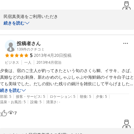
民宿真美港をご利用いただき

ありがとうございました。

続きを読む
嬉しいお言葉、ありがとうございました。

投稿者さん
長期出張の方々にもお選びいただき

139
件のクチコミ
5
2013年4月20日
投稿
とてもうれしく思っております。

ビジネス
一人
2013年4月
宿泊
お仕事で来られる方は、長期になるほど

夕食は、宿のご主人が釣ってきたという旬のさくら鯛、イサキ、さば、
負担が大きくなりますので、

真鯵などのお刺身。新わかめのしゃぶしゃぶや海鮮鍋のイサキ白子はと
せめて食事（＝明日への活力）だけでも、

ても美味でした。だしの効いた残りの鍋汁を雑炊にして平らげました、
お手伝いできたらと思っております。

おいしかったです。飲み放題の薩摩焼酎は、蔵の神で、ご主人が特別に
続きを読む
|
|
|
|
|
飲ませてくれた村尾、三岳は、大変うれしかったです、大満喫です。二
部屋
:
5
接客・サービス
:
5
ロケーション
:
5
朝食
:
5
夕食
:
5
慣れない方はちょっとびっくりされるようですが、

|
|
温泉・お風呂
:
5
設備
:
5
清潔さ
:
-
食付の料金設定は、他では、なかなか真似ができないと思います、宿の
いい方ばかりです。

7
また、是非いらしてください。
