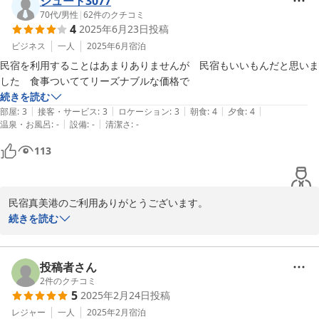
シュート3077
70代
/
男性
|
62
件のクチコミ
4
2025年6月23日
投稿
2024-11-28
ビジネス
一人
2025年6月
宿泊
民宿を利用することはあまりありませんが　民宿もいいもんだと思いま
した　食事ついててリーズナブルな価格で
続きを読む
|
|
|
|
|
部屋
:
3
接客・サービス
:
3
ロケーション
:
3
朝食
:
4
夕食
:
4
|
|
温泉・お風呂
:
-
設備
:
-
清潔さ
:
-
113
民宿真美港のご利用ありがとうございます。

またのご利用をお待ちしております。
続きを読む
2025-07-15
投稿者さん
2
件のクチコミ
5
2025年2月24日
投稿
レジャー
一人
2025年2月
宿泊