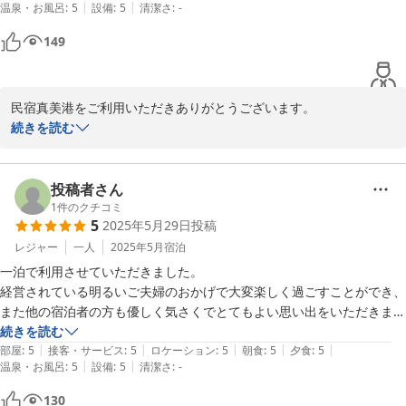
|
|
温泉・お風呂
:
5
設備
:
5
清潔さ
:
-
149
民宿真美港をご利用いただきありがとうございます。

今度はバイク旅のお話聞きたいです！

続きを読む
まだまだ暑い日が続きますが体調に気をつけてお過ごしください。

投稿者さん
1
件のクチコミ
5
2025年5月29日
投稿
2025-07-22
レジャー
一人
2025年5月
宿泊
一泊で利用させていただきました。

経営されている明るいご夫婦のおかげで大変楽しく過ごすことができ、
また他の宿泊者の方も優しく気さくでとてもよい思い出をいただきまし
た。

続きを読む
|
|
|
|
|
とにかくサービスが良くて、値段も安すぎるのでこちらが心配になるく
部屋
:
5
接客・サービス
:
5
ロケーション
:
5
朝食
:
5
夕食
:
5
|
|
温泉・お風呂
:
5
設備
:
5
清潔さ
:
-
らいです。

また鹿児島に行ったときは是非お世話になります。

130