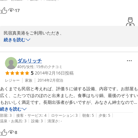
バにして脂コッテリ。そして、本当に表面だけ薄くアブって、その部分
だけ酢を浸らせ、その他の大部分は通常の生サバ状態。この調理テクニ
17
ックは一体何者？　ってくらいヤラれちゃいました。

私は旅行者として利用しましたが、現場作業などビジネスで泊まられる
方とも共存するような宿で、庶民的朝食も含め、心の中で涙しそうにな
民宿真美港をご利用いただき、

るほどの滞在でした。

ありがとうございました。

続きを読む
食べ物の話ばかりになりましたが、重ね重ね、有難うございました。
再度、足を運んでいただき、

又とても喜んでいただけた様子に

ダルリッチ
大変嬉しく思います。

40代
/
女性
|
15
件のクチコミ
5
2014年2月16日
投稿
料理は季節の物・地元の物を使うように

レジャー
家族
2014年2月
宿泊
心がけております。

あくまでも民宿と考えれば、評価５に値する設備、内容です。お部屋も
ですので、その季節ならではの味があります。

広く、こたつでほのぼのと出来ました。食事はちり鍋、最後のぞうすい
それを楽しみに、ぜひまたいらしてくださいね。

もおいしく満足です。長期出張者が多いですが、みなさん紳士なので、
お待ちしております。

安心出来ました。パジャマだけ持てば、タオル類はあります。ぜひご利
続きを読む
|
|
|
|
|
用くださいませ。
部屋
:
3
接客・サービス
:
4
ロケーション
:
3
朝食
:
5
夕食
:
5
|
|
温泉・お風呂
:
3
設備
:
3
清潔さ
:
-
2014-03-28
8