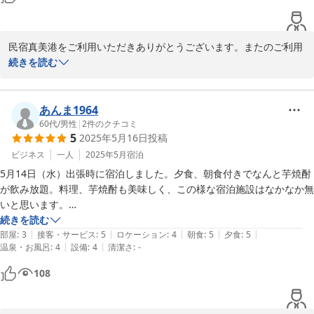
有難う御座いました。
民宿真美港をご利用いただきありがとうございます。またのご利用
をお待ちしております。

続きを読む
みんなで一緒に楽しく過ごせる宿をモットーに、更なるサービスの
向上に努めます。

美味しい焼酎また飲みましょう！

あんま1964
60代
/
男性
|
2
件のクチコミ
5
2025年5月16日
投稿
　　　　　　　　　　　　　　　　大将
ビジネス
一人
2025年5月
宿泊
2025-05-30
5月14日（水）出張時に宿泊しました。夕食、朝食付きでなんと芋焼酎
が飲み放題。料理、芋焼酎も美味しく、この様な宿泊施設はなかなか無
いと思います。

また、管理人さん、女将さん、従業員さん等との会話も楽しく、アット
続きを読む
|
|
|
|
|
ホームな感じでコストパフォーマンスが高くサービス満点でした。

部屋
:
3
接客・サービス
:
5
ロケーション
:
4
朝食
:
5
夕食
:
5
|
|
温泉・お風呂
:
4
設備
:
4
清潔さ
:
-
今度また薩摩川内市行く用事がある時は是非利用させていただきたいと
思っております。

108