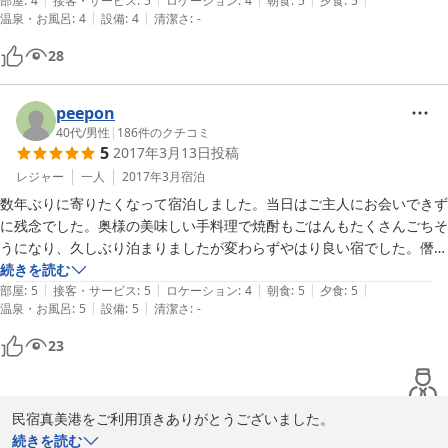
部屋
:
4
接客・サービス
:
5
ロケーション
:
4
朝食
:
5
夕食
:
5
|
|
温泉・お風呂
:
4
設備
:
4
清潔さ
:
-
28
peepon
40代
/
男性
|
186
件のクチコミ
5
2017年3月13日
投稿
レジャー
一人
2017年3月
宿泊
数年ぶりに寄りたくなって宿泊しました。当日はご主人にお会いできず
に残念でした。奥様の美味しい手料理で焼酎もごはんもたくさんごちそ
うになり、久しぶり泊まりましたが変わらずやはり良い宿でした。僭越
ながら是非体調にも留意して頂き、また釣りたての美味しい魚料理を振
続きを読む
|
|
|
|
|
る舞ってください。末長い継続を心から願っております。
部屋
:
5
接客・サービス
:
5
ロケーション
:
4
朝食
:
5
夕食
:
5
|
|
温泉・お風呂
:
5
設備
:
5
清潔さ
:
-
23
民宿真美港をご利用頂きありがとうございました。

お気遣いいただきありがとうございます。

続きを読む