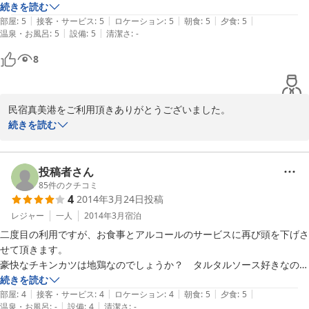
ました。長期の方々がおられましたが、一人ということもあってか食事
続きを読む
|
|
|
|
|
の時に声をかけて頂き、楽しく過ごすことができました。食事も毎日違
部屋
:
5
接客・サービス
:
5
ロケーション
:
5
朝食
:
5
夕食
:
5
|
|
温泉・お風呂
:
5
設備
:
5
清潔さ
:
-
うメニューで、美味しいし量も多いし最高ですよ。シチューは特に絶品
でした。川内に行くことがあればまた是非泊まりたいと思います。若女
8
将、女将さん、社長、書き込み遅くなってすみません。皆さんお世話に
なりました。ありがとうございました。
民宿真美港をご利用頂きありがとうございました。

その後、私たちはもちろん、長期滞在のお客さまも「帰られて寂し
続きを読む
い・・・」とおっしゃってました。また一緒にお酒を飲めるのを楽
しみにしております！！！

また是非お越し下さい。

投稿者さん
見習い管理人(若女将)
85
件のクチコミ
4
2014年3月24日
投稿
2015-07-03
レジャー
一人
2014年3月
宿泊
二度目の利用ですが、お食事とアルコールのサービスに再び頭を下げさ
せて頂きます。

豪快なチキンカツは地鶏なのでしょうか？　タルタルソース好きなので
酔いしれてしまいました。更に、ご主人が釣って来たという〆サバに仰
続きを読む
|
|
|
|
|
天でした。「嫁に食わすな」とまで言われる秋サバ…、ならぬ春先のサ
部屋
:
4
接客・サービス
:
4
ロケーション
:
4
朝食
:
5
夕食
:
5
|
|
温泉・お風呂
:
-
設備
:
4
清潔さ
:
-