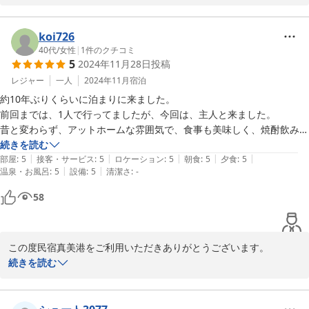
またのご利用お待ちしております。

米を食べる余力がありませんでした（笑）

民宿のおばちゃん☆
アクセス的には、川内駅からちょっと遠いですが、車で出張してるなら
koi726
全く問題ありません。

2025-02-18
40代
/
女性
|
1
件のクチコミ
なぜ、今まで出会えなかったのだろう。っと思わず後悔の念が？川内周
5
2024年11月28日
投稿
レジャー
一人
2024年11月
宿泊
約10年ぶりくらいに泊まりに来ました。

前回までは、1人で行ってましたが、今回は、主人と来ました。

昔と変わらず、アットホームな雰囲気で、食事も美味しく、焼酎飲み放
題で、このお値段を昔と変わらず、続けていらっしゃるのが、凄いと思
続きを読む
|
|
|
|
|
います。

部屋
:
5
接客・サービス
:
5
ロケーション
:
5
朝食
:
5
夕食
:
5
|
|
温泉・お風呂
:
5
設備
:
5
清潔さ
:
-
10年前ぐらいはお父さん達がされてましたが、息子さんの代になって
も変わらない雰囲気とお値段には、びっくりします。

58
また、行きます。
この度民宿真美港をご利用いただきありがとうございます。

少しの時間でしたが、一緒に飲めてとても楽しかったです(^o^)

続きを読む
ありがとうございました。

またのご利用をお待ちしております。

民宿のおばちゃん☆
