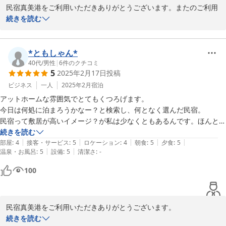
民宿真美港をご利用いただきありがとうございます。またのご利用
をお待ちしております。

続きを読む
私どもも楽しい時間を過ごせました。

更なるサービスの向上を目指し頑張ります。

*ともしゃん*
40代
/
男性
|
6
件のクチコミ
5
2025年2月17日
投稿
　　　　　　　　　　　　　　　管理人
ビジネス
一人
2025年2月
宿泊
2025-05-30
アットホームな雰囲気でとてもくつろげます。

今日は何処に泊まろうかなー？と検索し、何となく選んだ民宿。

民宿って敷居が高いイメージ？が私は少なくともあるんです。ほんとに
一芸さんで泊まって良い？泊まったらアウェイ感に潰されない？

続きを読む
|
|
|
|
|
回答は押しつぶされることは無いですが、やっぱり民宿なので0ではあ
部屋
:
4
接客・サービス
:
5
ロケーション
:
4
朝食
:
5
夕食
:
5
|
|
温泉・お風呂
:
5
設備
:
5
清潔さ
:
-
りません。でも、なんかとても癒されました。

お部屋は和室タイプでした。冷蔵庫あり。テレビも大きい。室内に洗面
100
所があった！

和室に布団で寝たい派なので、完璧です。

お部屋にはトイレとお風呂はありません。大浴場にての入浴となりま
民宿真美港をご利用いただきありがとうございます。

す。足が伸ばせるので疲れが取れます。

宿の説明とお褒めの言葉ありがとうございます！

続きを読む
肝心の料理(夕食)ですが、とても美味しいです。ボリュームもあり、お