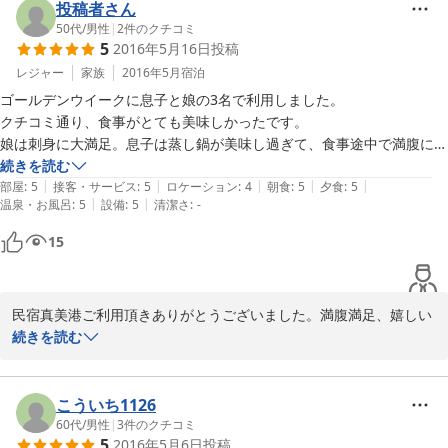
投稿者さん
また、鹿児島へお越しの際お立ち寄り下さい。

50代
/
男性
|
2
件のクチコミ
5
2016年5月16日
投稿
その季節の、旬のお魚でお待ちしております。
レジャー
家族
2016年5月
宿泊
ゴールデンウイークに息子と娘の3名で利用しました。

2016-08-02
クチコミ通り、食事がとても美味しかったです。

娘は刺身に大満足。息子は蒸し鍋が美味し過ぎて、食事途中で満腹にな
った為、一寸運動してから食事に復帰しました。私は焼酎の飲み放題を
続きを読む
|
|
|
|
|
楽しみました。

部屋
:
5
接客・サービス
:
5
ロケーション
:
4
朝食
:
5
夕食
:
5
|
|
温泉・お風呂
:
5
設備
:
5
清潔さ
:
-
15
民宿真美港ご利用頂きありがとうございました。満腹満足、嬉しい
お言葉ありがとうございます。恥ずかしがりながらも、ペロッとお
続きを読む
刺身を食べるお嬢さん、聞いた質問に嫌がりもせず（食べるのに邪
魔だっただろうに・・・）笑顔で答えてくれるお兄ちゃんに私も癒
されました☆

こういち1126
60代
/
男性
|
3
件のクチコミ
5
2016年5月6日
投稿
次回は、奥様に会えるのを楽しみにしております。
