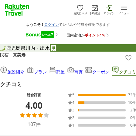
お気に入り
予約確認
ログイン
メニュー
鹿児島県
川内・出水
民宿 真美港
施設紹介
プラン
部屋
写真
クーポン
クチコミ
クチコミ
総合評価
5
72
件
4.00
4
10
件
3
2
件
2
0
件
107
件
1
0
件