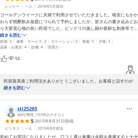
レジャー
一人
2016年5月
宿泊
あと、寺山で猫ちゃんに会えたかのお話も楽しみにお待ちしており
ゴールデンウイークに夫婦で利用させていただきました。格安にもかか
わらず焼酎飲み放題につられて予約しましたが、皆さんの書き込みどお
り大変居心地の良い民宿でした。ビックリの蒸し鍋や新鮮な刺身等で焼
2016-05-24
酎も進みましたが、何より若女将が付きっ切りでお付き合いしていただ
続きを読む
|
|
|
|
|
いて楽しい時間を過ごすことができました。次回訪問する時には、年下
部屋
:
5
接客・サービス
:
5
ロケーション
:
5
朝食
:
5
夕食
:
5
|
|
温泉・お風呂
:
4
設備
:
4
清潔さ
:
-
の彼氏と良いご報告を聞けることを期待しています。

ご主人、女将、若女将、本当にありがとうございました。
12
民宿真美港ご利用頂きありがとうございました。お客様と話すのが
楽しくてついついテーブルに居ついてしまってお騒がせしました。
続きを読む
眠たそうなお父様に申し訳なかったです(笑)次回来られる際は「期
待通り！！」と言って貰えるよう肘でツンツンしときます(笑)また
お会いできる日をお待ちしています！
sti25265
40代
/
男性
|
107
件のクチコミ
2016-05-06
5
2015年8月31日
投稿
ビジネス
一人
2015年8月
宿泊
初めてお世話になりましたが、口コミ通り食事は金額を考慮すると十分