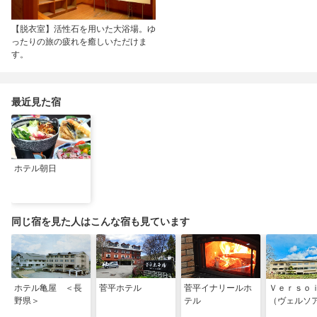
【脱衣室】活性石を用いた大浴場。ゆ
ったりの旅の疲れを癒しいただけま
す。
最近見た宿
ホテル朝日
同じ宿を見た人はこんな宿も見ています
ホテル亀屋 ＜長
菅平ホテル
菅平イナリールホ
Ｖｅｒｓｏ
野県＞
テル
（ヴェルソ