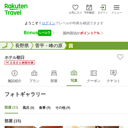
お気に入り
予約確認
ログイン
メニュー
全国
全国
長野県
菅平・峰の原
ホテル朝日
ホテル朝日
写真
施設紹介
プラン
部屋
クーポン
クチコミ
フォトギャラリー
部屋 (15)
風呂 (6)
食事 (9)
その他 (9)
部屋 (15)