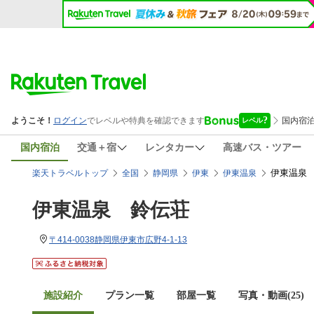
国内宿泊
交通＋宿
レンタカー
高速バス・ツアー
伊東温泉
楽天トラベルトップ
全国
静岡県
伊東
伊東温泉
伊東温泉 鈴伝荘
〒414-0038静岡県伊東市広野4-1-13
施設紹介
プラン一覧
部屋一覧
写真・動画(25)