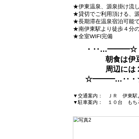
★伊東温泉、源泉掛け流
★貸切でご利用頂ける、源
★長期滞在温泉宿泊可能
★南伊東駅より徒歩４分
★全室WIFI完備
・‥…━━━☆
朝食は伊豆
周辺には２
☆━━━…‥・
▼交通案内： ＪＲ 伊東駅
▼駐車案内： １０台 もち