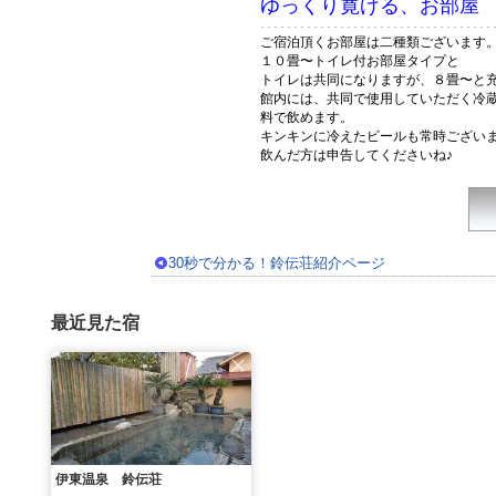
ゆっくり寛げる、お部屋
ご宿泊頂くお部屋は二種類ございます
１０畳〜トイレ付お部屋タイプと
トイレは共同になりますが、８畳〜と
館内には、共同で使用していただく冷
料で飲めます。
キンキンに冷えたビールも常時ござい
飲んだ方は申告してくださいね♪
30秒で分かる！鈴伝荘紹介ページ
最近見た宿
伊東温泉 鈴伝荘