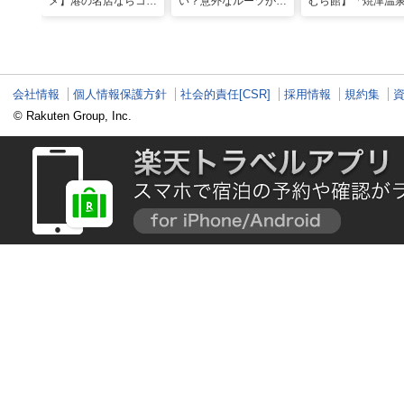
メ】港の名店ならコ
い？意外なルーツがわ
むら館】「焼津温
コ！マグロ食べ比べや
かる店へ【静岡県沼津
発祥の地で「浮遊
激レア“サバの氷室盛
市・BAR FRANK／ね
験」 開発期間3年
り”港周辺の店5選
こと白鳥】
泉商品で手がすべ
会社情報
個人情報保護方針
社会的責任[CSR]
採用情報
規約集
© Rakuten Group, Inc.