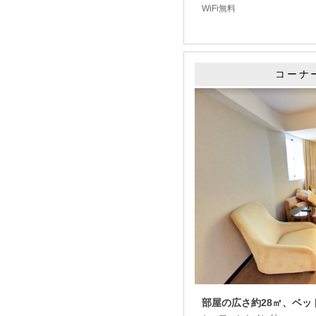
WiFi無料
コーナ
部屋の広さ約28㎡、ベッドサ