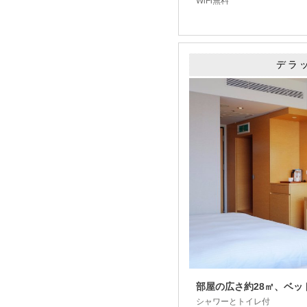
WiFi無料
デラ
部屋の広さ約28㎡、ベッドサ
シャワーとトイレ付