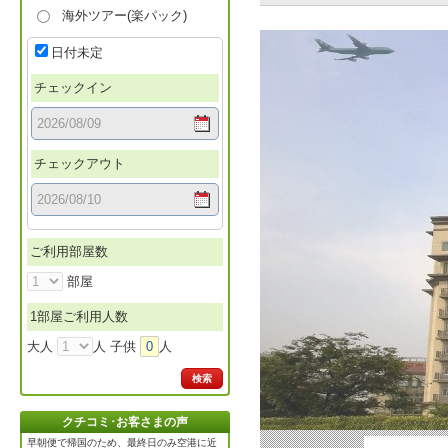
海外ツアー(楽パック)
日付未定
チェックイン
チェックアウト
ご利用部屋数
部屋
1部屋ご利用人数
大人
人 子供
0
人
検索
クチコミ･お客さまの声
早朝便で帰国のため、最終日のみ空港に近