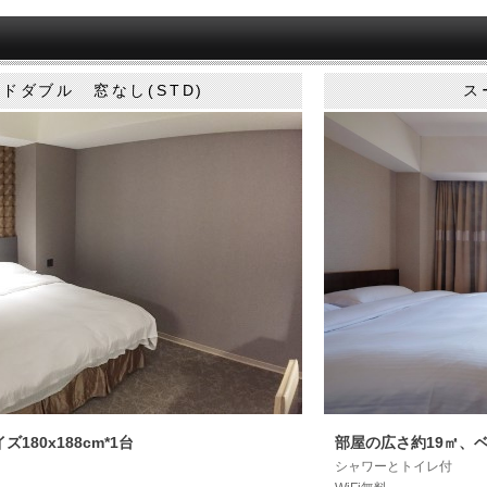
ドダブル 窓なし(STD)
ス
180x188cm*1台
部屋の広さ約19㎡、ベッ
シャワーとトイレ付