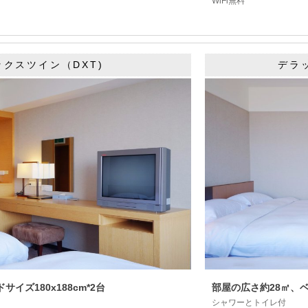
WiFi無料
ックスツイン（DXT)
デラ
イズ180x188cm*2台
部屋の広さ約28㎡、ベッ
シャワーとトイレ付