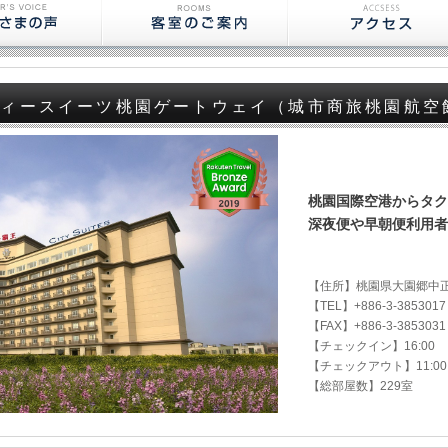
ティースイーツ桃園ゲートウェイ（城市商旅桃園航空
桃園国際空港からタク
深夜便や早朝便利用者
【住所】桃園県大園郷中正
【TEL】+886-3-3853017
【FAX】+886-3-3853031
【チェックイン】16:00
ホテル リラックス
グッドライフホテル
シーザーパーク台北(台
台北
【チェックアウト】11:00
V(旅樂序精品旅館5館)
（上華旅棧）
北凱撒大飯店)
際飯
【総部屋数】229室