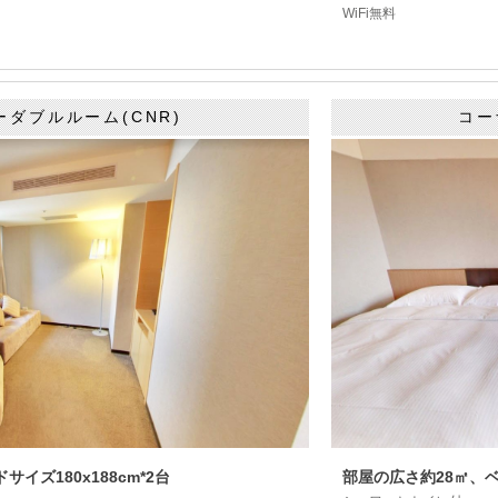
WiFi無料
ーダブルルーム(CNR)
コー
イズ180x188cm*2台
部屋の広さ約28㎡、ベッ