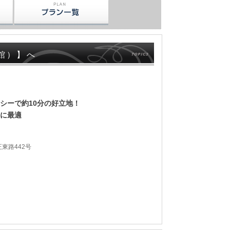
館）】へ
シーで約10分の好立地！
に最適
東路442号
国際ホテル(台北國
パレ･デ･シンホテル
リオホテルー台北駅館
ロイヤル
店)
（台北君品酒店）
(力歐時尚旅館)
テル台北
店台北館