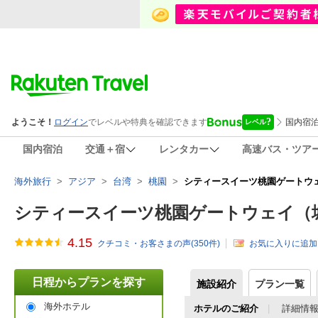
国内宿泊
交通＋宿
レンタカー
高速バス・ツア
海外旅行
>
アジア
>
台湾
>
桃園
>
シティースイーツ桃園ゲートウェイ（城市
シティースイーツ桃園ゲートウェイ（城市商旅桃園
4.15
クチコミ・お客さまの声(
350
件)
お気に入りに追加
日程からプランを探す
施設紹介
プラン一覧
海外ホテル
ホテルのご紹介
詳細情