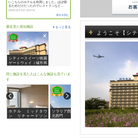
いこちらのホテルを利用しました。ほぼ寝
るためだけだったのでレストランなど...
2026年06月10日 18:57:44
続きを読む
最近見た宿泊施設
もっと見る
ようこそ【シ
シティースイーツ桃園
ゲートウェイ（城市商
旅桃園航空館）
同じ施設を見た人はこんな施設も見ていま
す
ホテル ミッドタウ
ソラリア西鉄ホテル台
グランドホテル台北
ン リチャードソン
北西門
（円山大飯店）
（徳立荘酒店）