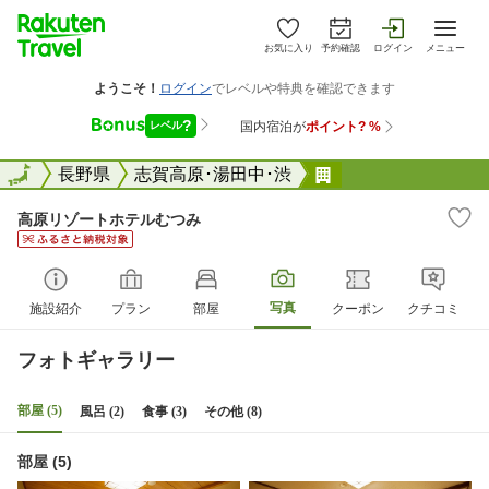
お気に入り
予約確認
ログイン
メニュー
全国
全国
長野県
志賀高原･湯田中･渋
高原リゾートホテ
高原リゾートホテルむつみ
写真
施設紹介
プラン
部屋
クーポン
クチコミ
フォトギャラリー
部屋 (5)
風呂 (2)
食事 (3)
その他 (8)
部屋 (5)