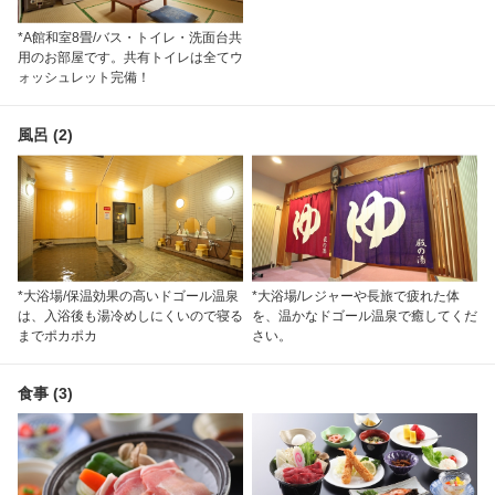
*A館和室8畳/バス・トイレ・洗面台共
用のお部屋です。共有トイレは全てウ
ォッシュレット完備！
風呂 (2)
*大浴場/保温効果の高いドゴール温泉
*大浴場/レジャーや長旅で疲れた体
は、入浴後も湯冷めしにくいので寝る
を、温かなドゴール温泉で癒してくだ
までポカポカ
さい。
食事 (3)