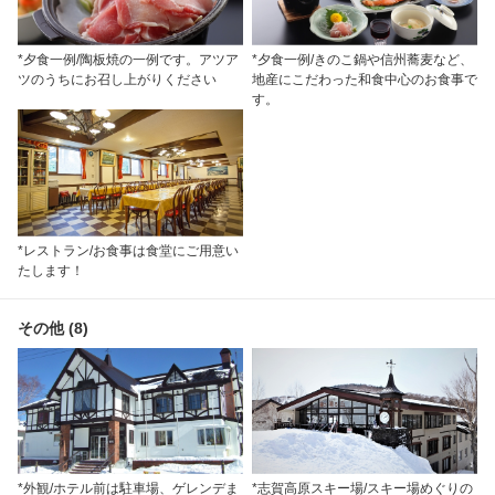
*夕食一例/陶板焼の一例です。アツア
*夕食一例/きのこ鍋や信州蕎麦など、
ツのうちにお召し上がりください
地産にこだわった和食中心のお食事で
す。
*レストラン/お食事は食堂にご用意い
たします！
その他 (8)
*外観/ホテル前は駐車場、ゲレンデま
*志賀高原スキー場/スキー場めぐりの