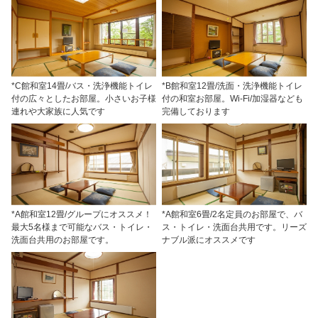
*C館和室14畳/バス・洗浄機能トイレ
*B館和室12畳/洗面・洗浄機能トイレ
付の広々としたお部屋。小さいお子様
付の和室お部屋。Wi-Fi/加湿器なども
連れや大家族に人気です
完備しております
*A館和室12畳/グループにオススメ！
*A館和室6畳/2名定員のお部屋で、バ
最大5名様まで可能なバス・トイレ・
ス・トイレ・洗面台共用です。リーズ
洗面台共用のお部屋です。
ナブル派にオススメです