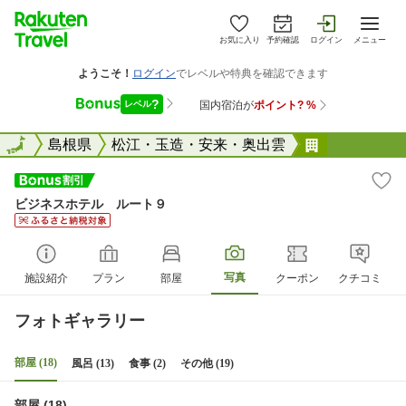
お気に入り
予約確認
ログイン
メニュー
全国
全国
島根県
松江・玉造・安来・奥出雲
ビジネスホ
ビジネスホテル ルート９
写真
施設紹介
プラン
部屋
クーポン
クチコミ
フォトギャラリー
部屋 (18)
風呂 (13)
食事 (2)
その他 (19)
部屋 (18)