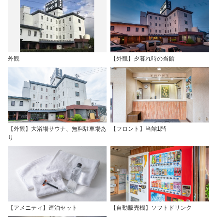
外観
【外観】夕暮れ時の当館
【外観】大浴場サウナ、無料駐車場あ
【フロント】当館1階
り
【アメニティ】連泊セット
【自動販売機】ソフトドリンク