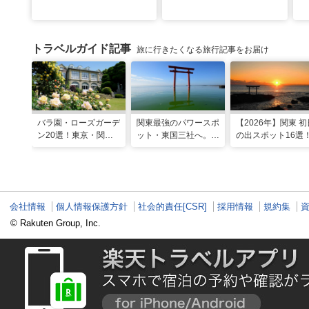
トラベルガイド記事
旅に行きたくなる旅行記事をお届け
バラ園・ローズガーデ
関東最強のパワースポ
【2026年】関東 初
ン20選！東京・関東
ット・東国三社へ。初
の出スポット16選
の名所をご紹介
詣にも最適な、歴史と
ご利益の1日巡り旅
会社情報
個人情報保護方針
社会的責任[CSR]
採用情報
規約集
© Rakuten Group, Inc.