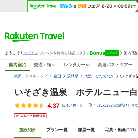
国内宿泊
交通＋宿
レンタカー
高速バス・ツアー
いそざき
楽天トラベルトップ
全国
茨城県
大洗・ひたちなか
いそざき温泉 ホテルニュー白
4.37
(
1,464
件)
〒311-1202茨城県ひたち
施設紹介
プラン一覧
部屋一覧
写真・動画(111)